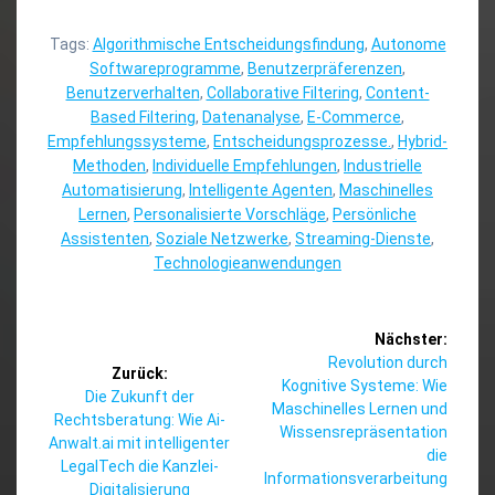
Tags:
Algorithmische Entscheidungsfindung
,
Autonome
Softwareprogramme
,
Benutzerpräferenzen
,
Benutzerverhalten
,
Collaborative Filtering
,
Content-
Based Filtering
,
Datenanalyse
,
E-Commerce
,
Empfehlungssysteme
,
Entscheidungsprozesse.
,
Hybrid-
Methoden
,
Individuelle Empfehlungen
,
Industrielle
Automatisierung
,
Intelligente Agenten
,
Maschinelles
Lernen
,
Personalisierte Vorschläge
,
Persönliche
Assistenten
,
Soziale Netzwerke
,
Streaming-Dienste
,
Technologieanwendungen
Beitragsnavigation
Nächster:
Nächster
Revolution durch
Zurück:
Beitrag:
Kognitive Systeme: Wie
Vorheriger
Die Zukunft der
Maschinelles Lernen und
Beitrag:
Rechtsberatung: Wie Ai-
Wissensrepräsentation
Anwalt.ai mit intelligenter
die
LegalTech die Kanzlei-
Informationsverarbeitung
Digitalisierung