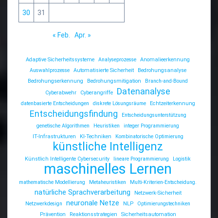
30
31
« Feb.
Apr. »
Adaptive Sicherheitssysteme
Analyseprozesse
Anomalieerkennung
Auswahlprozesse
Automatisierte Sicherheit
Bedrohungsanalyse
Bedrohungserkennung
Bedrohungsmitigation
Branch-and-Bound
Datenanalyse
Cyberabwehr
Cyberangriffe
datenbasierte Entscheidungen
diskrete Lösungsräume
Echtzeiterkennung
Entscheidungsfindung
Entscheidungsunterstützung
genetische Algorithmen
Heuristiken
integer Programmierung
IT-Infrastrukturen
KI-Techniken
Kombinatorische Optimierung
künstliche Intelligenz
Künstlich Intelligente Cybersecurity
lineare Programmierung
Logistik
maschinelles Lernen
mathematische Modellierung
Metaheuristiken
Multi-Kriterien-Entscheidung.
natürliche Sprachverarbeitung
Netzwerk-Sicherheit
neuronale Netze
Netzwerkdesign
NLP
Optimierungstechniken
Prävention
Reaktionsstrategien
Sicherheitsautomation