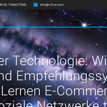
49 (0) 17663277602
info@v12-ai.com
er Technologie: Wie
nd Empfehlungss
 Lernen E-Commerc
oziale Netzwerke 