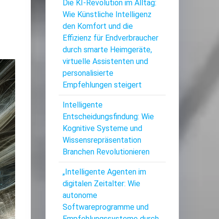
Die KI-Revolution im Alltag:
Wie Künstliche Intelligenz
den Komfort und die
Effizienz für Endverbraucher
durch smarte Heimgeräte,
virtuelle Assistenten und
personalisierte
Empfehlungen steigert
Intelligente
Entscheidungsfindung: Wie
Kognitive Systeme und
Wissensrepräsentation
Branchen Revolutionieren
„Intelligente Agenten im
digitalen Zeitalter: Wie
autonome
Softwareprogramme und
Empfehlungssysteme durch