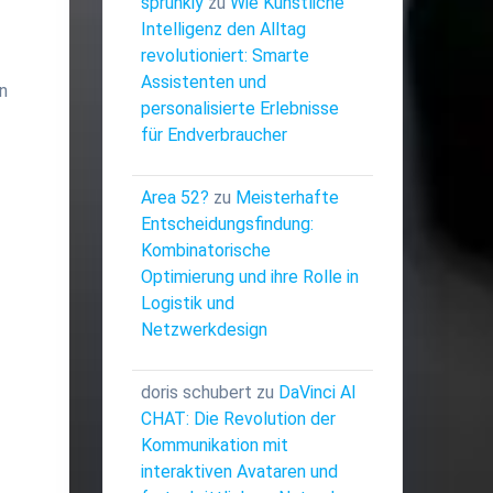
sprunkiy
zu
Wie Künstliche
Intelligenz den Alltag
revolutioniert: Smarte
Assistenten und
n
personalisierte Erlebnisse
für Endverbraucher
Area 52?
zu
Meisterhafte
Entscheidungsfindung:
Kombinatorische
Optimierung und ihre Rolle in
Logistik und
Netzwerkdesign
doris schubert
zu
DaVinci AI
CHAT: Die Revolution der
Kommunikation mit
interaktiven Avataren und