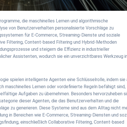
rogramme, die maschinelles Lernen und algorithmische
lyse von Benutzerverhalten personalisierte Vorschläge zu
ungssystemen für E-Commerce, Streaming-Dienste und soziale
ve Filtering, Content-based Filtering und Hybrid-Methoden
gsprozesse und steigern die Effizienz in industrieller
licher Assistenten, wodurch sie ein unverzichtbares Werkzeug i
.
ie spielen intelligente Agenten eine Schlüsselrolle, indem sie 
 maschinelles Lernen oder vordefinierte Regeln befähigt sind,
ielfältige Aufgaben zu übernehmen. Besonders hervorzuheben s
ategorie dieser Agenten, die das Benutzerverhalten und die
chläge zu generieren. Diese Systeme sind aus dem Alltag nicht m
ung in Bereichen wie E-Commerce, Streaming-Diensten und soz
findung, einschließlich Collaborative Filtering, Content-based