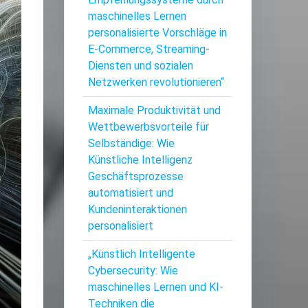
maschinelles Lernen
personalisierte Vorschläge in
E-Commerce, Streaming-
Diensten und sozialen
Netzwerken revolutionieren“
Maximale Produktivität und
Wettbewerbsvorteile für
Selbständige: Wie
Künstliche Intelligenz
Geschäftsprozesse
automatisiert und
Kundeninteraktionen
personalisiert
„Künstlich Intelligente
Cybersecurity: Wie
maschinelles Lernen und KI-
Techniken die