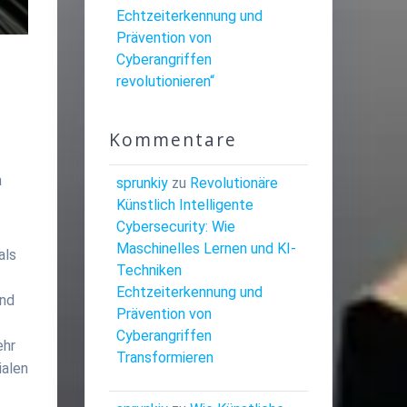
Echtzeiterkennung und
Prävention von
Cyberangriffen
revolutionieren“
Kommentare
n
sprunkiy
zu
Revolutionäre
Künstlich Intelligente
Cybersecurity: Wie
Maschinelles Lernen und KI-
als
Techniken
Echtzeiterkennung und
ind
Prävention von
Cyberangriffen
ehr
Transformieren
ialen