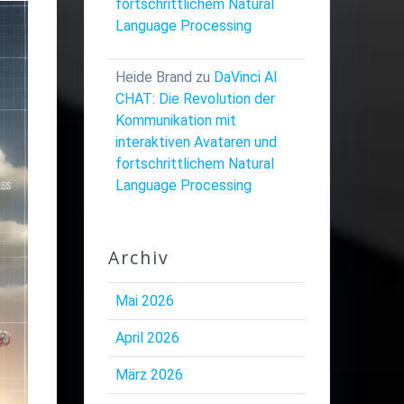
fortschrittlichem Natural
Language Processing
Heide Brand
zu
DaVinci AI
CHAT: Die Revolution der
Kommunikation mit
interaktiven Avataren und
fortschrittlichem Natural
Language Processing
Archiv
Mai 2026
April 2026
März 2026