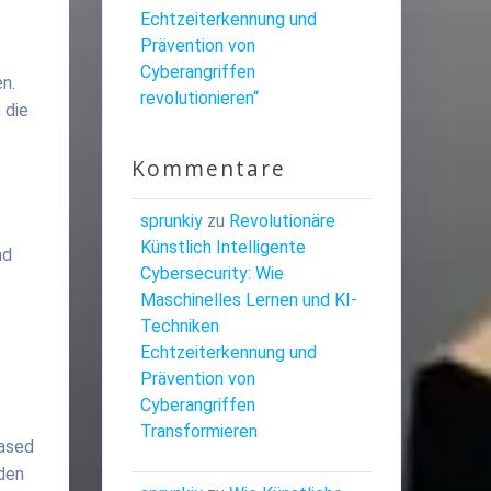
Echtzeiterkennung und
Prävention von
Cyberangriffen
n.
revolutionieren“
 die
Kommentare
sprunkiy
zu
Revolutionäre
Künstlich Intelligente
nd
Cybersecurity: Wie
Maschinelles Lernen und KI-
Techniken
Echtzeiterkennung und
Prävention von
Cyberangriffen
Transformieren
based
 den