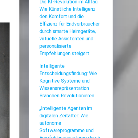
Die KI-Revolution im Alltag:
Wie Künstliche Intelligenz
den Komfort und die
Effizienz für Endverbraucher
durch smarte Heimgeräte,
virtuelle Assistenten und
personalisierte
Empfehlungen steigert
Intelligente
Entscheidungsfindung: Wie
Kognitive Systeme und
Wissensrepräsentation
Branchen Revolutionieren
„Intelligente Agenten im
digitalen Zeitalter: Wie
autonome
Softwareprogramme und
Empfehlungssysteme durch