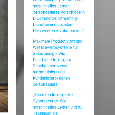
maschinelles Lernen
personalisierte Vorschläge in
E-Commerce, Streaming-
Diensten und sozialen
Netzwerken revolutionieren“
Maximale Produktivität und
Wettbewerbsvorteile für
Selbständige: Wie
Künstliche Intelligenz
Geschäftsprozesse
automatisiert und
Kundeninteraktionen
personalisiert
„Künstlich Intelligente
Cybersecurity: Wie
maschinelles Lernen und KI-
Techniken die