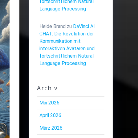
fortschrittlichem Natural
Language Processing
Heide Brand
zu
DaVinci AI
CHAT: Die Revolution der
Kommunikation mit
interaktiven Avataren und
fortschrittlichem Natural
Language Processing
Archiv
Mai 2026
April 2026
März 2026