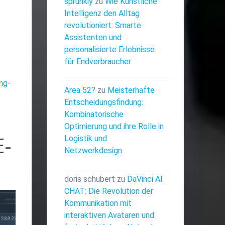
sprunkiy
zu
Wie Künstliche
Intelligenz den Alltag
revolutioniert: Smarte
Assistenten und
personalisierte Erlebnisse
für Endverbraucher
ng-
Area 52?
zu
Meisterhafte
Entscheidungsfindung:
Kombinatorische
Optimierung und ihre Rolle in
E-
Logistik und
Netzwerkdesign
doris schubert
zu
DaVinci AI
CHAT: Die Revolution der
Kommunikation mit
interaktiven Avataren und