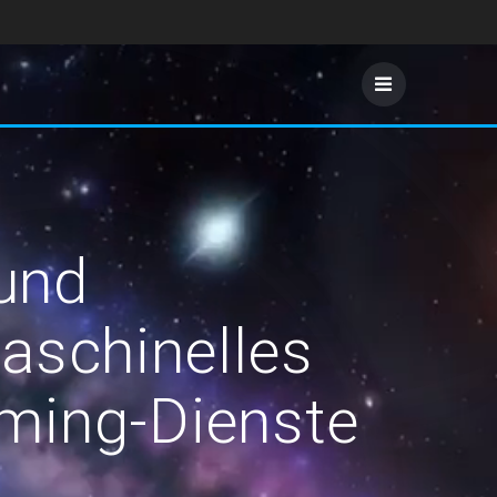
 und
aschinelles
ming-Dienste