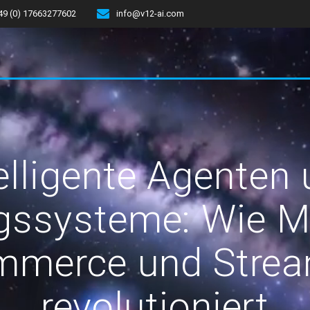
49 (0) 17663277602
info@v12-ai.com
elligente Agenten
ssysteme: Wie M
mmerce und Strea
revolutioniert