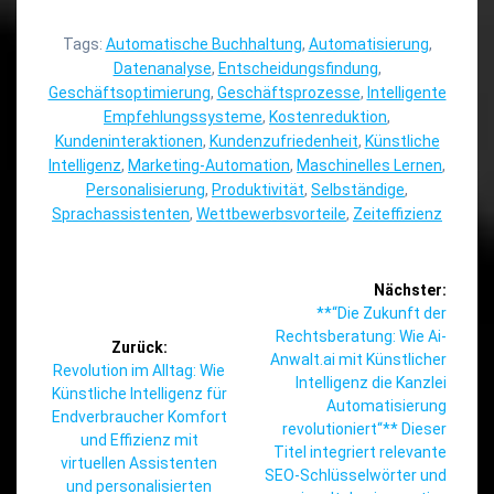
Tags:
Automatische Buchhaltung
,
Automatisierung
,
Datenanalyse
,
Entscheidungsfindung
,
Geschäftsoptimierung
,
Geschäftsprozesse
,
Intelligente
Empfehlungssysteme
,
Kostenreduktion
,
Kundeninteraktionen
,
Kundenzufriedenheit
,
Künstliche
Intelligenz
,
Marketing-Automation
,
Maschinelles Lernen
,
Personalisierung
,
Produktivität
,
Selbständige
,
Sprachassistenten
,
Wettbewerbsvorteile
,
Zeiteffizienz
Beitragsnavigation
Nächster:
Nächster
**“Die Zukunft der
Beitrag:
Rechtsberatung: Wie Ai-
Zurück:
Anwalt.ai mit Künstlicher
Vorheriger
Revolution im Alltag: Wie
Intelligenz die Kanzlei
Beitrag:
Künstliche Intelligenz für
Automatisierung
Endverbraucher Komfort
revolutioniert“** Dieser
und Effizienz mit
Titel integriert relevante
virtuellen Assistenten
SEO-Schlüsselwörter und
und personalisierten