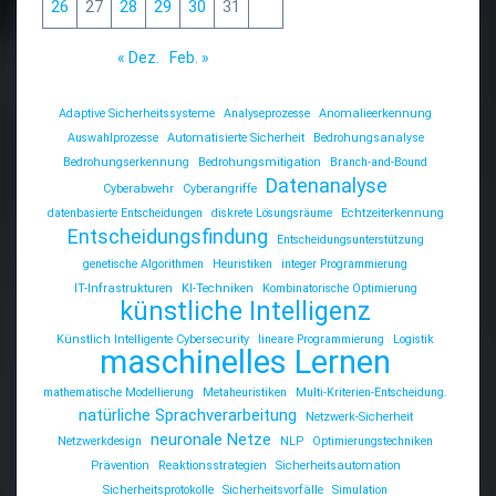
26
27
28
29
30
31
« Dez.
Feb. »
Adaptive Sicherheitssysteme
Analyseprozesse
Anomalieerkennung
Auswahlprozesse
Automatisierte Sicherheit
Bedrohungsanalyse
Bedrohungserkennung
Bedrohungsmitigation
Branch-and-Bound
Datenanalyse
Cyberabwehr
Cyberangriffe
datenbasierte Entscheidungen
diskrete Lösungsräume
Echtzeiterkennung
Entscheidungsfindung
Entscheidungsunterstützung
genetische Algorithmen
Heuristiken
integer Programmierung
IT-Infrastrukturen
KI-Techniken
Kombinatorische Optimierung
künstliche Intelligenz
Künstlich Intelligente Cybersecurity
lineare Programmierung
Logistik
maschinelles Lernen
mathematische Modellierung
Metaheuristiken
Multi-Kriterien-Entscheidung.
natürliche Sprachverarbeitung
Netzwerk-Sicherheit
neuronale Netze
Netzwerkdesign
NLP
Optimierungstechniken
Prävention
Reaktionsstrategien
Sicherheitsautomation
Sicherheitsprotokolle
Sicherheitsvorfälle
Simulation