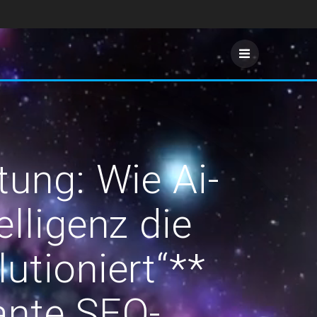
tung: Wie Ai-
elligenz die
utioniert“**
vante SEO-