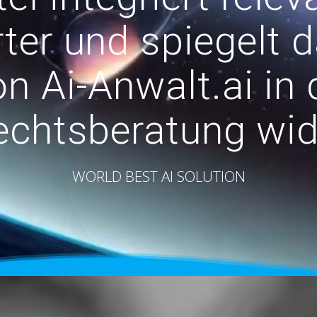
ter und spiegelt d
n Ai-Anwalt.ai in 
echtsberatung wid
WORLD BEST AI SOLUTION