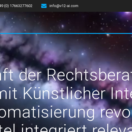
49 (0) 17663277602
info@v12-ai.com
ft der Rechtsbera
it Künstlicher Int
omatisierung revol
tel integriert rele