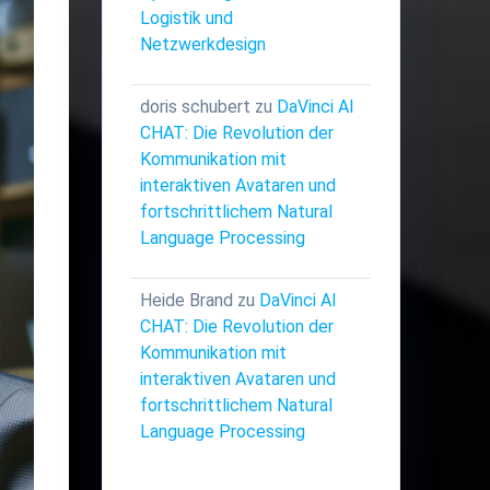
Logistik und
Netzwerkdesign
doris schubert
zu
DaVinci AI
CHAT: Die Revolution der
Kommunikation mit
interaktiven Avataren und
fortschrittlichem Natural
Language Processing
Heide Brand
zu
DaVinci AI
CHAT: Die Revolution der
Kommunikation mit
interaktiven Avataren und
fortschrittlichem Natural
Language Processing