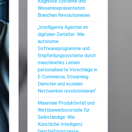
Kognitive Systeme und
Wissensrepräsentation
Branchen Revolutionieren
„Intelligente Agenten im
digitalen Zeitalter: Wie
autonome
Softwareprogramme und
Empfehlungssysteme durch
maschinelles Lernen
personalisierte Vorschläge in
E-Commerce, Streaming-
Diensten und sozialen
Netzwerken revolutionieren“
Maximale Produktivität und
Wettbewerbsvorteile für
Selbständige: Wie
Künstliche Intelligenz
Geschäftsprozesse