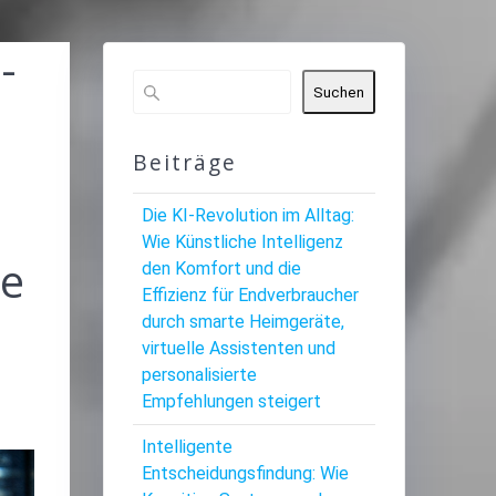
-
Suchen
Beiträge
Die KI-Revolution im Alltag:
Wie Künstliche Intelligenz
ve
den Komfort und die
Effizienz für Endverbraucher
durch smarte Heimgeräte,
virtuelle Assistenten und
personalisierte
Empfehlungen steigert
Intelligente
Entscheidungsfindung: Wie