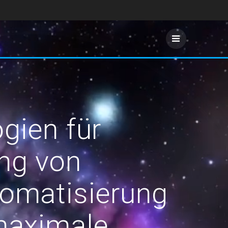
gien für
ung von
omatisierung
 maximale