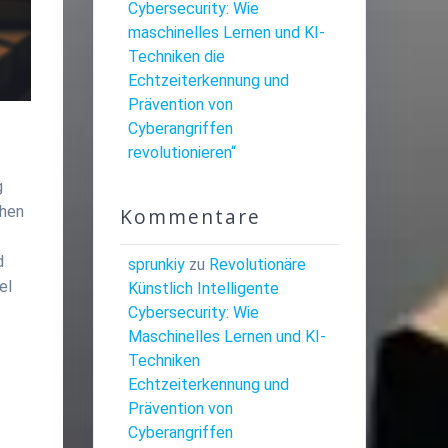
Cybersecurity: Wie
maschinelles Lernen und KI-
Techniken die
Echtzeiterkennung und
Prävention von
Cyberangriffen
revolutionieren“
g
chen
Kommentare
d
sprunkiy
zu
Revolutionäre
el
Künstlich Intelligente
Cybersecurity: Wie
Maschinelles Lernen und KI-
Techniken
e
Echtzeiterkennung und
Prävention von
Cyberangriffen