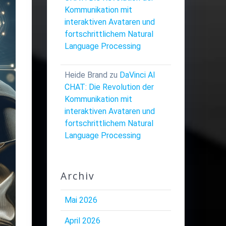
Kommunikation mit
interaktiven Avataren und
fortschrittlichem Natural
Language Processing
Heide Brand
zu
DaVinci AI
CHAT: Die Revolution der
Kommunikation mit
interaktiven Avataren und
fortschrittlichem Natural
Language Processing
Archiv
Mai 2026
April 2026