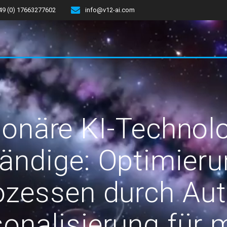
49 (0) 17663277602
info@v12-ai.com
ionäre KI-Technolo
ändige: Optimier
ozessen durch Aut
onalisierung für