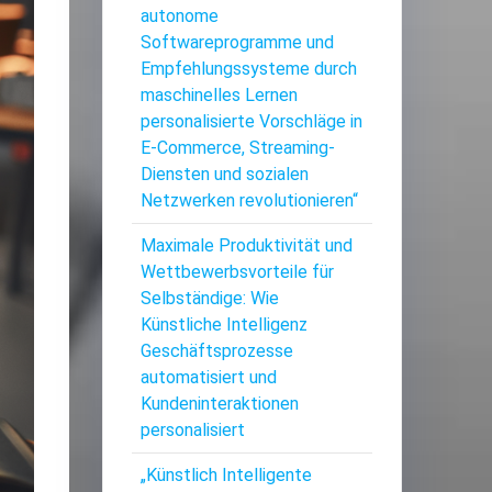
autonome
Softwareprogramme und
Empfehlungssysteme durch
maschinelles Lernen
personalisierte Vorschläge in
E-Commerce, Streaming-
Diensten und sozialen
Netzwerken revolutionieren“
Maximale Produktivität und
Wettbewerbsvorteile für
Selbständige: Wie
Künstliche Intelligenz
Geschäftsprozesse
automatisiert und
Kundeninteraktionen
personalisiert
„Künstlich Intelligente