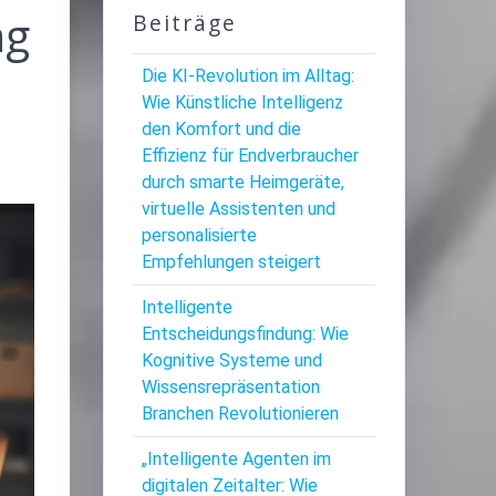
ng
Beiträge
Die KI-Revolution im Alltag:
Wie Künstliche Intelligenz
den Komfort und die
Effizienz für Endverbraucher
durch smarte Heimgeräte,
virtuelle Assistenten und
personalisierte
Empfehlungen steigert
Intelligente
Entscheidungsfindung: Wie
Kognitive Systeme und
Wissensrepräsentation
Branchen Revolutionieren
„Intelligente Agenten im
digitalen Zeitalter: Wie