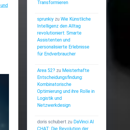
Transformieren
 und
sprunkiy
zu
Wie Künstliche
Intelligenz den Alltag
revolutioniert: Smarte
Assistenten und
personalisierte Erlebnisse
für Endverbraucher
Area 52?
zu
Meisterhafte
Entscheidungsfindung:
Kombinatorische
Optimierung und ihre Rolle in
Logistik und
Netzwerkdesign
doris schubert
zu
DaVinci AI
CHAT: Die Revolution der