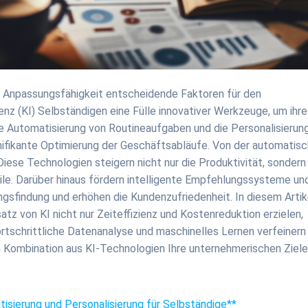
 und Anpassungsfähigkeit entscheidende Faktoren für den
genz (KI) Selbständigen eine Fülle innovativer Werkzeuge, um ihre
ie Automatisierung von Routineaufgaben und die Personalisierun
gnifikante Optimierung der Geschäftsabläufe. Von der automatis
iese Technologien steigern nicht nur die Produktivität, sondern
e. Darüber hinaus fördern intelligente Empfehlungssysteme un
gsfindung und erhöhen die Kundenzufriedenheit. In diesem Artik
atz von KI nicht nur Zeiteffizienz und Kostenreduktion erzielen,
rtschrittliche Datenanalyse und maschinelles Lernen verfeinern
en Kombination aus KI-Technologien Ihre unternehmerischen Ziel
isierung und Personalisierung für Selbständige**