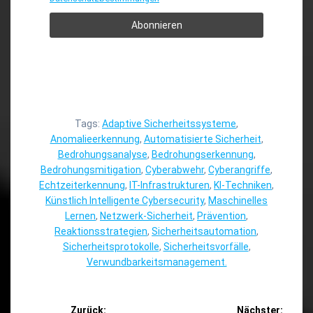
Tags:
Adaptive Sicherheitssysteme
,
Anomalieerkennung
,
Automatisierte Sicherheit
,
Bedrohungsanalyse
,
Bedrohungserkennung
,
Bedrohungsmitigation
,
Cyberabwehr
,
Cyberangriffe
,
Echtzeiterkennung
,
IT-Infrastrukturen
,
KI-Techniken
,
Künstlich Intelligente Cybersecurity
,
Maschinelles
Lernen
,
Netzwerk-Sicherheit
,
Prävention
,
Reaktionsstrategien
,
Sicherheitsautomation
,
Sicherheitsprotokolle
,
Sicherheitsvorfälle
,
Verwundbarkeitsmanagement.
Beitragsnavigation
Zurück:
Nächster: