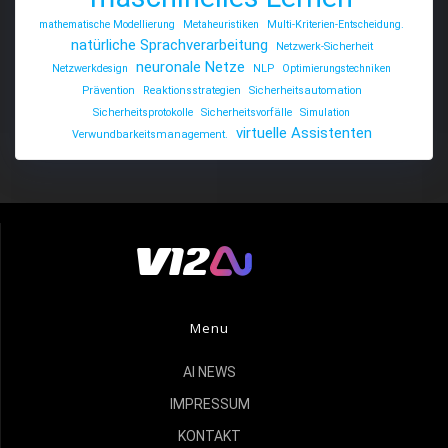
mathematische Modellierung
Metaheuristiken
Multi-Kriterien-Entscheidung.
natürliche Sprachverarbeitung
Netzwerk-Sicherheit
neuronale Netze
Netzwerkdesign
NLP
Optimierungstechniken
Prävention
Reaktionsstrategien
Sicherheitsautomation
Sicherheitsprotokolle
Sicherheitsvorfälle
Simulation
virtuelle Assistenten
Verwundbarkeitsmanagement.
Menu
AI NEWS
IMPRESSUM
KONTAKT