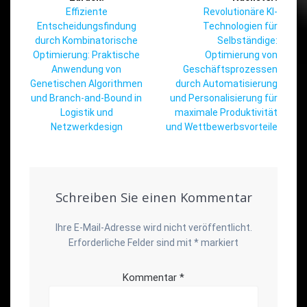
Vorheriger
Nächster
Effiziente
Revolutionäre KI-
Beitrag:
Beitrag:
Entscheidungsfindung
Technologien für
durch Kombinatorische
Selbständige:
Optimierung: Praktische
Optimierung von
Anwendung von
Geschäftsprozessen
Genetischen Algorithmen
durch Automatisierung
und Branch-and-Bound in
und Personalisierung für
Logistik und
maximale Produktivität
Netzwerkdesign
und Wettbewerbsvorteile
Schreiben Sie einen Kommentar
Ihre E-Mail-Adresse wird nicht veröffentlicht.
Erforderliche Felder sind mit
*
markiert
Kommentar
*