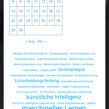
8
9
10
11
12
13
14
15
16
17
18
19
20
21
22
23
24
25
26
27
28
29
30
« Aug.
Okt. »
Adaptive Sicherheitssysteme
Analyseprozesse
Anomalieerkennung
Auswahlprozesse
Automatisierte Sicherheit
Bedrohungsanalyse
Bedrohungserkennung
Bedrohungsmitigation
Branch-and-Bound
Datenanalyse
Cyberabwehr
Cyberangriffe
datenbasierte Entscheidungen
diskrete Lösungsräume
Echtzeiterkennung
Entscheidungsfindung
Entscheidungsunterstützung
genetische Algorithmen
Heuristiken
integer Programmierung
IT-Infrastrukturen
KI-Techniken
Kombinatorische Optimierung
künstliche Intelligenz
Künstlich Intelligente Cybersecurity
lineare Programmierung
Logistik
maschinelles Lernen