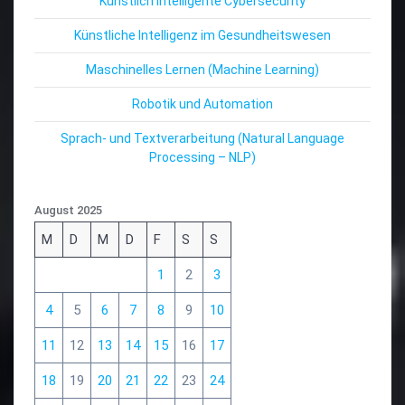
Künstlich Intelligente Cybersecurity
Künstliche Intelligenz im Gesundheitswesen
Maschinelles Lernen (Machine Learning)
Robotik und Automation
Sprach- und Textverarbeitung (Natural Language
Processing – NLP)
August 2025
M
D
M
D
F
S
S
1
2
3
4
5
6
7
8
9
10
11
12
13
14
15
16
17
18
19
20
21
22
23
24