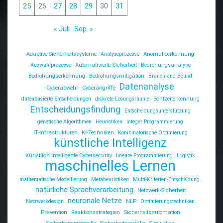
25
26
27
28
29
30
31
« Juli
Sep. »
Adaptive Sicherheitssysteme
Analyseprozesse
Anomalieerkennung
Auswahlprozesse
Automatisierte Sicherheit
Bedrohungsanalyse
Bedrohungserkennung
Bedrohungsmitigation
Branch-and-Bound
Datenanalyse
Cyberabwehr
Cyberangriffe
datenbasierte Entscheidungen
diskrete Lösungsräume
Echtzeiterkennung
Entscheidungsfindung
Entscheidungsunterstützung
genetische Algorithmen
Heuristiken
integer Programmierung
IT-Infrastrukturen
KI-Techniken
Kombinatorische Optimierung
künstliche Intelligenz
Künstlich Intelligente Cybersecurity
lineare Programmierung
Logistik
maschinelles Lernen
mathematische Modellierung
Metaheuristiken
Multi-Kriterien-Entscheidung.
natürliche Sprachverarbeitung
Netzwerk-Sicherheit
neuronale Netze
Netzwerkdesign
NLP
Optimierungstechniken
Prävention
Reaktionsstrategien
Sicherheitsautomation