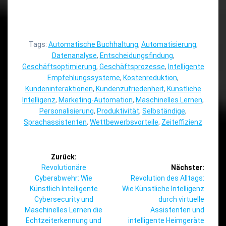
Tags:
Automatische Buchhaltung
,
Automatisierung
,
Datenanalyse
,
Entscheidungsfindung
,
Geschäftsoptimierung
,
Geschäftsprozesse
,
Intelligente
Empfehlungssysteme
,
Kostenreduktion
,
Kundeninteraktionen
,
Kundenzufriedenheit
,
Künstliche
Intelligenz
,
Marketing-Automation
,
Maschinelles Lernen
,
Personalisierung
,
Produktivität
,
Selbständige
,
Sprachassistenten
,
Wettbewerbsvorteile
,
Zeiteffizienz
Beitragsnavigation
Zurück:
Vorheriger
Revolutionäre
Nächster:
Beitrag:
Nächster
Cyberabwehr: Wie
Revolution des Alltags:
Beitrag:
Künstlich Intelligente
Wie Künstliche Intelligenz
Cybersecurity und
durch virtuelle
Maschinelles Lernen die
Assistenten und
Echtzeiterkennung und
intelligente Heimgeräte