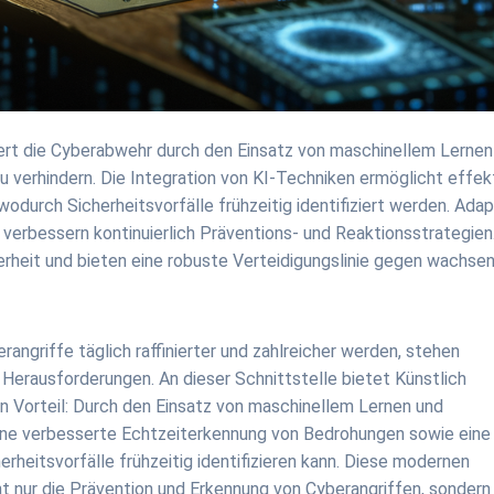
niert die Cyberabwehr durch den Einsatz von maschinellem Lernen
u verhindern. Die Integration von KI-Techniken ermöglicht effek
urch Sicherheitsvorfälle frühzeitig identifiziert werden. Adap
verbessern kontinuierlich Präventions- und Reaktionsstrategien
rheit und bieten eine robuste Verteidigungslinie gegen wachse
angriffe täglich raffinierter und zahlreicher werden, stehen
 Herausforderungen. An dieser Schnittstelle bietet Künstlich
n Vorteil: Durch den Einsatz von maschinellem Lernen und
 eine verbesserte Echtzeiterkennung von Bedrohungen sowie eine
erheitsvorfälle frühzeitig identifizieren kann. Diese modernen
ht nur die Prävention und Erkennung von Cyberangriffen, sondern