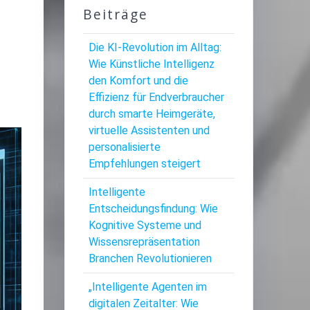
Beiträge
Die KI-Revolution im Alltag:
Wie Künstliche Intelligenz
n
den Komfort und die
Effizienz für Endverbraucher
durch smarte Heimgeräte,
virtuelle Assistenten und
personalisierte
Empfehlungen steigert
Intelligente
Entscheidungsfindung: Wie
Kognitive Systeme und
Wissensrepräsentation
Branchen Revolutionieren
„Intelligente Agenten im
digitalen Zeitalter: Wie