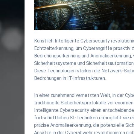
Künstlich Intelligente Cybersecurity revolutio
Echtzeiterkennung, um Cyberangriffe proaktiv z
Bedrohungserkennung und Anomalieerkennung, wod
Sicherheitssysteme und Sicherheitsautomation 
Diese Technologien stärken die Netzwerk-Siche
Bedrohungen in IT-Infrastrukturen.
In einer zunehmend vernetzten Welt, in der Cyber
traditionelle Sicherheitsprotokolle vor enormen
Intelligente Cybersecurity einen entscheidende
fortschrittlichen KI-Techniken ermöglicht sie
präzise Anomalieerkennung, die potenzielle Sich
Ansätze in der Cyberabwehr revolutionieren nic