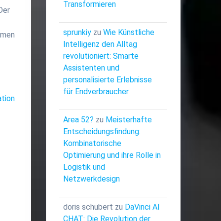
Transformieren
Der
sprunkiy
zu
Wie Künstliche
ehmen
Intelligenz den Alltag
revolutioniert: Smarte
Assistenten und
personalisierte Erlebnisse
für Endverbraucher
ation
Area 52?
zu
Meisterhafte
Entscheidungsfindung:
Kombinatorische
Optimierung und ihre Rolle in
Logistik und
Netzwerkdesign
doris schubert
zu
DaVinci AI
CHAT: Die Revolution der