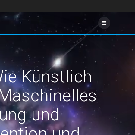
ie Künstlich
 Maschinelles
nung und
ention und