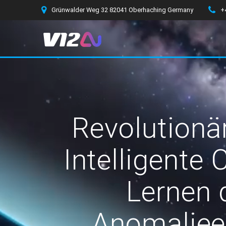
Zum
Grünwalder Weg 32 82041 Oberhaching Germany
+
Inhalt
springen
Revolutionä
Intelligente
Lernen 
Anomaliee