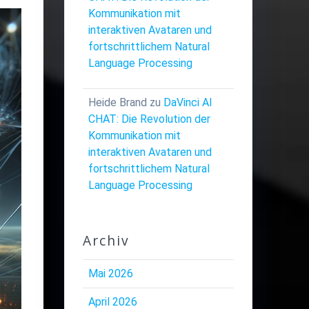
Kommunikation mit
interaktiven Avataren und
fortschrittlichem Natural
Language Processing
Heide Brand
zu
DaVinci AI
CHAT: Die Revolution der
Kommunikation mit
interaktiven Avataren und
fortschrittlichem Natural
Language Processing
Archiv
Mai 2026
April 2026