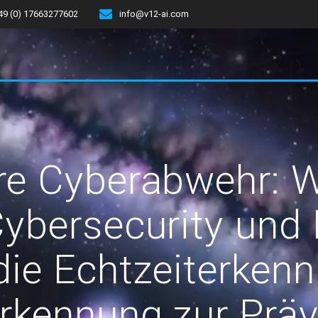
49 (0) 17663277602
info@v12-ai.com
re Cyberabwehr: W
 Cybersecurity und
die Echtzeiterken
rkennung zur Präv