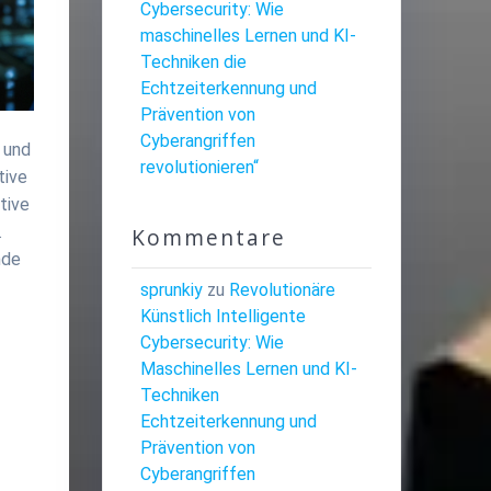
Cybersecurity: Wie
maschinelles Lernen und KI-
Techniken die
Echtzeiterkennung und
Prävention von
Cyberangriffen
 und
revolutionieren“
tive
tive
.
Kommentare
nde
sprunkiy
zu
Revolutionäre
Künstlich Intelligente
Cybersecurity: Wie
Maschinelles Lernen und KI-
Techniken
Echtzeiterkennung und
Prävention von
Cyberangriffen