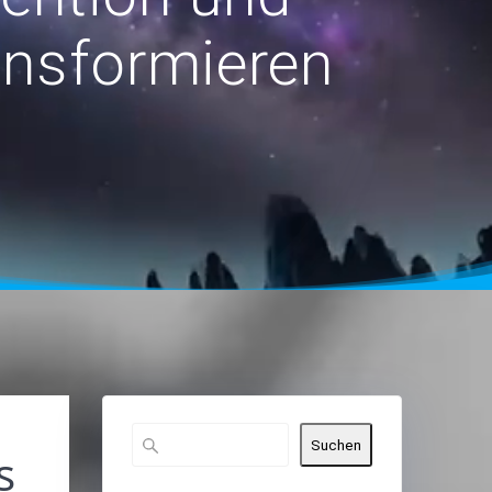
ansformieren
h
Suchen
s