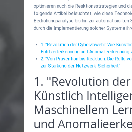
optimieren auch die Reaktionsstrategien und di
folgende Artikel beleuchtet, wie diese Technol
Bedrohungsanalyse bis hin zur automatisierten
durch die Implementierung solcher Systeme ihre
1. "Revolution der Cyberabwehr: Wie Künstli
Echtzeiterkennung und Anomalieerkennung 
2. "Von Prävention bis Reaktion: Die Rolle 
zur Stärkung der Netzwerk-Sicherheit"
1. "Revolution de
Künstlich Intellig
Maschinellem Ler
und Anomalieerke