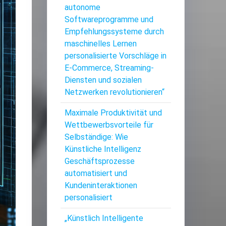
autonome
Softwareprogramme und
Empfehlungssysteme durch
maschinelles Lernen
personalisierte Vorschläge in
E-Commerce, Streaming-
Diensten und sozialen
Netzwerken revolutionieren“
Maximale Produktivität und
Wettbewerbsvorteile für
Selbständige: Wie
Künstliche Intelligenz
Geschäftsprozesse
automatisiert und
Kundeninteraktionen
personalisiert
„Künstlich Intelligente