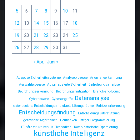
5
6
7
8
9
10
11
12
13
14
15
16
17
18
19
20
21
22
23
24
25
26
27
28
29
30
31
« Apr.
Juni »
Adaptive Sicherheitssysteme
Analyseprozesse
Anomalieerkennung
Auswahlprozesse
Automatisierte Sicherheit
Bedrohungsanalyse
Bedrohungserkennung
Bedrohungsmitigation
Branch-and-Bound
Datenanalyse
Cyberabwehr
Cyberangriffe
datenbasierte Entscheidungen
diskrete Lösungsräume
Echtzeiterkennung
Entscheidungsfindung
Entscheidungsunterstützung
genetische Algorithmen
Heuristiken
integer Programmierung
IT-Infrastrukturen
KI-Techniken
Kombinatorische Optimierung
künstliche Intelligenz