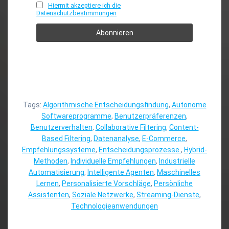
Hiermit akzeptiere ich die
Datenschutzbestimmungen
Tags:
Algorithmische Entscheidungsfindung
,
Autonome
Softwareprogramme
,
Benutzerpräferenzen
,
Benutzerverhalten
,
Collaborative Filtering
,
Content-
Based Filtering
,
Datenanalyse
,
E-Commerce
,
Empfehlungssysteme
,
Entscheidungsprozesse.
,
Hybrid-
Methoden
,
Individuelle Empfehlungen
,
Industrielle
Automatisierung
,
Intelligente Agenten
,
Maschinelles
Lernen
,
Personalisierte Vorschläge
,
Persönliche
Assistenten
,
Soziale Netzwerke
,
Streaming-Dienste
,
Technologieanwendungen