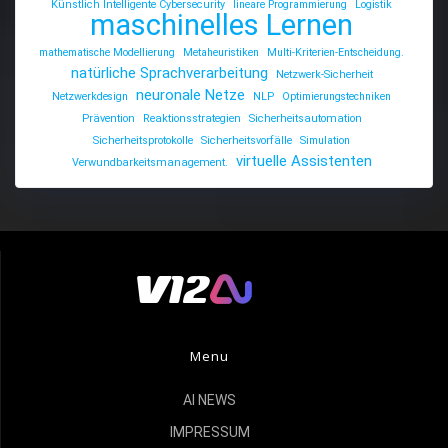
Künstlich Intelligente Cybersecurity
lineare Programmierung
Logistik
maschinelles Lernen
mathematische Modellierung
Metaheuristiken
Multi-Kriterien-Entscheidung.
natürliche Sprachverarbeitung
Netzwerk-Sicherheit
neuronale Netze
Netzwerkdesign
NLP
Optimierungstechniken
Prävention
Reaktionsstrategien
Sicherheitsautomation
Sicherheitsprotokolle
Sicherheitsvorfälle
Simulation
virtuelle Assistenten
Verwundbarkeitsmanagement.
Menu
AI NEWS
IMPRESSUM