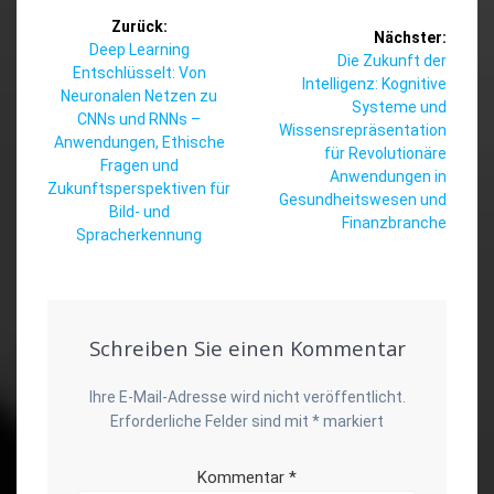
Beitragsnavigation
Zurück:
Nächster:
Vorheriger
Deep Learning
Nächster
Die Zukunft der
Beitrag:
Entschlüsselt: Von
Beitrag:
Intelligenz: Kognitive
Neuronalen Netzen zu
Systeme und
CNNs und RNNs –
Wissensrepräsentation
Anwendungen, Ethische
für Revolutionäre
Fragen und
Anwendungen in
Zukunftsperspektiven für
Gesundheitswesen und
Bild- und
Finanzbranche
Spracherkennung
Schreiben Sie einen Kommentar
Ihre E-Mail-Adresse wird nicht veröffentlicht.
Erforderliche Felder sind mit
*
markiert
Kommentar
*