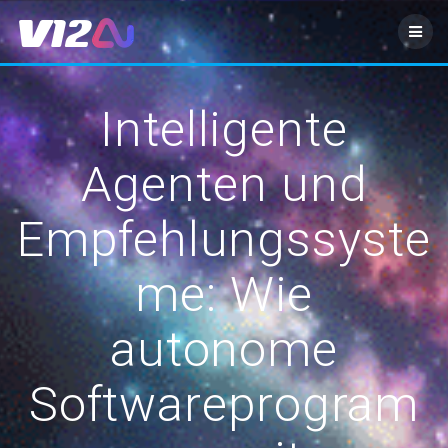
Zum
Inhalt
springen
Intelligente
Agenten und
Empfehlungssyste
me: Wie
autonome
Softwareprogram