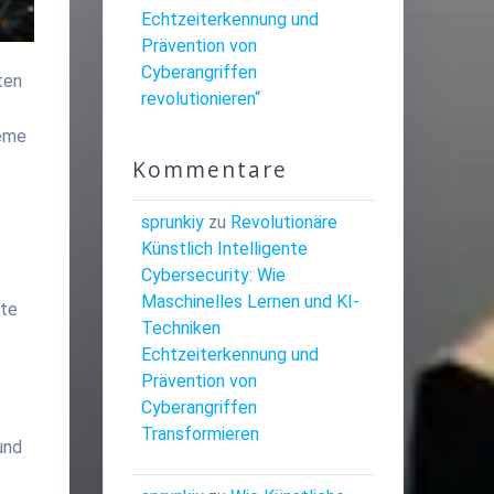
Echtzeiterkennung und
Prävention von
Cyberangriffen
ten
revolutionieren“
teme
.
Kommentare
sprunkiy
zu
Revolutionäre
Künstlich Intelligente
Cybersecurity: Wie
Maschinelles Lernen und KI-
fte
Techniken
Echtzeiterkennung und
Prävention von
Cyberangriffen
Transformieren
und