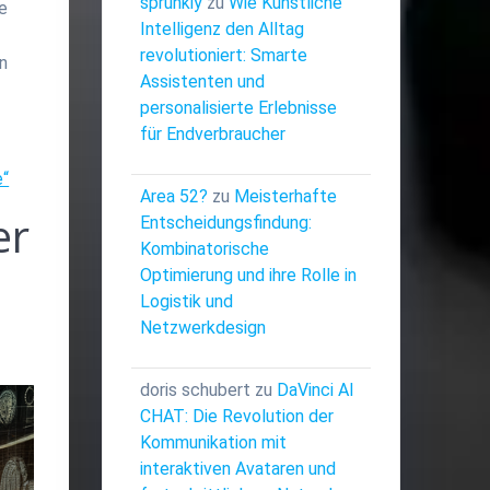
sprunkiy
zu
Wie Künstliche
ve
Intelligenz den Alltag
revolutioniert: Smarte
en
Assistenten und
personalisierte Erlebnisse
für Endverbraucher
e“
Area 52?
zu
Meisterhafte
er
Entscheidungsfindung:
Kombinatorische
Optimierung und ihre Rolle in
Logistik und
Netzwerkdesign
doris schubert
zu
DaVinci AI
CHAT: Die Revolution der
Kommunikation mit
interaktiven Avataren und