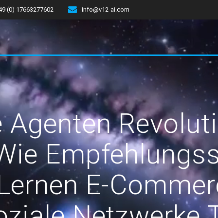
49 (0) 17663277602
info@v12-ai.com
te Agenten Revoluti
 Wie Empfehlungs
 Lernen E-Commerc
oziale Netzwerke 