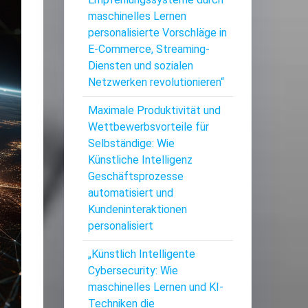
maschinelles Lernen
personalisierte Vorschläge in
E-Commerce, Streaming-
Diensten und sozialen
Netzwerken revolutionieren“
Maximale Produktivität und
Wettbewerbsvorteile für
Selbständige: Wie
Künstliche Intelligenz
Geschäftsprozesse
automatisiert und
Kundeninteraktionen
personalisiert
„Künstlich Intelligente
Cybersecurity: Wie
maschinelles Lernen und KI-
Techniken die