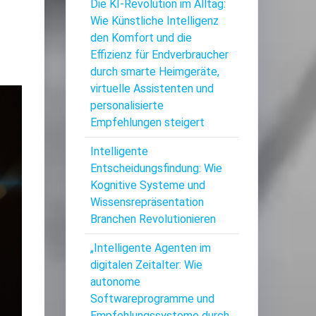
Die KI-Revolution im Alltag:
Wie Künstliche Intelligenz
den Komfort und die
Effizienz für Endverbraucher
durch smarte Heimgeräte,
virtuelle Assistenten und
personalisierte
Empfehlungen steigert
Intelligente
Entscheidungsfindung: Wie
Kognitive Systeme und
Wissensrepräsentation
Branchen Revolutionieren
„Intelligente Agenten im
digitalen Zeitalter: Wie
autonome
Softwareprogramme und
Empfehlungssysteme durch