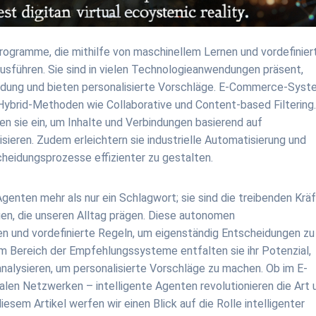
ogramme, die mithilfe von maschinellem Lernen und vordefinier
sführen. Sie sind in vielen Technologieanwendungen präsent,
indung und bieten personalisierte Vorschläge. E-Commerce-Sys
 Hybrid-Methoden wie Collaborative und Content-based Filtering
n sie ein, um Inhalte und Verbindungen basierend auf
sieren. Zudem erleichtern sie industrielle Automatisierung und
cheidungsprozesse effizienter zu gestalten.
 Agenten mehr als nur ein Schlagwort; sie sind die treibenden Krä
en, die unseren Alltag prägen. Diese autonomen
 und vordefinierte Regeln, um eigenständig Entscheidungen zu
m Bereich der Empfehlungssysteme entfalten sie ihr Potenzial,
nalysieren, um personalisierte Vorschläge zu machen. Ob im E-
len Netzwerken – intelligente Agenten revolutionieren die Art 
iesem Artikel werfen wir einen Blick auf die Rolle intelligenter