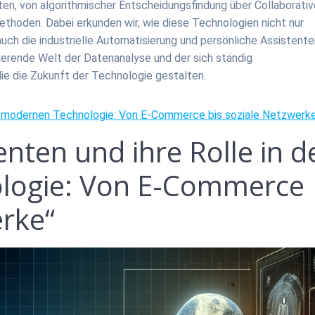
iten, von algorithmischer Entscheidungsfindung über Collaborati
ethoden. Dabei erkunden wir, wie diese Technologien nicht nur
auch die industrielle Automatisierung und persönliche Assistent
inierende Welt der Datenanalyse und der sich ständig
e die Zukunft der Technologie gestalten.
 der modernen Technologie: Von E-Commerce bis soziale Netzwerk
genten und ihre Rolle in d
logie: Von E-Commerce
erke“