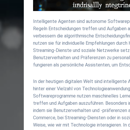
Intelligente Agenten sind autonome Softwarepr
Regeln Entscheidungen treffen und Aufgaben au
verbessern die algorithmische Entscheidungsf
nutzen sie für individuelle Empfehlungen durch
Streaming-Dienste und soziale Netzwerke setze
Benutzerverhalten und Präferenzen zu personali
fungieren als persönliche Assistenten, um Ents
In der heutigen digitalen Welt sind intelligente
hinter einer Vielzahl von Technologieanwendung
Softwareprogramme nutzen maschinelles Lernen
treffen und Aufgaben auszuführen. Besonders i
indem sie Benutzerverhalten und -präferenzen a
Commerce, bei Streaming-Diensten oder in sozia
Weise, wie wir mit Technologie interagieren. In d