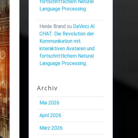
fortschrittlichem Natural
Language Processing
Heide Brand
zu
DaVinci AI
CHAT: Die Revolution der
Kommunikation mit
interaktiven Avataren und
fortschrittlichem Natural
Language Processing
Archiv
Mai 2026
April 2026
März 2026