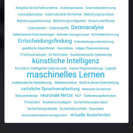
Adaptive Sicherheitssysteme
Analyseprozesse
Anomalieerkennung
Auswahlprozesse
Automatisierte Sicherheit
Bedrohungsanalyse
Bedrohungserkennung
Bedrohungsmitigation
Branch-and-Bound
Datenanalyse
Cyberabwehr
Cyberangriffe
datenbasierte Entscheidungen
diskrete Lösungsräume
Echtzeiterkennung
Entscheidungsfindung
Entscheidungsunterstützung
genetische Algorithmen
Heuristiken
integer Programmierung
IT-Infrastrukturen
KI-Techniken
Kombinatorische Optimierung
künstliche Intelligenz
Künstlich Intelligente Cybersecurity
lineare Programmierung
Logistik
maschinelles Lernen
mathematische Modellierung
Metaheuristiken
Multi-Kriterien-Entscheidung.
natürliche Sprachverarbeitung
Netzwerk-Sicherheit
neuronale Netze
Netzwerkdesign
NLP
Optimierungstechniken
Prävention
Reaktionsstrategien
Sicherheitsautomation
Sicherheitsprotokolle
Sicherheitsvorfälle
Simulation
virtuelle Assistenten
Verwundbarkeitsmanagement.