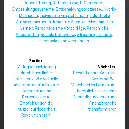
Based Filtering
,
Datenanalyse
,
E-Commerce
,
Empfehlungssysteme
,
Entscheidungsprozesse.
,
Hybrid-
Methoden
,
Individuelle Empfehlungen
,
Industrielle
Automatisierung
,
Intelligente Agenten
,
Maschinelles
Lernen
,
Personalisierte Vorschläge
,
Persönliche
Assistenten
,
Soziale Netzwerke
,
Streaming-Dienste
,
Technologieanwendungen
Beitragsnavigation
Zurück:
Vorheriger
„Alltagserleichterung
Nächster:
Beitrag:
Nächster
durch Künstliche
Revolutionäre Kognitive
Beitrag:
Intelligenz: Wie Virtuelle
Systeme: Wie
Assistenten, Intelligente
Maschinelles Lernen und
Heimgeräte und
Künstliche Intelligenz
Personalisierte
Gesundheitswesen und
Empfehlungen die
Finanzbranche
Nutzerzufriedenheit
transformieren
Revolutionieren“