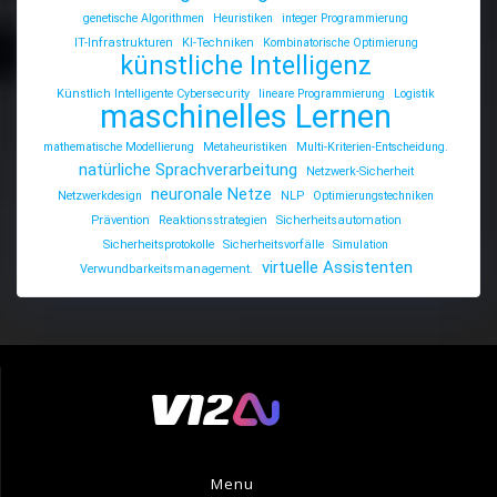
genetische Algorithmen
Heuristiken
integer Programmierung
IT-Infrastrukturen
KI-Techniken
Kombinatorische Optimierung
künstliche Intelligenz
Künstlich Intelligente Cybersecurity
lineare Programmierung
Logistik
maschinelles Lernen
mathematische Modellierung
Metaheuristiken
Multi-Kriterien-Entscheidung.
natürliche Sprachverarbeitung
Netzwerk-Sicherheit
neuronale Netze
Netzwerkdesign
NLP
Optimierungstechniken
Prävention
Reaktionsstrategien
Sicherheitsautomation
Sicherheitsprotokolle
Sicherheitsvorfälle
Simulation
virtuelle Assistenten
Verwundbarkeitsmanagement.
Menu