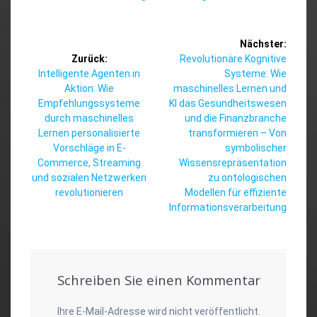
Beitragsnavigation
Nächster:
Nächster
Zurück:
Revolutionäre Kognitive
Vorheriger
Beitrag:
Intelligente Agenten in
Systeme: Wie
Beitrag:
Aktion: Wie
maschinelles Lernen und
Empfehlungssysteme
KI das Gesundheitswesen
durch maschinelles
und die Finanzbranche
Lernen personalisierte
transformieren – Von
Vorschläge in E-
symbolischer
Commerce, Streaming
Wissensrepräsentation
und sozialen Netzwerken
zu ontologischen
revolutionieren
Modellen für effiziente
Informationsverarbeitung
Schreiben Sie einen Kommentar
Ihre E-Mail-Adresse wird nicht veröffentlicht.