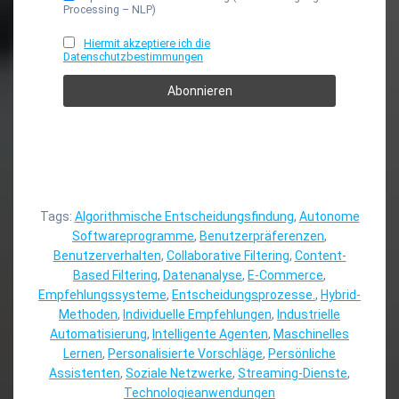
Processing – NLP)
Hiermit akzeptiere ich die
Datenschutzbestimmungen
Tags:
Algorithmische Entscheidungsfindung
,
Autonome
Softwareprogramme
,
Benutzerpräferenzen
,
Benutzerverhalten
,
Collaborative Filtering
,
Content-
Based Filtering
,
Datenanalyse
,
E-Commerce
,
Empfehlungssysteme
,
Entscheidungsprozesse.
,
Hybrid-
Methoden
,
Individuelle Empfehlungen
,
Industrielle
Automatisierung
,
Intelligente Agenten
,
Maschinelles
Lernen
,
Personalisierte Vorschläge
,
Persönliche
Assistenten
,
Soziale Netzwerke
,
Streaming-Dienste
,
Technologieanwendungen