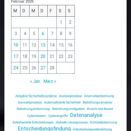
Februar 2025
M
D
M
D
F
S
S
1
2
3
4
5
6
7
8
9
10
11
12
13
14
15
16
17
18
19
20
21
22
23
24
25
26
27
28
« Jan.
März »
Adaptive Sicherheitssysteme
Analyseprozesse
Anomalieerkennung
Auswahlprozesse
Automatisierte Sicherheit
Bedrohungsanalyse
Bedrohungserkennung
Bedrohungsmitigation
Branch-and-Bound
Datenanalyse
Cyberabwehr
Cyberangriffe
datenbasierte Entscheidungen
diskrete Lösungsräume
Echtzeiterkennung
Entscheidungsfindung
Entscheidungsunterstützung