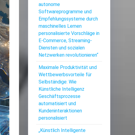
autonome
Softwareprogramme und
Empfehlungssysteme durch
maschinelles Lernen
personalisierte Vorschläge in
E-Commerce, Streaming-
Diensten und sozialen
Netzwerken revolutionieren“
Maximale Produktivität und
Wettbewerbsvorteile für
Selbständige: Wie
Künstliche Intelligenz
Geschäftsprozesse
automatisiert und
Kundeninteraktionen
personalisiert
„Künstlich Intelligente