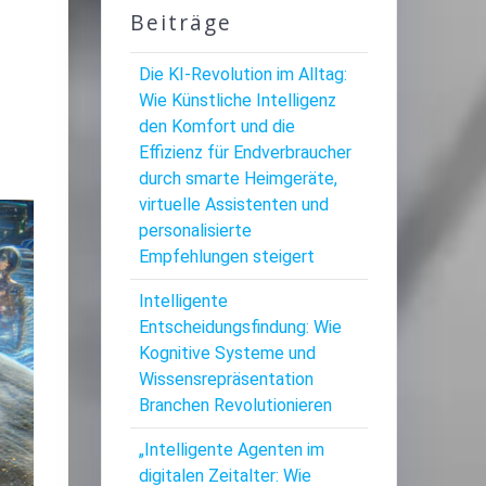
Beiträge
Die KI-Revolution im Alltag:
Wie Künstliche Intelligenz
den Komfort und die
Effizienz für Endverbraucher
durch smarte Heimgeräte,
virtuelle Assistenten und
personalisierte
Empfehlungen steigert
Intelligente
Entscheidungsfindung: Wie
Kognitive Systeme und
Wissensrepräsentation
Branchen Revolutionieren
„Intelligente Agenten im
digitalen Zeitalter: Wie