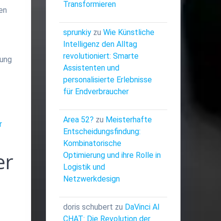
Transformieren
en
sprunkiy
zu
Wie Künstliche
Intelligenz den Alltag
revolutioniert: Smarte
rung
Assistenten und
personalisierte Erlebnisse
für Endverbraucher
Area 52?
zu
Meisterhafte
r
Entscheidungsfindung:
Kombinatorische
er
Optimierung und ihre Rolle in
Logistik und
Netzwerkdesign
doris schubert
zu
DaVinci AI
CHAT: Die Revolution der