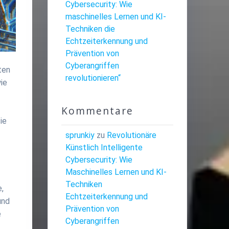
Cybersecurity: Wie
maschinelles Lernen und KI-
Techniken die
Echtzeiterkennung und
Prävention von
Cyberangriffen
ten
revolutionieren“
ie
Kommentare
ie
sprunkiy
zu
Revolutionäre
Künstlich Intelligente
Cybersecurity: Wie
Maschinelles Lernen und KI-
Techniken
,
Echtzeiterkennung und
und
Prävention von
e
Cyberangriffen