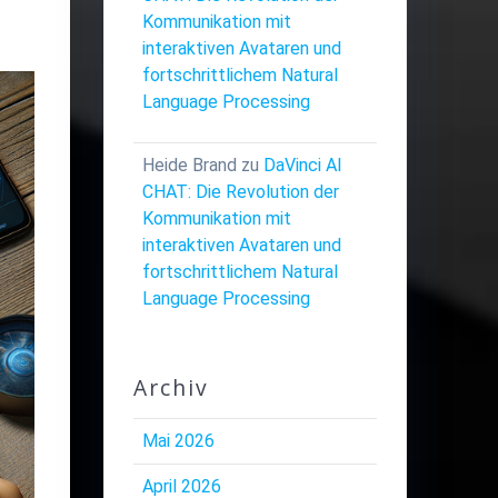
Kommunikation mit
interaktiven Avataren und
fortschrittlichem Natural
Language Processing
Heide Brand
zu
DaVinci AI
CHAT: Die Revolution der
Kommunikation mit
interaktiven Avataren und
fortschrittlichem Natural
Language Processing
Archiv
Mai 2026
April 2026