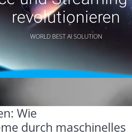
revolutionieren
WORLD BEST AI SOLUTION
en: Wie
me durch maschinelles