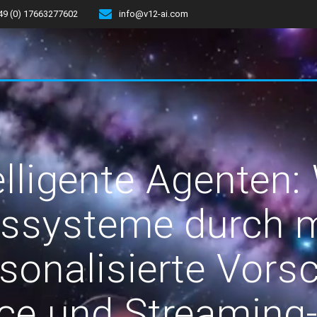
49 (0) 17663277602
info@v12-ai.com
elligente Agenten:
ssysteme durch m
sonalisierte Vorsc
e und Streaming-