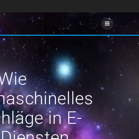
 Wie
aschinelles
hläge in E-
Diensten