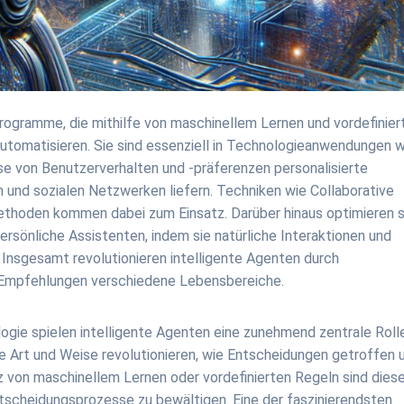
ogramme, die mithilfe von maschinellem Lernen und vordefinier
tomatisieren. Sie sind essenziell in Technologieanwendungen w
e von Benutzerverhalten und -präferenzen personalisierte
und sozialen Netzwerken liefern. Techniken wie Collaborative
Methoden kommen dabei zum Einsatz. Darüber hinaus optimieren s
ersönliche Assistenten, indem sie natürliche Interaktionen und
Insgesamt revolutionieren intelligente Agenten durch
le Empfehlungen verschiedene Lebensbereiche.
gie spielen intelligente Agenten eine zunehmend zentrale Rolle
Art und Weise revolutionieren, wie Entscheidungen getroffen 
 von maschinellem Lernen oder vordefinierten Regeln sind dies
tscheidungsprozesse zu bewältigen. Eine der faszinierendsten