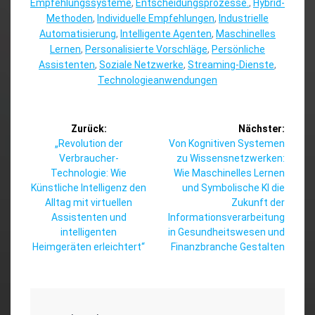
Empfehlungssysteme
,
Entscheidungsprozesse.
,
Hybrid-
Methoden
,
Individuelle Empfehlungen
,
Industrielle
Automatisierung
,
Intelligente Agenten
,
Maschinelles
Lernen
,
Personalisierte Vorschläge
,
Persönliche
Assistenten
,
Soziale Netzwerke
,
Streaming-Dienste
,
Technologieanwendungen
Beitragsnavigation
Zurück:
Nächster:
Vorheriger
Nächster
„Revolution der
Von Kognitiven Systemen
Beitrag:
Beitrag:
Verbraucher-
zu Wissensnetzwerken:
Technologie: Wie
Wie Maschinelles Lernen
Künstliche Intelligenz den
und Symbolische KI die
Alltag mit virtuellen
Zukunft der
Assistenten und
Informationsverarbeitung
intelligenten
in Gesundheitswesen und
Heimgeräten erleichtert“
Finanzbranche Gestalten