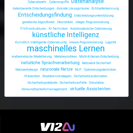
Datenanalyse
Cyberabwehr
Cyberangriffe
datenbasierte Entscheidungen
diskrete Lösungsräume
Echtzeiterkennung
Entscheidungsfindung
Entscheidungsunterstützung
genetische Algorithmen
Heuristiken
integer Programmierung
IT-Infrastrukturen
KI-Techniken
Kombinatorische Optimierung
künstliche Intelligenz
Künstlich Intelligente Cybersecurity
lineare Programmierung
Logistik
maschinelles Lernen
mathematische Modellierung
Metaheuristiken
Multi-Kriterien-Entscheidung.
natürliche Sprachverarbeitung
Netzwerk-Sicherheit
neuronale Netze
Netzwerkdesign
NLP
Optimierungstechniken
Prävention
Reaktionsstrategien
Sicherheitsautomation
Sicherheitsprotokolle
Sicherheitsvorfälle
Simulation
virtuelle Assistenten
Verwundbarkeitsmanagement.