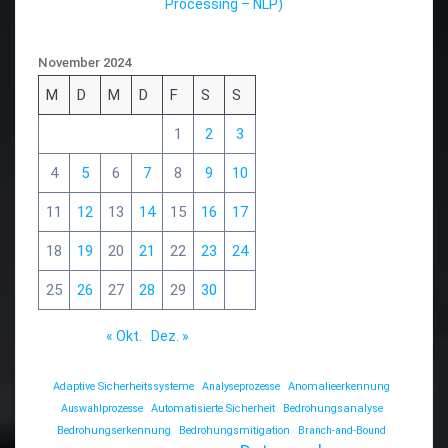
Processing – NLP)
November 2024
M
D
M
D
F
S
S
1
2
3
4
5
6
7
8
9
10
11
12
13
14
15
16
17
18
19
20
21
22
23
24
25
26
27
28
29
30
« Okt.
Dez. »
Adaptive Sicherheitssysteme
Analyseprozesse
Anomalieerkennung
Auswahlprozesse
Automatisierte Sicherheit
Bedrohungsanalyse
Bedrohungserkennung
Bedrohungsmitigation
Branch-and-Bound