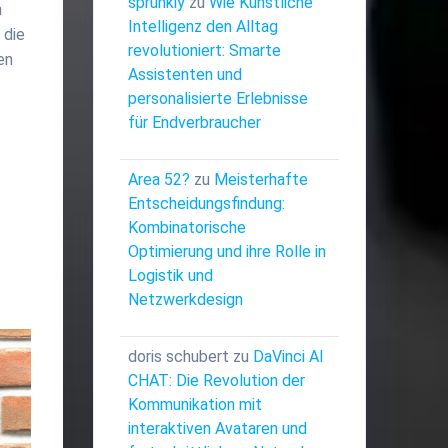
sprunkiy
zu
Wie Künstliche
n
Intelligenz den Alltag
 die
revolutioniert: Smarte
en
Assistenten und
personalisierte Erlebnisse
für Endverbraucher
Area 52?
zu
Meisterhafte
Entscheidungsfindung:
Kombinatorische
Optimierung und ihre Rolle in
Logistik und
Netzwerkdesign
doris schubert
zu
DaVinci AI
CHAT: Die Revolution der
Kommunikation mit
interaktiven Avataren und