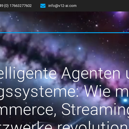
49 (0) 17663277602
info@v12-ai.com
elligente Agenten
ssysteme: Wie m
mmerce, Streaming
zwerke revolution