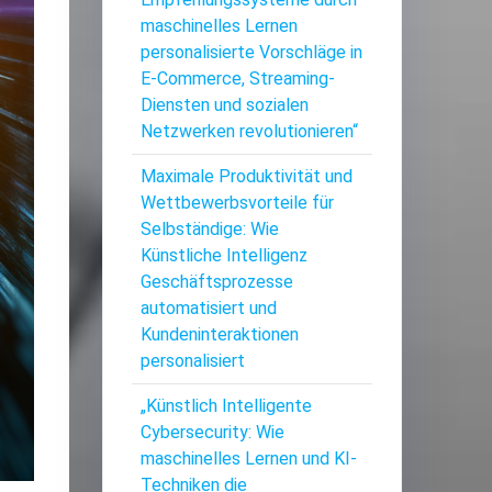
maschinelles Lernen
personalisierte Vorschläge in
E-Commerce, Streaming-
Diensten und sozialen
Netzwerken revolutionieren“
Maximale Produktivität und
Wettbewerbsvorteile für
Selbständige: Wie
Künstliche Intelligenz
Geschäftsprozesse
automatisiert und
Kundeninteraktionen
personalisiert
„Künstlich Intelligente
Cybersecurity: Wie
maschinelles Lernen und KI-
Techniken die