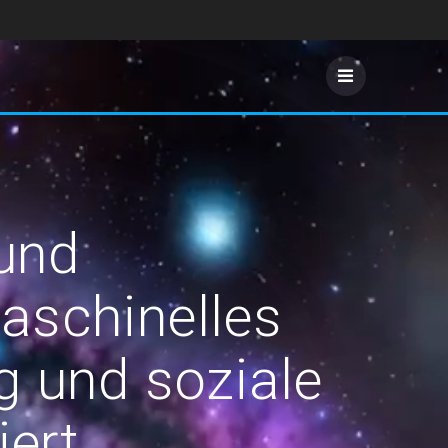
 und
aschinelles
 und soziale
iert