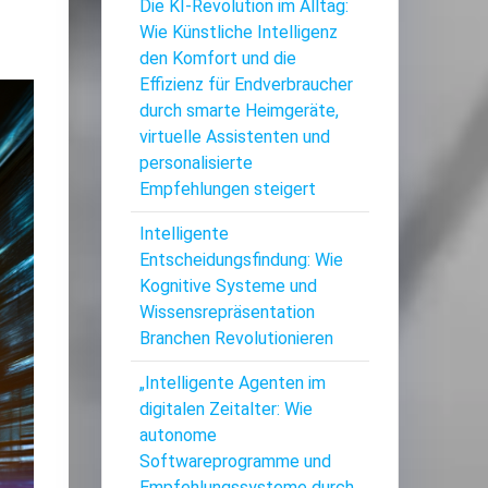
Die KI-Revolution im Alltag:
Wie Künstliche Intelligenz
den Komfort und die
Effizienz für Endverbraucher
durch smarte Heimgeräte,
virtuelle Assistenten und
personalisierte
Empfehlungen steigert
Intelligente
Entscheidungsfindung: Wie
Kognitive Systeme und
Wissensrepräsentation
Branchen Revolutionieren
„Intelligente Agenten im
digitalen Zeitalter: Wie
autonome
Softwareprogramme und
Empfehlungssysteme durch