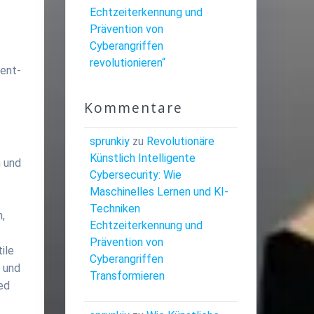
Echtzeiterkennung und
Prävention von
Cyberangriffen
revolutionieren“
tent-
Kommentare
sprunkiy
zu
Revolutionäre
Künstlich Intelligente
n und
Cybersecurity: Wie
Maschinelles Lernen und KI-
Techniken
,
Echtzeiterkennung und
Prävention von
ile
Cyberangriffen
n und
Transformieren
ed