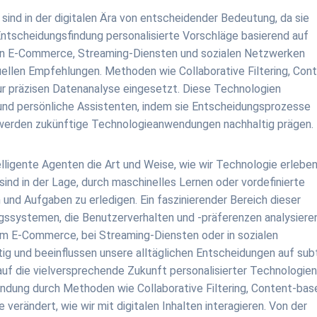
ind in der digitalen Ära von entscheidender Bedeutung, da sie
Entscheidungsfindung personalisierte Vorschläge basierend auf
. In E-Commerce, Streaming-Diensten und sozialen Netzwerken
duellen Empfehlungen. Methoden wie Collaborative Filtering, Con
r präzisen Datenanalyse eingesetzt. Diese Technologien
 und persönliche Assistenten, indem sie Entscheidungsprozesse
n werden zukünftige Technologieanwendungen nachhaltig prägen.
telligente Agenten die Art und Weise, wie wir Technologie erlebe
d in der Lage, durch maschinelles Lernen oder vordefinierte
und Aufgaben zu erledigen. Ein faszinierender Bereich dieser
gssystemen, die Benutzerverhalten und -präferenzen analysieren
 im E-Commerce, bei Streaming-Diensten oder in sozialen
g und beeinflussen unsere alltäglichen Entscheidungen auf subt
 auf die vielversprechende Zukunft personalisierter Technologie
indung durch Methoden wie Collaborative Filtering, Content-bas
verändert, wie wir mit digitalen Inhalten interagieren. Von der