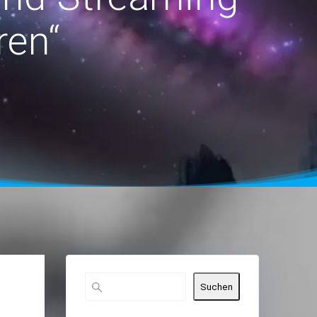
ren“
Suchen