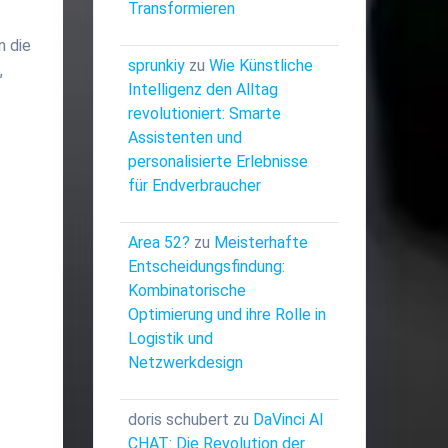
Transformieren
n die
sprunkiy
zu
Wie Künstliche
,
Intelligenz den Alltag
revolutioniert: Smarte
Assistenten und
personalisierte Erlebnisse
für Endverbraucher
Area 52?
zu
Meisterhafte
Entscheidungsfindung:
Kombinatorische
Optimierung und ihre Rolle in
Logistik und
Netzwerkdesign
doris schubert
zu
DaVinci AI
CHAT: Die Revolution der