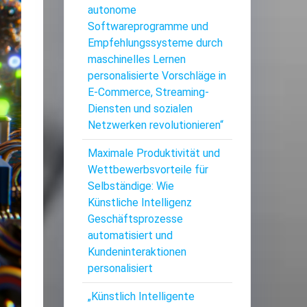
autonome
Softwareprogramme und
Empfehlungssysteme durch
maschinelles Lernen
personalisierte Vorschläge in
E-Commerce, Streaming-
Diensten und sozialen
Netzwerken revolutionieren“
Maximale Produktivität und
Wettbewerbsvorteile für
Selbständige: Wie
Künstliche Intelligenz
Geschäftsprozesse
automatisiert und
Kundeninteraktionen
personalisiert
„Künstlich Intelligente