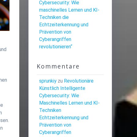
Cybersecurity: Wie
maschinelles Lernen und KI-
Techniken die
Echtzeiterkennung und
Prävention von
Cyberangriffen
revolutionieren“
und
Kommentare
chen
sprunkiy
zu
Revolutionäre
Künstlich Intelligente
Cybersecurity: Wie
Maschinelles Lernen und KI-
ie
Techniken
n
Echtzeiterkennung und
sen.
Prävention von
en
Cyberangriffen