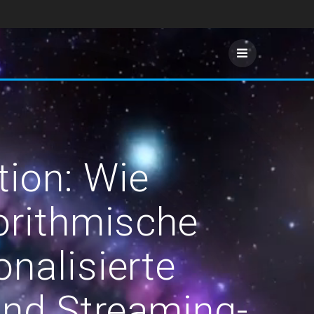
tion: Wie
orithmische
nalisierte
nd Streaming-