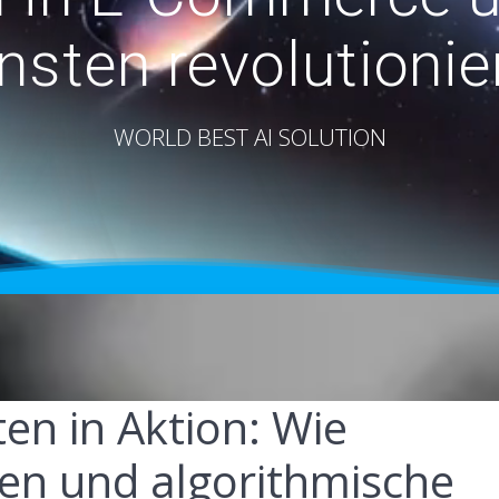
nsten revolutionie
WORLD BEST AI SOLUTION
ten in Aktion: Wie
en und algorithmische