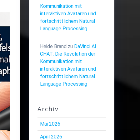
Kommunikation mit
interaktiven Avataren und
fortschrittlichem Natural
Language Processing
Heide Brand
zu
DaVinci AI
CHAT: Die Revolution der
Kommunikation mit
interaktiven Avataren und
fortschrittlichem Natural
Language Processing
Archiv
Mai 2026
April 2026