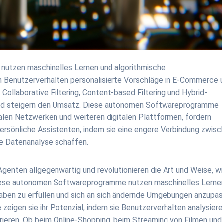
nutzen maschinelles Lernen und algorithmische
n Benutzerverhalten personalisierte Vorschläge in E-Commerce 
Collaborative Filtering, Content-based Filtering und Hybrid-
nd steigern den Umsatz. Diese autonomen Softwareprogramme
alen Netzwerken und weiteren digitalen Plattformen, fördern
persönliche Assistenten, indem sie eine engere Verbindung zwis
he Datenanalyse schaffen.
 Agenten allgegenwärtig und revolutionieren die Art und Weise, w
 Diese autonomen Softwareprogramme nutzen maschinelles Lerne
gaben zu erfüllen und sich an sich ändernde Umgebungen anzupas
eigen sie ihr Potenzial, indem sie Benutzerverhalten analysier
erieren. Ob beim Online-Shopping, beim Streaming von Filmen und