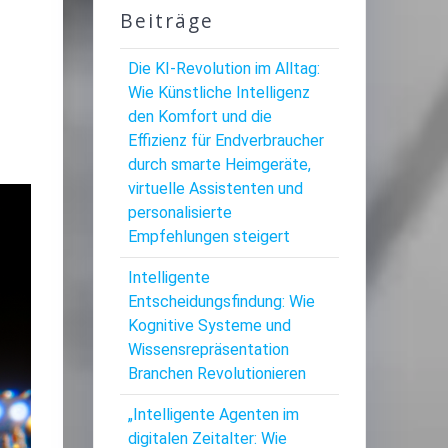
Beiträge
Die KI-Revolution im Alltag:
Wie Künstliche Intelligenz
den Komfort und die
Effizienz für Endverbraucher
durch smarte Heimgeräte,
virtuelle Assistenten und
personalisierte
Empfehlungen steigert
Intelligente
Entscheidungsfindung: Wie
Kognitive Systeme und
Wissensrepräsentation
Branchen Revolutionieren
„Intelligente Agenten im
digitalen Zeitalter: Wie