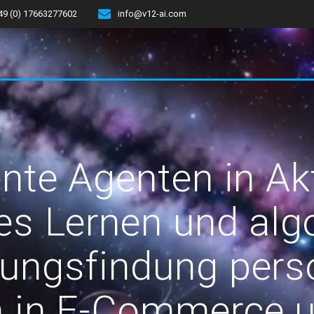
49 (0) 17663277602
info@v12-ai.com
gente Agenten in Ak
es Lernen und alg
ungsfindung perso
 in E-Commerce u