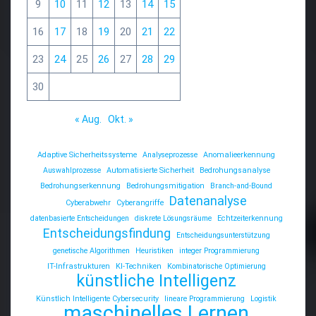
9
10
11
12
13
14
15
16
17
18
19
20
21
22
23
24
25
26
27
28
29
30
« Aug.
Okt. »
Adaptive Sicherheitssysteme
Analyseprozesse
Anomalieerkennung
Auswahlprozesse
Automatisierte Sicherheit
Bedrohungsanalyse
Bedrohungserkennung
Bedrohungsmitigation
Branch-and-Bound
Datenanalyse
Cyberabwehr
Cyberangriffe
datenbasierte Entscheidungen
diskrete Lösungsräume
Echtzeiterkennung
Entscheidungsfindung
Entscheidungsunterstützung
genetische Algorithmen
Heuristiken
integer Programmierung
IT-Infrastrukturen
KI-Techniken
Kombinatorische Optimierung
künstliche Intelligenz
Künstlich Intelligente Cybersecurity
lineare Programmierung
Logistik
maschinelles Lernen