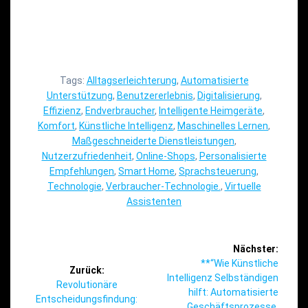
Tags:
Alltagserleichterung
,
Automatisierte
Unterstützung
,
Benutzererlebnis
,
Digitalisierung
,
Effizienz
,
Endverbraucher
,
Intelligente Heimgeräte
,
Komfort
,
Künstliche Intelligenz
,
Maschinelles Lernen
,
Maßgeschneiderte Dienstleistungen
,
Nutzerzufriedenheit
,
Online-Shops
,
Personalisierte
Empfehlungen
,
Smart Home
,
Sprachsteuerung
,
Technologie
,
Verbraucher-Technologie.
,
Virtuelle
Assistenten
Beitragsnavigation
Nächster:
Nächster
**“Wie Künstliche
Zurück:
Beitrag:
Intelligenz Selbständigen
Vorheriger
Revolutionäre
hilft: Automatisierte
Beitrag:
Entscheidungsfindung:
Geschäftsprozesse,