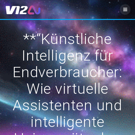
Zum
Inhalt
springen
**“Künstliche
Intelligenz für
Endverbraucher:
Wie virtuelle
Assistenten und
intelligente