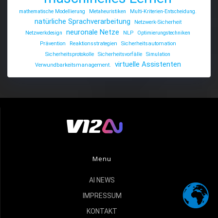
mathematische Modellierung
Metaheuristiken
Multi-Kriterien-Entscheidung.
natürliche Sprachverarbeitung
Netzwerk-Sicherheit
neuronale Netze
Netzwerkdesign
NLP
Optimierungstechniken
Prävention
Reaktionsstrategien
Sicherheitsautomation
Sicherheitsprotokolle
Sicherheitsvorfälle
Simulation
virtuelle Assistenten
Verwundbarkeitsmanagement.
Menu
AI NEWS
IMPRESSUM
KONTAKT