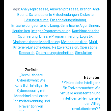
Tags:
Analyseprozesse
,
Auswahlprozesse
,
Branch-And-
Bound
,
Datenbasierte Entscheidungen
,
Diskrete
Lösungsräume
,
Entscheidungsfindung
,
Entscheidungsunterstützung
,
Genetische Algorithmen
,
Heuristiken
,
Integer Programmierung
,
Kombinatorische
Optimierung
,
Lineare Programmierung
,
Logistik
,
Mathematische Modellierung
,
Metaheuristiken
,
Multi-
Kriterien-Entscheidung.
,
Netzwerkdesign
,
Operations
Research
,
Optimierungstechniken
,
Simulation
Beitragsnavigation
Zurück:
Vorheriger
„Revolutionäre
Nächster:
Beitrag:
Cyberabwehr: Wie
Nächster
**“Künstliche Intelligenz
Künstlich Intelligente
Beitrag:
für Endverbraucher: Wie
Cybersecurity mit
virtuelle Assistenten und
Maschinellem Lernen
intelligente Heimgeräte
Echtzeiterkennung und
den Alltag
Prävention von
revolutionieren“**