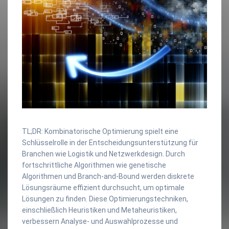
TL;DR: Kombinatorische Optimierung spielt eine
Schlüsselrolle in der Entscheidungsunterstützung für
Branchen wie Logistik und Netzwerkdesign. Durch
fortschrittliche Algorithmen wie genetische
Algorithmen und Branch-and-Bound werden diskrete
Lösungsräume effizient durchsucht, um optimale
Lösungen zu finden. Diese Optimierungstechniken,
einschließlich Heuristiken und Metaheuristiken,
verbessern Analyse- und Auswahlprozesse und