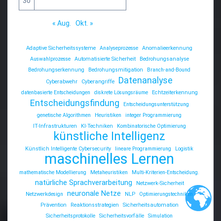
30
« Aug.
Okt. »
Adaptive Sicherheitssysteme
Analyseprozesse
Anomalieerkennung
Auswahlprozesse
Automatisierte Sicherheit
Bedrohungsanalyse
Bedrohungserkennung
Bedrohungsmitigation
Branch-and-Bound
Datenanalyse
Cyberabwehr
Cyberangriffe
datenbasierte Entscheidungen
diskrete Lösungsräume
Echtzeiterkennung
Entscheidungsfindung
Entscheidungsunterstützung
genetische Algorithmen
Heuristiken
integer Programmierung
IT-Infrastrukturen
KI-Techniken
Kombinatorische Optimierung
künstliche Intelligenz
Künstlich Intelligente Cybersecurity
lineare Programmierung
Logistik
maschinelles Lernen
mathematische Modellierung
Metaheuristiken
Multi-Kriterien-Entscheidung.
natürliche Sprachverarbeitung
Netzwerk-Sicherheit
neuronale Netze
Netzwerkdesign
NLP
Optimierungstechniken
Prävention
Reaktionsstrategien
Sicherheitsautomation
Sicherheitsprotokolle
Sicherheitsvorfälle
Simulation