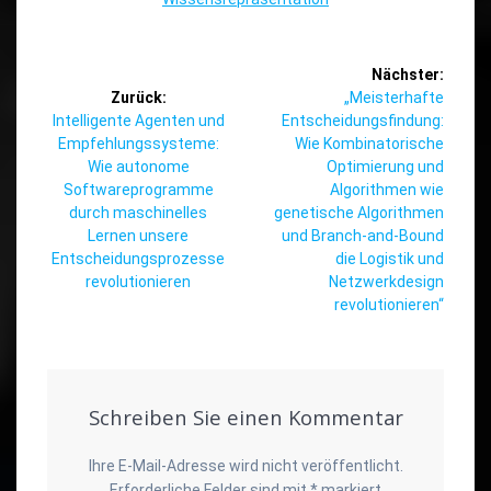
Beitragsnavigation
Nächster:
Nächster
Zurück:
„Meisterhafte
Vorheriger
Beitrag:
Intelligente Agenten und
Entscheidungsfindung:
Beitrag:
Empfehlungssysteme:
Wie Kombinatorische
Wie autonome
Optimierung und
Softwareprogramme
Algorithmen wie
durch maschinelles
genetische Algorithmen
Lernen unsere
und Branch-and-Bound
Entscheidungsprozesse
die Logistik und
revolutionieren
Netzwerkdesign
revolutionieren“
Schreiben Sie einen Kommentar
Ihre E-Mail-Adresse wird nicht veröffentlicht.
Erforderliche Felder sind mit
*
markiert