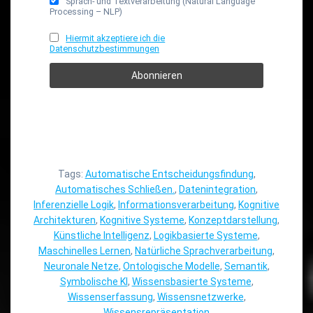
Sprach- und Textverarbeitung (Natural Language
Processing – NLP)
Hiermit akzeptiere ich die
Datenschutzbestimmungen
Tags:
Automatische Entscheidungsfindung
,
Automatisches Schließen.
,
Datenintegration
,
Inferenzielle Logik
,
Informationsverarbeitung
,
Kognitive
Architekturen
,
Kognitive Systeme
,
Konzeptdarstellung
,
Künstliche Intelligenz
,
Logikbasierte Systeme
,
Maschinelles Lernen
,
Natürliche Sprachverarbeitung
,
Neuronale Netze
,
Ontologische Modelle
,
Semantik
,
Symbolische KI
,
Wissensbasierte Systeme
,
Wissenserfassung
,
Wissensnetzwerke
,
Wissensrepräsentation