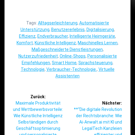
Tags:
Alltagserleichterung
,
Automatisierte
Unterstützung
,
Benutzererlebnis
,
Digitalisierung
,
Effizienz
,
Endverbraucher
,
Intelligente Heimgeräte
,
Komfort
,
Künstliche Intelligenz
,
Maschinelles Lernen
,
Maßgeschneiderte Dienstleistungen
,
Nutzerzufriedenheit
,
Online-Shops
,
Personalisierte
Empfehlungen
,
Smart Home
,
Sprachsteuerung
,
Technologie
,
Verbraucher-Technologie.
,
Virtuelle
Assistenten
Beitragsnavigation
Zurück:
Vorheriger
Maximale Produktivität
Nächster:
Beitrag:
Nächster
und Wettbewerbsvorteile:
**“Die digitale Revolution
Beitrag:
Wie Künstliche Intelligenz
der Rechtsbranche: Wie
Selbständigen durch
Ai-Anwalt.ai mit KI und
Geschäftsoptimierung
LegalTech Kanzleien
und personalisierte
effizienter und