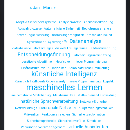
« Jan.
März »
Adaptive Sicherheitssysteme
Analyseprozesse
Anomalieerkennung
Auswahlprozesse
Automatisierte Sicherheit
Bedrohungsanalyse
Bedrohungserkennung
Bedrohungsmitigation
Branch-and-Bound
Datenanalyse
Cyberabwehr
Cyberangriffe
datenbasierte Entscheidungen
diskrete Lösungsräume
Echtzeiterkennung
Entscheidungsfindung
Entscheidungsunterstützung
genetische Algorithmen
Heuristiken
integer Programmierung
IT-Infrastrukturen
KI-Techniken
Kombinatorische Optimierung
künstliche Intelligenz
Künstlich Intelligente Cybersecurity
lineare Programmierung
Logistik
maschinelles Lernen
mathematische Modellierung
Metaheuristiken
Multi-Kriterien-Entscheidung.
natürliche Sprachverarbeitung
Netzwerk-Sicherheit
neuronale Netze
Netzwerkdesign
NLP
Optimierungstechniken
Prävention
Reaktionsstrategien
Sicherheitsautomation
Sicherheitsprotokolle
Sicherheitsvorfälle
Simulation
virtuelle Assistenten
Verwundbarkeitsmanagement.