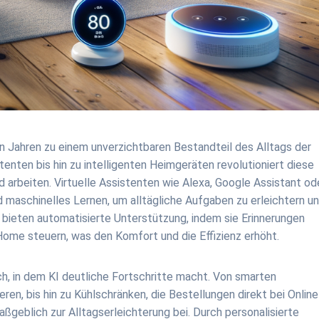
ten Jahren zu einem unverzichtbaren Bestandteil des Alltags der
tenten bis hin zu intelligenten Heimgeräten revolutioniert diese
d arbeiten. Virtuelle Assistenten wie Alexa, Google Assistant od
d maschinelles Lernen, um alltägliche Aufgaben zu erleichtern u
e bieten automatisierte Unterstützung, indem sie Erinnerungen
Home steuern, was den Komfort und die Effizienz erhöht.
ch, in dem KI deutliche Fortschritte macht. Von smarten
en, bis hin zu Kühlschränken, die Bestellungen direkt bei Online
geblich zur Alltagserleichterung bei. Durch personalisierte