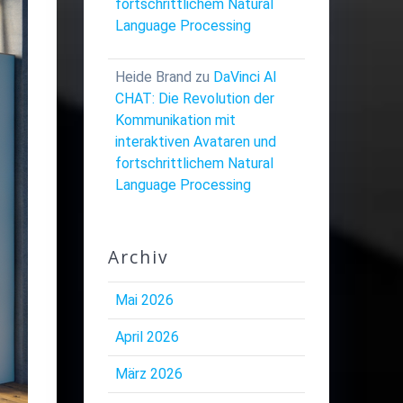
fortschrittlichem Natural
Language Processing
Heide Brand
zu
DaVinci AI
CHAT: Die Revolution der
Kommunikation mit
interaktiven Avataren und
fortschrittlichem Natural
Language Processing
Archiv
Mai 2026
April 2026
März 2026