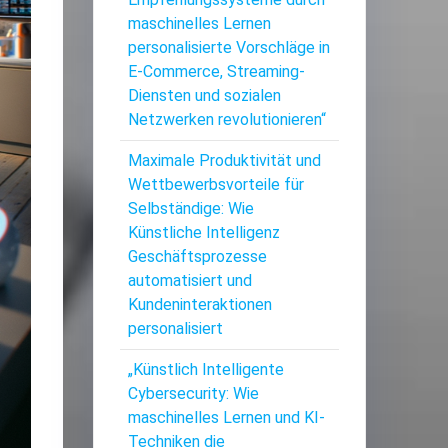
maschinelles Lernen
personalisierte Vorschläge in
E-Commerce, Streaming-
Diensten und sozialen
Netzwerken revolutionieren“
Maximale Produktivität und
Wettbewerbsvorteile für
Selbständige: Wie
Künstliche Intelligenz
Geschäftsprozesse
automatisiert und
Kundeninteraktionen
personalisiert
„Künstlich Intelligente
Cybersecurity: Wie
maschinelles Lernen und KI-
Techniken die