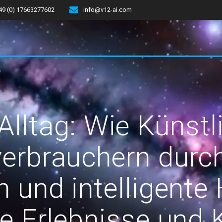
49 (0) 17663277602
info@v12-ai.com
Alltag: Wie Künstli
erbrauchern durch 
n und intelligente
te Erlebnisse und 