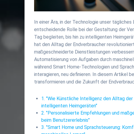
In einer Ära, in der Technologie unser tägliches 
entscheidende Rolle bei der Gestaltung der Ver
Tag begleiten, bis hin zu intelligenten Heimgerä
hat den Alltag der Endverbraucher revolutionier
maßgeschneiderte Dienstleistungen verbessern 
Automatisierung von Aufgaben durch maschinell
während Smart Home-Technologien und Sprachst
interagieren, neu definieren. In diesem Artikel
transformieren und die Zukunft der Endverbrau
1. "Wie Künstliche Intelligenz den Alltag der
intelligenten Heimgeräten"
2. "Personalisierte Empfehlungen und maßges
beim Benutzererlebnis"
3. "Smart Home und Sprachsteuerung: Komfor