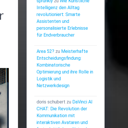
sprunkiy
zu
Wie Künstliche
Intelligenz den Alltag
r
revolutioniert: Smarte
Assistenten und
personalisierte Erlebnisse
für Endverbraucher
Area 52?
zu
Meisterhafte
Entscheidungsfindung:
Kombinatorische
Optimierung und ihre Rolle in
Logistik und
Netzwerkdesign
doris schubert
zu
DaVinci AI
CHAT: Die Revolution der
Kommunikation mit
interaktiven Avataren und