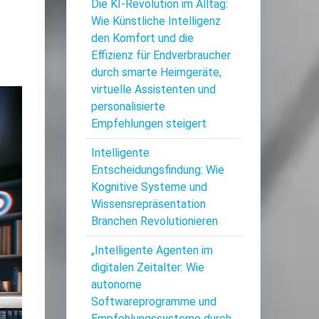
Die KI-Revolution im Alltag:
Wie Künstliche Intelligenz
den Komfort und die
Effizienz für Endverbraucher
durch smarte Heimgeräte,
virtuelle Assistenten und
personalisierte
Empfehlungen steigert
Intelligente
Entscheidungsfindung: Wie
Kognitive Systeme und
Wissensrepräsentation
Branchen Revolutionieren
„Intelligente Agenten im
digitalen Zeitalter: Wie
autonome
Softwareprogramme und
Empfehlungssysteme durch