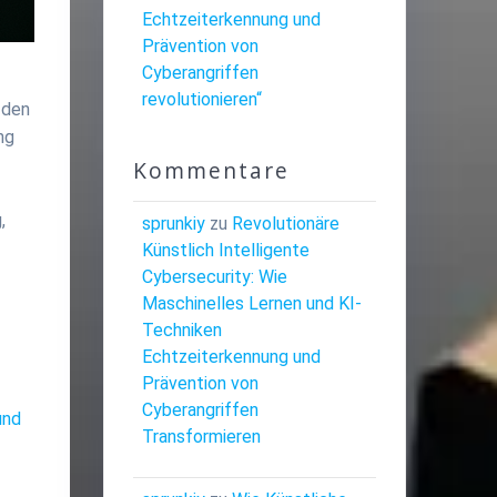
Echtzeiterkennung und
Prävention von
Cyberangriffen
revolutionieren“
 den
ng
Kommentare
,
sprunkiy
zu
Revolutionäre
Künstlich Intelligente
Cybersecurity: Wie
Maschinelles Lernen und KI-
Techniken
Echtzeiterkennung und
Prävention von
Cyberangriffen
und
Transformieren