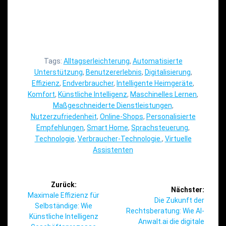
Tags:
Alltagserleichterung
,
Automatisierte
Unterstützung
,
Benutzererlebnis
,
Digitalisierung
,
Effizienz
,
Endverbraucher
,
Intelligente Heimgeräte
,
Komfort
,
Künstliche Intelligenz
,
Maschinelles Lernen
,
Maßgeschneiderte Dienstleistungen
,
Nutzerzufriedenheit
,
Online-Shops
,
Personalisierte
Empfehlungen
,
Smart Home
,
Sprachsteuerung
,
Technologie
,
Verbraucher-Technologie.
,
Virtuelle
Assistenten
Beitragsnavigation
Zurück:
Nächster:
Vorheriger
Maximale Effizienz für
Nächster
Die Zukunft der
Beitrag:
Selbständige: Wie
Beitrag:
Rechtsberatung: Wie AI-
Künstliche Intelligenz
Anwalt.ai die digitale