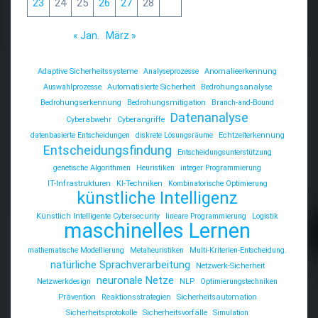
23
24
25
26
27
28
« Jan.
März »
Adaptive Sicherheitssysteme
Analyseprozesse
Anomalieerkennung
Auswahlprozesse
Automatisierte Sicherheit
Bedrohungsanalyse
Bedrohungserkennung
Bedrohungsmitigation
Branch-and-Bound
Datenanalyse
Cyberabwehr
Cyberangriffe
datenbasierte Entscheidungen
diskrete Lösungsräume
Echtzeiterkennung
Entscheidungsfindung
Entscheidungsunterstützung
genetische Algorithmen
Heuristiken
integer Programmierung
IT-Infrastrukturen
KI-Techniken
Kombinatorische Optimierung
künstliche Intelligenz
Künstlich Intelligente Cybersecurity
lineare Programmierung
Logistik
maschinelles Lernen
mathematische Modellierung
Metaheuristiken
Multi-Kriterien-Entscheidung.
natürliche Sprachverarbeitung
Netzwerk-Sicherheit
neuronale Netze
Netzwerkdesign
NLP
Optimierungstechniken
Prävention
Reaktionsstrategien
Sicherheitsautomation
Sicherheitsprotokolle
Sicherheitsvorfälle
Simulation