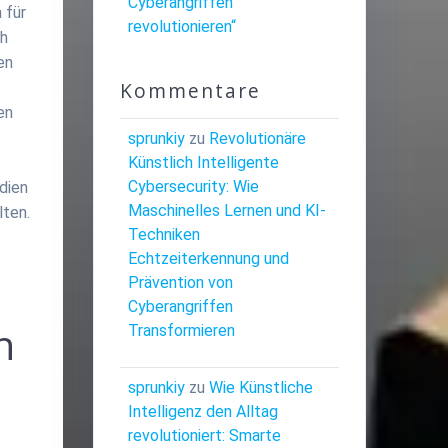
Cyberangriffen
 für
revolutionieren“
ch
en
Kommentare
en
sprunkiy
zu
Revolutionäre
Künstlich Intelligente
Cybersecurity: Wie
dien
Maschinelles Lernen und KI-
lten.
Techniken
Echtzeiterkennung und
Prävention von
Cyberangriffen
n
Transformieren
sprunkiy
zu
Wie Künstliche
Intelligenz den Alltag
revolutioniert: Smarte