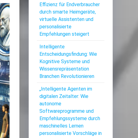
Effizienz für Endverbraucher
durch smarte Heimgeräte,
virtuelle Assistenten und
personalisierte
Empfehlungen steigert
Intelligente
Entscheidungsfindung: Wie
Kognitive Systeme und
Wissensrepräsentation
Branchen Revolutionieren
„Intelligente Agenten im
digitalen Zeitalter: Wie
autonome
Softwareprogramme und
Empfehlungssysteme durch
maschinelles Lernen
personalisierte Vorschläge in