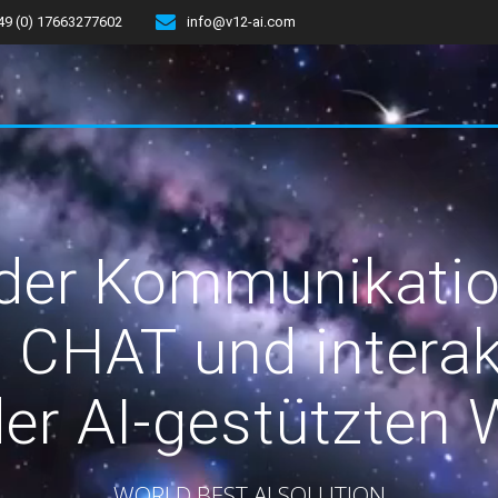
49 (0) 17663277602
info@v12-ai.com
 der Kommunikatio
I CHAT und interak
der AI-gestützten 
WORLD BEST AI SOLUTION