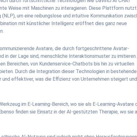
ich durch fortschrittliche Technologien wie DaVinci AI CHAT
nnte Weise mit Maschinen zu interagieren. Diese Plattform nutzt
(NLP), um eine reibungslose und intuitive Kommunikation zwis
nation mit künstlicher Intelligenz eröffnet dies ganz neue
n.
kommunizierende Avatare, die durch fortgeschrittene Avatar-
in der Lage sind, menschliche Interaktionsmuster zu imitieren.
n Bereichen, von Kundenservice-Chatbots bis hin zu virtuellen
bieten. Durch die Integration dieser Technologien in bestehende
 und effektiver, was die Effizienz von Unternehmen steigert und
 Werkzeug im E-Learning-Bereich, wo sie als E-Learning-Avatare 
benso finden sie Einsatz in der AI-gestützten Therapie, wo sie a
e ethische AI-Nutzung sind jedoch nicht ohne Herausforderungen