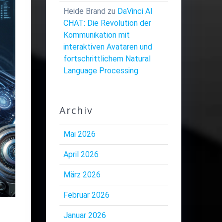
Heide Brand
zu
DaVinci AI
CHAT: Die Revolution der
Kommunikation mit
interaktiven Avataren und
fortschrittlichem Natural
Language Processing
Archiv
Mai 2026
April 2026
März 2026
Februar 2026
Januar 2026