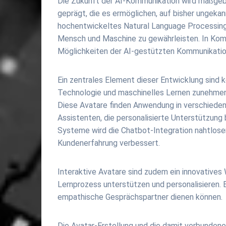
Die Zukunft der AI-Kommunikation wird maßgebl
geprägt, die es ermöglichen, auf bisher ungeka
hochentwickeltes Natural Language Processing 
Mensch und Maschine zu gewährleisten. In Kombi
Möglichkeiten der AI-gestützten Kommunikatio
Ein zentrales Element dieser Entwicklung sind 
Technologie und maschinelles Lernen zunehmend 
Diese Avatare finden Anwendung in verschiedene
Assistenten, die personalisierte Unterstützung 
Systeme wird die Chatbot-Integration nahtloser
Kundenerfahrung verbessert.
Interaktive Avatare sind zudem ein innovatives
Lernprozess unterstützen und personalisieren. E
empathische Gesprächspartner dienen können.
Die Avatar-Erstellung und die damit verbunden