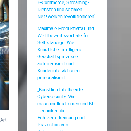
E-Commerce, Streaming-
Diensten und sozialen
Netzwerken revolutionieren“
Maximale Produktivität und
Wettbewerbsvorteile für
Selbständige: Wie
Künstliche Intelligenz
Geschäftsprozesse
automatisiert und
Kundeninteraktionen
personalisiert
„Künstlich Intelligente
Cybersecurity: Wie
maschinelles Lernen und KI-
Techniken die
Echtzeiterkennung und
 Art
Prävention von