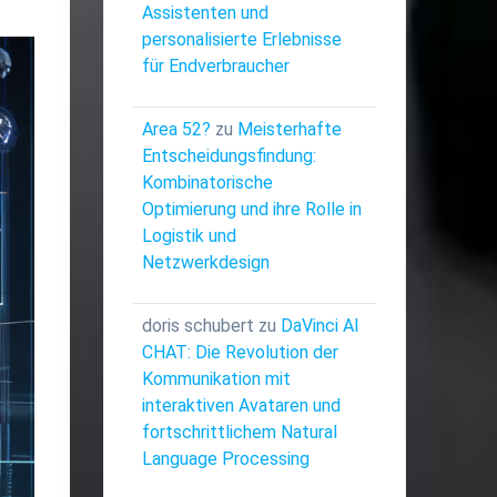
Assistenten und
personalisierte Erlebnisse
für Endverbraucher
Area 52?
zu
Meisterhafte
Entscheidungsfindung:
Kombinatorische
Optimierung und ihre Rolle in
Logistik und
Netzwerkdesign
doris schubert
zu
DaVinci AI
CHAT: Die Revolution der
Kommunikation mit
interaktiven Avataren und
fortschrittlichem Natural
Language Processing