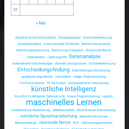
31
« Mai
Adaptive Sicherheitssysteme
Analyseprozesse
Anomalieerkennung
Auswahlprozesse
Automatisierte Sicherheit
Bedrohungsanalyse
Bedrohungserkennung
Bedrohungsmitigation
Branch-and-Bound
Datenanalyse
Cyberabwehr
Cyberangriffe
datenbasierte Entscheidungen
diskrete Lösungsräume
Echtzeiterkennung
Entscheidungsfindung
Entscheidungsunterstützung
genetische Algorithmen
Heuristiken
integer Programmierung
IT-Infrastrukturen
KI-Techniken
Kombinatorische Optimierung
künstliche Intelligenz
Künstlich Intelligente Cybersecurity
lineare Programmierung
Logistik
maschinelles Lernen
mathematische Modellierung
Metaheuristiken
Multi-Kriterien-Entscheidung.
natürliche Sprachverarbeitung
Netzwerk-Sicherheit
neuronale Netze
Netzwerkdesign
NLP
Optimierungstechniken