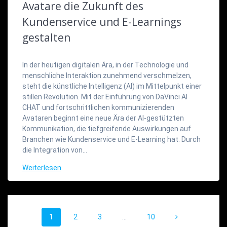
Avatare die Zukunft des
Kundenservice und E-Learnings
gestalten
In der heutigen digitalen Ära, in der Technologie und
menschliche Interaktion zunehmend verschmelzen,
steht die künstliche Intelligenz (AI) im Mittelpunkt einer
stillen Revolution. Mit der Einführung von DaVinci AI
CHAT und fortschrittlichen kommunizierenden
Avataren beginnt eine neue Ära der AI-gestützten
Kommunikation, die tiefgreifende Auswirkungen auf
Branchen wie Kundenservice und E-Learning hat. Durch
die Integration von…
Weiterlesen
Beitragsnavigation
Seite
Seite
Seite
Seite
1
2
3
…
10