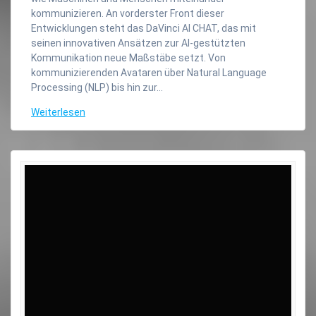
kommunizieren. An vorderster Front dieser
Entwicklungen steht das DaVinci AI CHAT, das mit
seinen innovativen Ansätzen zur AI-gestützten
Kommunikation neue Maßstäbe setzt. Von
kommunizierenden Avataren über Natural Language
Processing (NLP) bis hin zur…
Weiterlesen