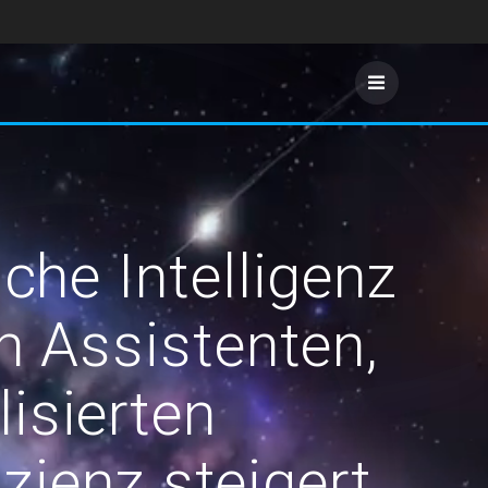
che Intelligenz
n Assistenten,
isierten
ienz steigert