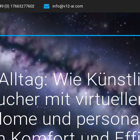
49 (0) 17663277602
info@v12-ai.com
Alltag: Wie Künstli
ucher mit virtuelle
ome und personal
 Komfort und Effiz