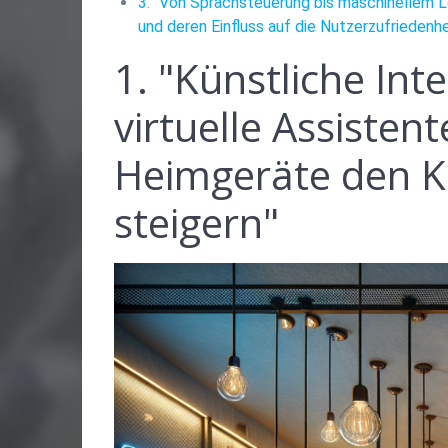
3. "Von Sprachsteuerung bis maschinellem Le
und deren Einfluss auf die Nutzerzufriedenhe
1. "Künstliche Inte
virtuelle Assistent
Heimgeräte den Ko
steigern"