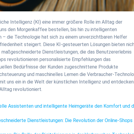
liche Intelligenz (KI) eine immer größere Rolle im Alltag der
 uns den Morgenkaffee bestellen, bis hin zu intelligenten
 – die Technologie hat sich zu einem unverzichtbaren Helfer
ufriedenheit steigert. Diese KI-gesteuerten Lösungen bieten nic
h maßgeschneiderte Dienstleistungen, die das Benutzererlebnis
ops revolutionieren personalisierte Empfehlungen das
viduellen Bedürfnisse der Kunden zugeschnittene Produkte
rachsteuerung und maschinelles Lernen die Verbraucher-Technolo
it uns ein in die Welt der künstlichen Intelligenz und entdecken
ltag revolutioniert.
rtuelle Assistenten und intelligente Heimgeräte den Komfort und d
schneiderte Dienstleistungen: Die Revolution der Online-Shops