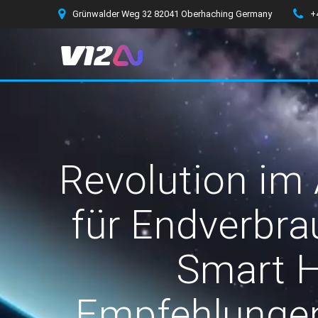
Zum
Grünwalder Weg 32 82041 Oberhaching Germany
+
Inhalt
springen
Revolution im 
für Endverbra
Smart H
Empfehlungen