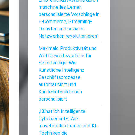
maschinelles Lernen
personalisierte Vorschläge in
E-Commerce, Streaming-
Diensten und sozialen
Netzwerken revolutionieren“
Maximale Produktivität und
Wettbewerbsvorteile für
Selbständige: Wie
Künstliche Intelligenz
Geschäftsprozesse
automatisiert und
Kundeninteraktionen
personalisiert
„Künstlich Intelligente
Cybersecurity: Wie
maschinelles Lernen und KI-
Techniken die