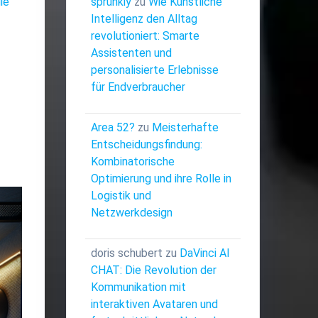
sprunkiy
zu
Wie Künstliche
ie
Intelligenz den Alltag
revolutioniert: Smarte
Assistenten und
personalisierte Erlebnisse
für Endverbraucher
Area 52?
zu
Meisterhafte
Entscheidungsfindung:
Kombinatorische
Optimierung und ihre Rolle in
Logistik und
Netzwerkdesign
doris schubert
zu
DaVinci AI
CHAT: Die Revolution der
Kommunikation mit
interaktiven Avataren und