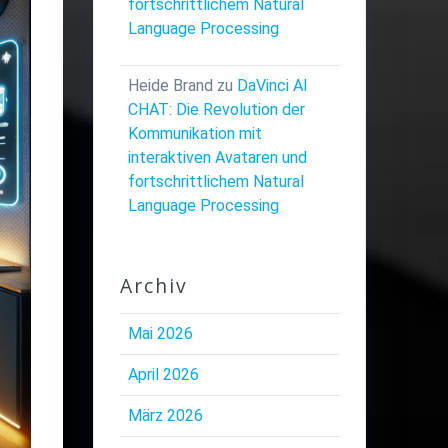
fortschrittlichem Natural
Language Processing
Heide Brand
zu
DaVinci AI
CHAT: Die Revolution der
Kommunikation mit
interaktiven Avataren und
fortschrittlichem Natural
Language Processing
Archiv
Mai 2026
April 2026
März 2026