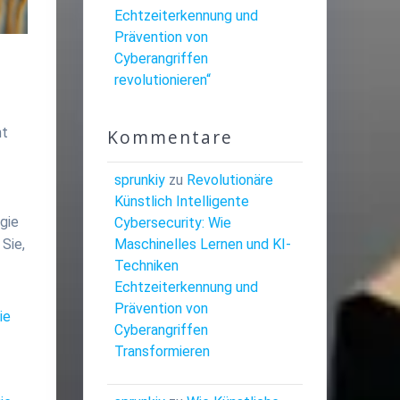
Echtzeiterkennung und
Prävention von
Cyberangriffen
revolutionieren“
ht
Kommentare
sprunkiy
zu
Revolutionäre
Künstlich Intelligente
gie
Cybersecurity: Wie
Maschinelles Lernen und KI-
 Sie,
Techniken
Echtzeiterkennung und
Prävention von
ie
Cyberangriffen
Transformieren