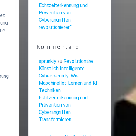
Echtzeiterkennung und
Prävention von
tet
Cyberangriffen
rung
revolutionieren“
eue
Kommentare
sprunkiy
zu
Revolutionäre
Künstlich Intelligente
Cybersecurity: Wie
bung
Maschinelles Lernen und KI-
Techniken
Echtzeiterkennung und
Prävention von
Cyberangriffen
Transformieren