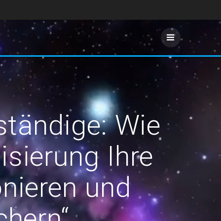
bständige: Wie
sierung Ihre
onieren und
chern“