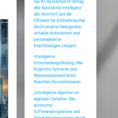
Die KI-Revolution im Alltag:
Wie Künstliche Intelligenz
den Komfort und die
Effizienz für Endverbraucher
durch smarte Heimgeräte,
virtuelle Assistenten und
personalisierte
Empfehlungen steigert
Intelligente
Entscheidungsfindung: Wie
Kognitive Systeme und
Wissensrepräsentation
Branchen Revolutionieren
„Intelligente Agenten im
digitalen Zeitalter: Wie
autonome
Softwareprogramme und
Empfehlungssysteme durch