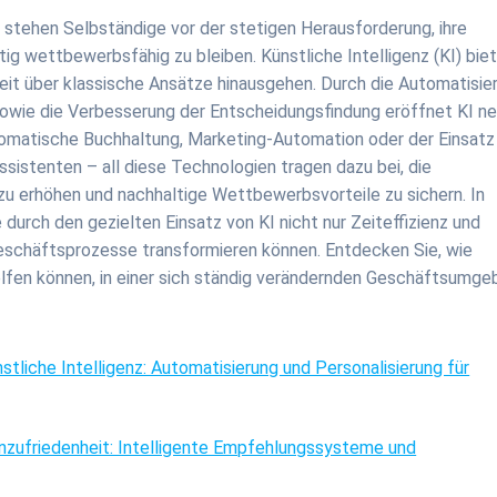
tehen Selbständige vor der stetigen Herausforderung, ihre
ig wettbewerbsfähig zu bleiben. Künstliche Intelligenz (KI) bie
 weit über klassische Ansätze hinausgehen. Durch die Automatisie
sowie die Verbesserung der Entscheidungsfindung eröffnet KI n
omatische Buchhaltung, Marketing-Automation oder der Einsatz
istenten – all diese Technologien tragen dazu bei, die
 zu erhöhen und nachhaltige Wettbewerbsvorteile zu sichern. In
 durch den gezielten Einsatz von KI nicht nur Zeiteffizienz und
Geschäftsprozesse transformieren können. Entdecken Sie, wie
lfen können, in einer sich ständig verändernden Geschäftsumge
stliche Intelligenz: Automatisierung und Personalisierung für
enzufriedenheit: Intelligente Empfehlungssysteme und