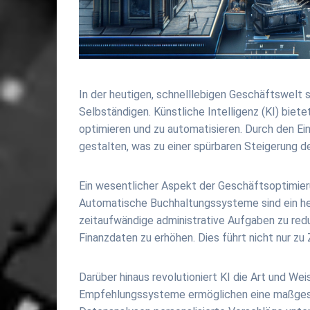
In der heutigen, schnelllebigen Geschäftswelt 
Selbständigen. Künstliche Intelligenz (KI) bie
optimieren und zu automatisieren. Durch den Ein
gestalten, was zu einer spürbaren Steigerung d
Ein wesentlicher Aspekt der Geschäftsoptimierun
Automatische Buchhaltungssysteme sind ein her
zeitaufwändige administrative Aufgaben zu reduz
Finanzdaten zu erhöhen. Dies führt nicht nur zu 
Darüber hinaus revolutioniert KI die Art und Wei
Empfehlungssysteme ermöglichen eine maßgesc