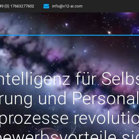
49 (0) 17663277602
info@v12-ai.com
ntelligenz für Sel
rung und Personali
rozesse revoluti
ewerbsvorteile si