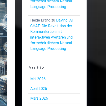
fortschrittlichem Natural
Language Processing
Heide Brand
zu
DaVinci AI
CHAT: Die Revolution der
Kommunikation mit
interaktiven Avataren und
fortschrittlichem Natural
Language Processing
Archiv
Mai 2026
April 2026
März 2026