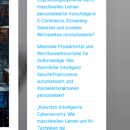
maschinelles Lernen
personalisierte Vorschläge in
E-Commerce, Streaming-
Diensten und sozialen
Netzwerken revolutionieren“
Maximale Produktivität und
Wettbewerbsvorteile für
Selbständige: Wie
Künstliche Intelligenz
Geschäftsprozesse
automatisiert und
Kundeninteraktionen
personalisiert
„Künstlich Intelligente
Cybersecurity: Wie
maschinelles Lernen und KI-
Techniken die