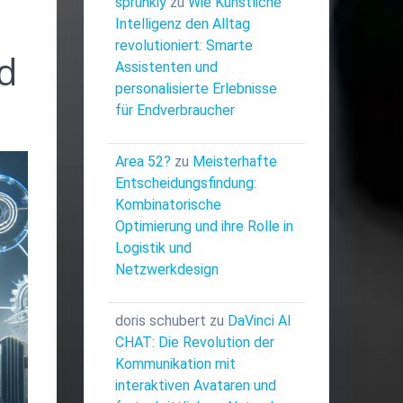
sprunkiy
zu
Wie Künstliche
Intelligenz den Alltag
revolutioniert: Smarte
nd
Assistenten und
personalisierte Erlebnisse
für Endverbraucher
Area 52?
zu
Meisterhafte
Entscheidungsfindung:
Kombinatorische
Optimierung und ihre Rolle in
Logistik und
Netzwerkdesign
doris schubert
zu
DaVinci AI
CHAT: Die Revolution der
Kommunikation mit
interaktiven Avataren und