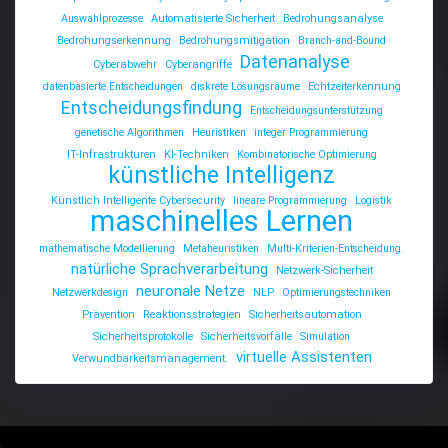
Auswahlprozesse
Automatisierte Sicherheit
Bedrohungsanalyse
Bedrohungserkennung
Bedrohungsmitigation
Branch-and-Bound
Datenanalyse
Cyberabwehr
Cyberangriffe
datenbasierte Entscheidungen
diskrete Lösungsräume
Echtzeiterkennung
Entscheidungsfindung
Entscheidungsunterstützung
genetische Algorithmen
Heuristiken
integer Programmierung
IT-Infrastrukturen
KI-Techniken
Kombinatorische Optimierung
künstliche Intelligenz
Künstlich Intelligente Cybersecurity
lineare Programmierung
Logistik
maschinelles Lernen
mathematische Modellierung
Metaheuristiken
Multi-Kriterien-Entscheidung.
natürliche Sprachverarbeitung
Netzwerk-Sicherheit
neuronale Netze
Netzwerkdesign
NLP
Optimierungstechniken
Prävention
Reaktionsstrategien
Sicherheitsautomation
Sicherheitsprotokolle
Sicherheitsvorfälle
Simulation
virtuelle Assistenten
Verwundbarkeitsmanagement.