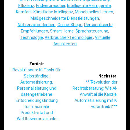
Effizienz
,
Endverbraucher
,
Intelligente Heimgeräte
,
Komfort
,
Künstliche Intelligenz
,
Maschinelles Lernen
,
Maßgeschneiderte Dienstleistungen
,
Nutzerzufriedenheit
,
Online-Shops
,
Personalisierte
Empfehlungen
,
Smart Home
,
Sprachsteuerung
,
Technologie
,
Verbraucher-Technologie.
,
Virtuelle
Assistenten
Beitragsnavigation
Zurück:
Vorheriger
Revolutionäre KI-Tools für
Beitrag:
Selbständige:
Nächster:
Nächster
Automatisierung,
**“Revolution der
Beitrag:
Personalisierung und
Rechtsberatung: Wie Ai-
datengetriebene
Anwalt.ai die Kanzlei
Entscheidungsfindung
Automatisierung mit KI
für maximale
vorantreibt“**
Produktivität und
Wettbewerbsvorteile