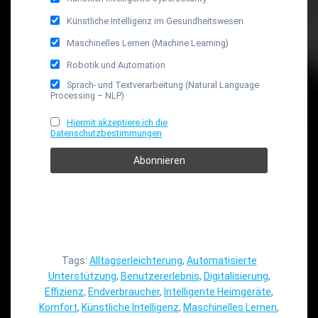
Künstliche Intelligenz im Gesundheitswesen
Maschinelles Lernen (Machine Learning)
Robotik und Automation
Sprach- und Textverarbeitung (Natural Language
Processing – NLP)
Hiermit akzeptiere ich die
Datenschutzbestimmungen
Tags:
Alltagserleichterung
,
Automatisierte
Unterstützung
,
Benutzererlebnis
,
Digitalisierung
,
Effizienz
,
Endverbraucher
,
Intelligente Heimgeräte
,
Komfort
,
Künstliche Intelligenz
,
Maschinelles Lernen
,