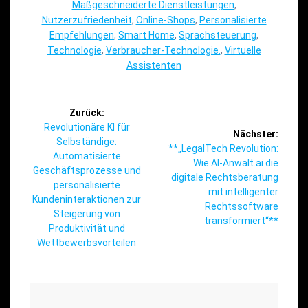
Maßgeschneiderte Dienstleistungen
,
Nutzerzufriedenheit
,
Online-Shops
,
Personalisierte
Empfehlungen
,
Smart Home
,
Sprachsteuerung
,
Technologie
,
Verbraucher-Technologie.
,
Virtuelle
Assistenten
Beitragsnavigation
Zurück:
Vorheriger
Revolutionäre KI für
Nächster:
Beitrag:
Selbständige:
Nächster
**„LegalTech Revolution:
Automatisierte
Beitrag:
Wie AI-Anwalt.ai die
Geschäftsprozesse und
digitale Rechtsberatung
personalisierte
mit intelligenter
Kundeninteraktionen zur
Rechtssoftware
Steigerung von
transformiert“**
Produktivität und
Wettbewerbsvorteilen