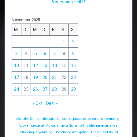
Processing – NLP)
November 2025
M
D
M
D
F
S
S
1
2
3
4
5
6
7
8
9
10
11
12
13
14
15
16
17
18
19
20
21
22
23
24
25
26
27
28
29
30
« Okt.
Dez. »
Adaptive Sicherheitssysteme
Analyseprozesse
Anomalieerkennung
Auswahlprozesse
Automatisierte Sicherheit
Bedrohungsanalyse
Bedrohungserkennung
Bedrohungsmitigation
Branch-and-Bound