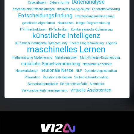
Datenanalyse
Cyberabwehr
Cyberangriffe
datenbasierte Entscheidungen
diskrete Lösungsräume
Echtzeiterkennung
Entscheidungsfindung
Entscheidungsunterstützung
genetische Algorithmen
Heuristiken
integer Programmierung
IT-Infrastrukturen
KI-Techniken
Kombinatorische Optimierung
künstliche Intelligenz
Künstlich Intelligente Cybersecurity
lineare Programmierung
Logistik
maschinelles Lernen
mathematische Modellierung
Metaheuristiken
Multi-Kriterien-Entscheidung.
natürliche Sprachverarbeitung
Netzwerk-Sicherheit
neuronale Netze
Netzwerkdesign
NLP
Optimierungstechniken
Prävention
Reaktionsstrategien
Sicherheitsautomation
Sicherheitsprotokolle
Sicherheitsvorfälle
Simulation
virtuelle Assistenten
Verwundbarkeitsmanagement.