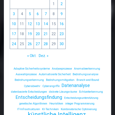
1
2
3
4
5
6
7
8
9
10
11
12
13
14
15
16
17
18
19
20
21
22
23
24
25
26
27
28
29
30
« Okt.
Dez. »
Adaptive Sicherheitssysteme
Analyseprozesse
Anomalieerkennung
Auswahlprozesse
Automatisierte Sicherheit
Bedrohungsanalyse
Bedrohungserkennung
Bedrohungsmitigation
Branch-and-Bound
Datenanalyse
Cyberabwehr
Cyberangriffe
datenbasierte Entscheidungen
diskrete Lösungsräume
Echtzeiterkennung
Entscheidungsfindung
Entscheidungsunterstützung
genetische Algorithmen
Heuristiken
integer Programmierung
IT-Infrastrukturen
KI-Techniken
Kombinatorische Optimierung
künstliche Intelligenz