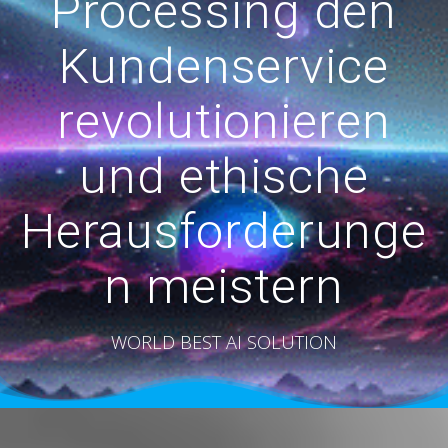
Processing den
Kundenservice
revolutionieren
und ethische
Herausforderunge
n meistern
WORLD BEST AI SOLUTION