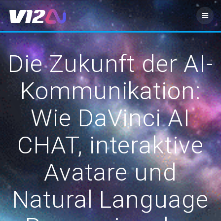
Zum
Inhalt
springen
Die Zukunft der AI-
Kommunikation:
Wie DaVinci AI
CHAT, interaktive
Avatare und
Natural Language