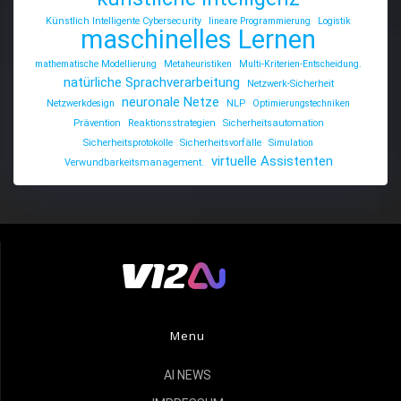
Künstlich Intelligente Cybersecurity
lineare Programmierung
Logistik
maschinelles Lernen
mathematische Modellierung
Metaheuristiken
Multi-Kriterien-Entscheidung.
natürliche Sprachverarbeitung
Netzwerk-Sicherheit
neuronale Netze
Netzwerkdesign
NLP
Optimierungstechniken
Prävention
Reaktionsstrategien
Sicherheitsautomation
Sicherheitsprotokolle
Sicherheitsvorfälle
Simulation
virtuelle Assistenten
Verwundbarkeitsmanagement.
Menu
AI NEWS