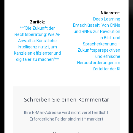
Beitragsnavigation
Nächster:
Nächster
Deep Learning
Zurück:
Beitrag:
Entschlüsselt: Von CNNs
Vorheriger
**“Die Zukunft der
und RNNs zur Revolution
Beitrag:
Rechtsberatung: Wie Ai-
in Bild- und
Anwalt.ai Künstliche
Spracherkennung –
Intelligenz nutzt, um
Zukunftsperspektiven
Kanzleien effizienter und
und ethische
digitaler zu machen“**
Herausforderungen im
Zeitalter der KI
Schreiben Sie einen Kommentar
Ihre E-Mail-Adresse wird nicht veröffentlicht.
Erforderliche Felder sind mit
*
markiert