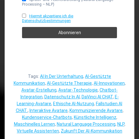
Processing – NLP)
Hiermit akzeptiere ich die
Datenschutzbestimmungen
Tags:
AI In Der Unterhaltung
,
AI-Gestützte
Kommunikation
,
AI-Gestützte Therapie
,
AI-Innovationen
,
Avatar-Erstellung
,
Avatar-Technologie
,
Chatbot-
Integration
,
Datenschutz In AI
,
DaVinci AI CHAT
,
E-
Learning-Avatare
,
Ethische AI-Nutzung
,
Fallstudien AI
CHAT.
,
Interaktive Avatare
,
Kommunizierende Avatare
,
Kundenservice-Chatbots
,
Künstliche Intelligenz
,
Maschinelles Lernen
,
Natural Language Processing
,
NLP
,
Virtuelle Assistenten
,
Zukunft Der AI-Kommunikation