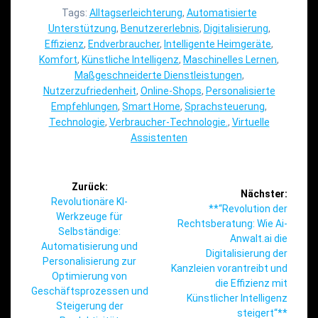
Tags:
Alltagserleichterung
,
Automatisierte
Unterstützung
,
Benutzererlebnis
,
Digitalisierung
,
Effizienz
,
Endverbraucher
,
Intelligente Heimgeräte
,
Komfort
,
Künstliche Intelligenz
,
Maschinelles Lernen
,
Maßgeschneiderte Dienstleistungen
,
Nutzerzufriedenheit
,
Online-Shops
,
Personalisierte
Empfehlungen
,
Smart Home
,
Sprachsteuerung
,
Technologie
,
Verbraucher-Technologie.
,
Virtuelle
Assistenten
Beitragsnavigation
Zurück:
Nächster:
Vorheriger
Revolutionäre KI-
Nächster
**“Revolution der
Beitrag:
Werkzeuge für
Beitrag:
Rechtsberatung: Wie Ai-
Selbständige:
Anwalt.ai die
Automatisierung und
Digitalisierung der
Personalisierung zur
Kanzleien vorantreibt und
Optimierung von
die Effizienz mit
Geschäftsprozessen und
Künstlicher Intelligenz
Steigerung der
steigert“**