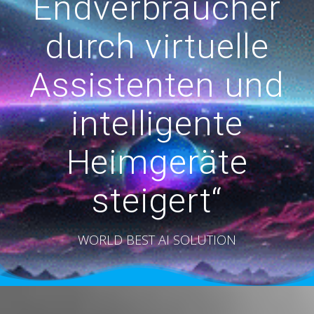
Endverbraucher
durch virtuelle
Assistenten und
intelligente
Heimgeräte
steigert“
WORLD BEST AI SOLUTION