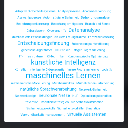
Adaptive Sicherheitssysteme
Analyseprozesse
Anomalieerkennung
Auswahlprozesse
Automatisierte Sicherheit
Bedrohungsanalyse
Bedrohungserkennung
Bedrohungsmitigation
Branch-and-Bound
Datenanalyse
Cyberabwehr
Cyberangriffe
datenbasierte Entscheidungen
diskrete Lösungsräume
Echtzeiterkennung
Entscheidungsfindung
Entscheidungsunterstützung
genetische Algorithmen
Heuristiken
integer Programmierung
IT-Infrastrukturen
KI-Techniken
Kombinatorische Optimierung
künstliche Intelligenz
Künstlich Intelligente Cybersecurity
lineare Programmierung
Logistik
maschinelles Lernen
mathematische Modellierung
Metaheuristiken
Multi-Kriterien-Entscheidung.
natürliche Sprachverarbeitung
Netzwerk-Sicherheit
neuronale Netze
Netzwerkdesign
NLP
Optimierungstechniken
Prävention
Reaktionsstrategien
Sicherheitsautomation
Sicherheitsprotokolle
Sicherheitsvorfälle
Simulation
virtuelle Assistenten
Verwundbarkeitsmanagement.