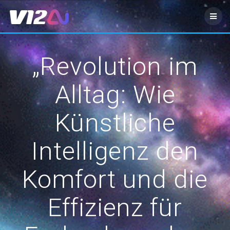
Zum
Inhalt
springen
„Revolution im
Alltag: Wie
Künstliche
Intelligenz den
Komfort und die
Effizienz für