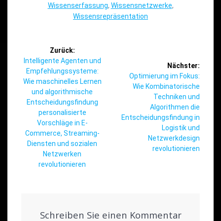
Wissenserfassung
,
Wissensnetzwerke
,
Wissensrepräsentation
Beitragsnavigation
Zurück:
Vorheriger
Intelligente Agenten und
Nächster:
Beitrag:
Empfehlungssysteme:
Nächster
Optimierung im Fokus:
Wie maschinelles Lernen
Beitrag:
Wie Kombinatorische
und algorithmische
Techniken und
Entscheidungsfindung
Algorithmen die
personalisierte
Entscheidungsfindung in
Vorschläge in E-
Logistik und
Commerce, Streaming-
Netzwerkdesign
Diensten und sozialen
revolutionieren
Netzwerken
revolutionieren
Schreiben Sie einen Kommentar