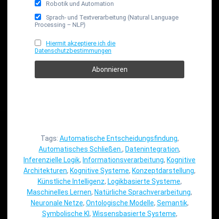
Robotik und Automation
Sprach- und Textverarbeitung (Natural Language
Processing – NLP)
Hiermit akzeptiere ich die
Datenschutzbestimmungen
Tags:
Automatische Entscheidungsfindung
,
Automatisches Schließen.
,
Datenintegration
,
Inferenzielle Logik
,
Informationsverarbeitung
,
Kognitive
Architekturen
,
Kognitive Systeme
,
Konzeptdarstellung
,
Künstliche Intelligenz
,
Logikbasierte Systeme
,
Maschinelles Lernen
,
Natürliche Sprachverarbeitung
,
Neuronale Netze
,
Ontologische Modelle
,
Semantik
,
Symbolische KI
,
Wissensbasierte Systeme
,