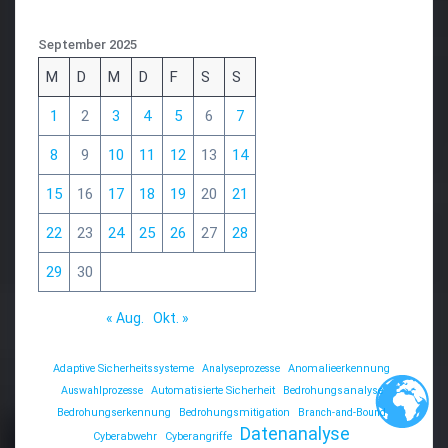
September 2025
M
D
M
D
F
S
S
1
2
3
4
5
6
7
8
9
10
11
12
13
14
15
16
17
18
19
20
21
22
23
24
25
26
27
28
29
30
« Aug.
Okt. »
Adaptive Sicherheitssysteme
Analyseprozesse
Anomalieerkennung
Auswahlprozesse
Automatisierte Sicherheit
Bedrohungsanalyse
Bedrohungserkennung
Bedrohungsmitigation
Branch-and-Bound
Datenanalyse
Cyberabwehr
Cyberangriffe