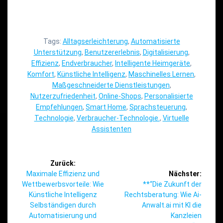
Tags:
Alltagserleichterung
,
Automatisierte
Unterstützung
,
Benutzererlebnis
,
Digitalisierung
,
Effizienz
,
Endverbraucher
,
Intelligente Heimgeräte
,
Komfort
,
Künstliche Intelligenz
,
Maschinelles Lernen
,
Maßgeschneiderte Dienstleistungen
,
Nutzerzufriedenheit
,
Online-Shops
,
Personalisierte
Empfehlungen
,
Smart Home
,
Sprachsteuerung
,
Technologie
,
Verbraucher-Technologie.
,
Virtuelle
Assistenten
Beitragsnavigation
Zurück:
Vorheriger
Maximale Effizienz und
Nächster:
Beitrag:
Nächster
Wettbewerbsvorteile: Wie
**“Die Zukunft der
Beitrag:
Künstliche Intelligenz
Rechtsberatung: Wie Ai-
Selbständigen durch
Anwalt.ai mit KI die
Automatisierung und
Kanzleien