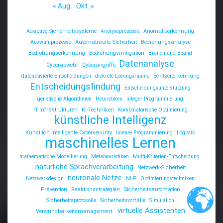
« Aug.
Okt. »
Adaptive Sicherheitssysteme
Analyseprozesse
Anomalieerkennung
Auswahlprozesse
Automatisierte Sicherheit
Bedrohungsanalyse
Bedrohungserkennung
Bedrohungsmitigation
Branch-and-Bound
Datenanalyse
Cyberabwehr
Cyberangriffe
datenbasierte Entscheidungen
diskrete Lösungsräume
Echtzeiterkennung
Entscheidungsfindung
Entscheidungsunterstützung
genetische Algorithmen
Heuristiken
integer Programmierung
IT-Infrastrukturen
KI-Techniken
Kombinatorische Optimierung
künstliche Intelligenz
Künstlich Intelligente Cybersecurity
lineare Programmierung
Logistik
maschinelles Lernen
mathematische Modellierung
Metaheuristiken
Multi-Kriterien-Entscheidung.
natürliche Sprachverarbeitung
Netzwerk-Sicherheit
neuronale Netze
Netzwerkdesign
NLP
Optimierungstechniken
Prävention
Reaktionsstrategien
Sicherheitsautomation
Sicherheitsprotokolle
Sicherheitsvorfälle
Simulation
virtuelle Assistenten
Verwundbarkeitsmanagement.