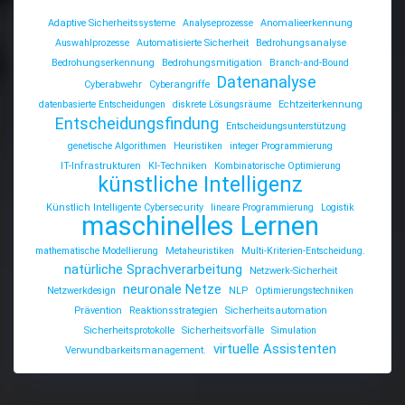
Adaptive Sicherheitssysteme
Analyseprozesse
Anomalieerkennung
Auswahlprozesse
Automatisierte Sicherheit
Bedrohungsanalyse
Bedrohungserkennung
Bedrohungsmitigation
Branch-and-Bound
Datenanalyse
Cyberabwehr
Cyberangriffe
datenbasierte Entscheidungen
diskrete Lösungsräume
Echtzeiterkennung
Entscheidungsfindung
Entscheidungsunterstützung
genetische Algorithmen
Heuristiken
integer Programmierung
IT-Infrastrukturen
KI-Techniken
Kombinatorische Optimierung
künstliche Intelligenz
Künstlich Intelligente Cybersecurity
lineare Programmierung
Logistik
maschinelles Lernen
mathematische Modellierung
Metaheuristiken
Multi-Kriterien-Entscheidung.
natürliche Sprachverarbeitung
Netzwerk-Sicherheit
neuronale Netze
Netzwerkdesign
NLP
Optimierungstechniken
Prävention
Reaktionsstrategien
Sicherheitsautomation
Sicherheitsprotokolle
Sicherheitsvorfälle
Simulation
virtuelle Assistenten
Verwundbarkeitsmanagement.