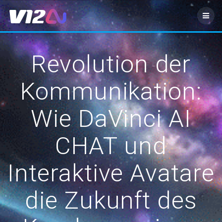
Zum
Inhalt
springen
Revolution der
Kommunikation:
Wie DaVinci AI
CHAT und
Interaktive Avatare
die Zukunft des