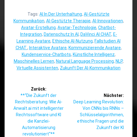
Tags:
AI In Der Unterhaltung
,
AI-Gestützte
Kommunikation
,
AI-Gestützte Therapie
,
AI-Innovationen
,
Avatar-Erstellung
,
Avatar-Technologie
,
Chatbot-
Integration
,
Datenschutz In AI
,
DaVinci AI CHAT
,
E-
Learning-Avatare
,
Ethische AI-Nutzung
,
Fallstudien AI
CHAT.
,
Interaktive Avatare
,
Kommunizierende Avatare
,
Kundenservice-Chatbots
,
Künstliche Intelligenz
,
Maschinelles Lernen
,
Natural Language Processing
,
NLP
,
Virtuelle Assistenten
,
Zukunft Der AI-Kommunikation
Beitragsnavigation
Zurück:
Vorheriger
**“Die Zukunft der
Nächster:
Beitrag:
Nächster
Rechtsberatung: Wie Ai-
Deep Learning Revolution:
Beitrag:
Anwalt.ai mit intelligenter
Von CNNs bis RNNs –
Rechtssoftware und KI
Schlüsselalgorithmen,
die Kanzlei-
ethische Fragen und die
Automatisierung
Zukunft der KI
revolutioniert“**