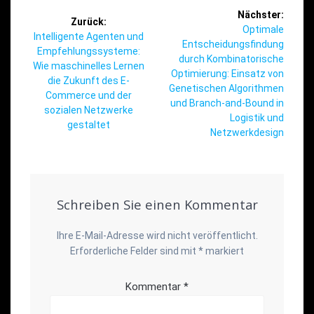
Beitragsnavigation
Nächster:
Zurück:
Nächster
Optimale
Vorheriger
Intelligente Agenten und
Beitrag:
Entscheidungsfindung
Beitrag:
Empfehlungssysteme:
durch Kombinatorische
Wie maschinelles Lernen
Optimierung: Einsatz von
die Zukunft des E-
Genetischen Algorithmen
Commerce und der
und Branch-and-Bound in
sozialen Netzwerke
Logistik und
gestaltet
Netzwerkdesign
Schreiben Sie einen Kommentar
Ihre E-Mail-Adresse wird nicht veröffentlicht.
Erforderliche Felder sind mit
*
markiert
Kommentar
*