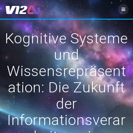
Zum
Inhalt
springen
Kognitive Systeme
und
Wissensrepräsent
ation: Die Zukunft
der
Informationsverar