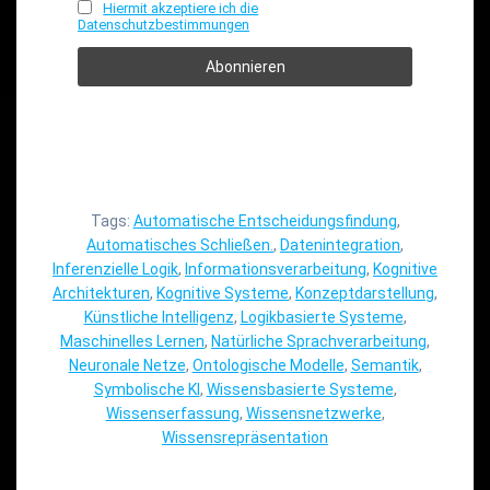
Hiermit akzeptiere ich die
Datenschutzbestimmungen
Tags:
Automatische Entscheidungsfindung
,
Automatisches Schließen.
,
Datenintegration
,
Inferenzielle Logik
,
Informationsverarbeitung
,
Kognitive
Architekturen
,
Kognitive Systeme
,
Konzeptdarstellung
,
Künstliche Intelligenz
,
Logikbasierte Systeme
,
Maschinelles Lernen
,
Natürliche Sprachverarbeitung
,
Neuronale Netze
,
Ontologische Modelle
,
Semantik
,
Symbolische KI
,
Wissensbasierte Systeme
,
Wissenserfassung
,
Wissensnetzwerke
,
Wissensrepräsentation