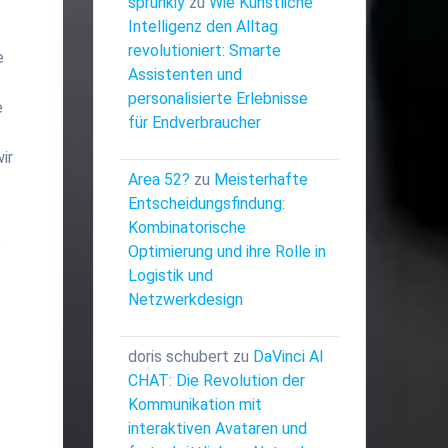
sprunkiy
zu
Wie Künstliche
Intelligenz den Alltag
revolutioniert: Smarte
e
Assistenten und
personalisierte Erlebnisse
e
für Endverbraucher
ir
Area 52?
zu
Meisterhafte
Entscheidungsfindung:
Kombinatorische
*
Optimierung und ihre Rolle in
Logistik und
Netzwerkdesign
doris schubert
zu
DaVinci AI
CHAT: Die Revolution der
Kommunikation mit
interaktiven Avataren und