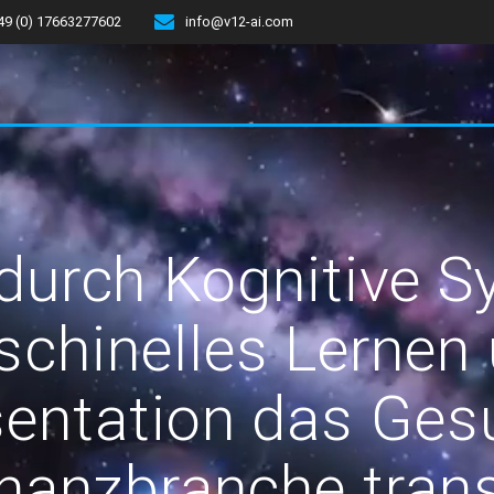
49 (0) 17663277602
info@v12-ai.com
 durch Kognitive S
chinelles Lernen
entation das Ge
inanzbranche tran