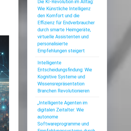
Die KI-Revolution im Alltag:
Wie Künstliche Intelligenz
den Komfort und die
Effizienz für Endverbraucher
durch smarte Heimgeräte,
virtuelle Assistenten und
personalisierte
Empfehlungen steigert
Intelligente
Entscheidungsfindung: Wie
Kognitive Systeme und
Wissensrepräsentation
Branchen Revolutionieren
„Intelligente Agenten im
digitalen Zeitalter: Wie
autonome
Softwareprogramme und
Empfehlungssysteme durch