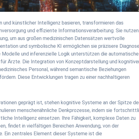
 und künstlicher Intelligenz basieren, transformieren das
ersorgung und effiziente Informationsverarbeitung. Sie nutzen
tung, um aus großen medizinischen Datensätzen wertvolle
entation und symbolische KI ermöglichen sie präzisere Diagnos
 Modelle und inferenzielle Logik unterstützen die automatische
für Ärzte. Die Integration von Konzeptdarstellung und kognitive
t medizinisches Personal, während semantische Beziehungen
ördern. Diese Entwicklungen tragen zu einer nachhaltigeren
vationen geprägt ist, stehen kognitive Systeme an der Spitze de
ulieren menschenähnliche Denkprozesse, indem sie fortschrittl
liche Intelligenz einsetzen. Ihre Fähigkeit, komplexe Daten zu
n, findet in vielfältigen Bereichen Anwendung, von der
e. Ein zentrales Element dieser Systeme ist die