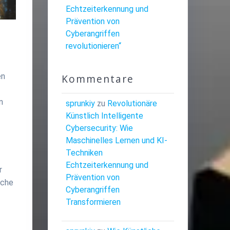
Echtzeiterkennung und
Prävention von
Cyberangriffen
revolutionieren“
en
Kommentare
n
sprunkiy
zu
Revolutionäre
Künstlich Intelligente
Cybersecurity: Wie
Maschinelles Lernen und KI-
Techniken
Echtzeiterkennung und
r
Prävention von
iche
Cyberangriffen
Transformieren