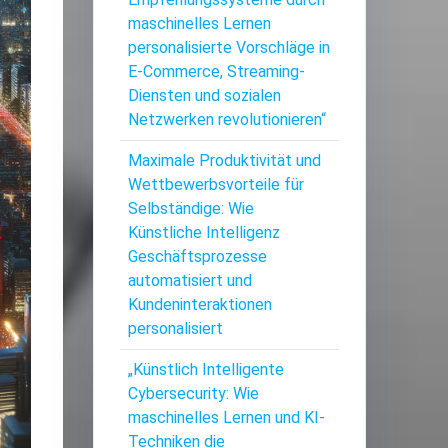
maschinelles Lernen
personalisierte Vorschläge in
E-Commerce, Streaming-
Diensten und sozialen
Netzwerken revolutionieren“
Maximale Produktivität und
Wettbewerbsvorteile für
Selbständige: Wie
Künstliche Intelligenz
Geschäftsprozesse
automatisiert und
Kundeninteraktionen
personalisiert
„Künstlich Intelligente
Cybersecurity: Wie
maschinelles Lernen und KI-
Techniken die