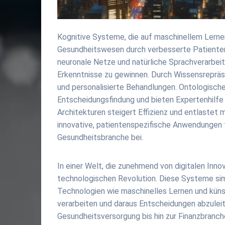
Kognitive Systeme, die auf maschinellem Lernen
Gesundheitswesen durch verbesserte Patientenv
neuronale Netze und natürliche Sprachverarbei
Erkenntnisse zu gewinnen. Durch Wissensrepräs
und personalisierte Behandlungen. Ontologische
Entscheidungsfindung und bieten Expertenhilfe 
Architekturen steigert Effizienz und entlaste
innovative, patientenspezifische Anwendungen f
Gesundheitsbranche bei.
In einer Welt, die zunehmend von digitalen Inno
technologischen Revolution. Diese Systeme sim
Technologien wie maschinelles Lernen und künst
verarbeiten und daraus Entscheidungen abzuleite
Gesundheitsversorgung bis hin zur Finanzbranch