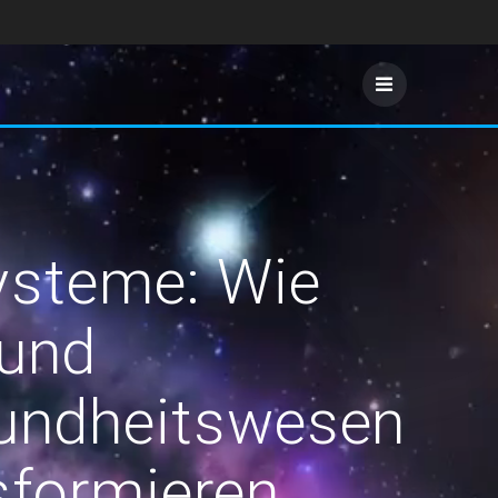
ysteme: Wie
 und
sundheitswesen
sformieren