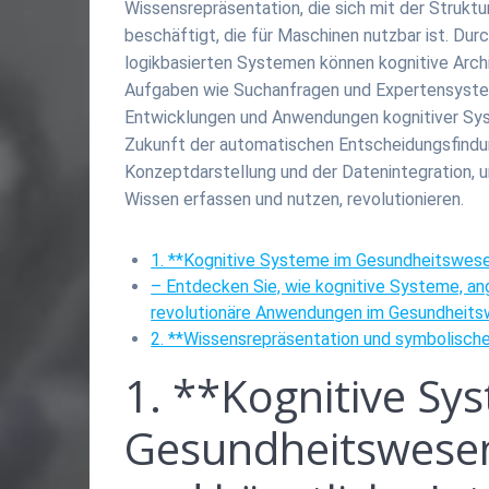
Wissensrepräsentation, die sich mit der Struktu
beschäftigt, die für Maschinen nutzbar ist. Du
logikbasierten Systemen können kognitive Archi
Aufgaben wie Suchanfragen und Expertensystem
Entwicklungen und Anwendungen kognitiver Sys
Zukunft der automatischen Entscheidungsfindung
Konzeptdarstellung und der Datenintegration, u
Wissen erfassen und nutzen, revolutionieren.
1. **Kognitive Systeme im Gesundheitswesen:
– Entdecken Sie, wie kognitive Systeme, ang
revolutionäre Anwendungen im Gesundheitsw
2. **Wissensrepräsentation und symbolische
1. **Kognitive Sy
Gesundheitswesen