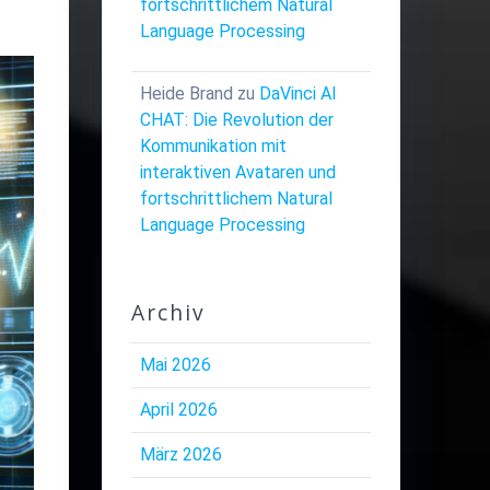
fortschrittlichem Natural
Language Processing
Heide Brand
zu
DaVinci AI
CHAT: Die Revolution der
Kommunikation mit
interaktiven Avataren und
fortschrittlichem Natural
Language Processing
Archiv
Mai 2026
April 2026
März 2026