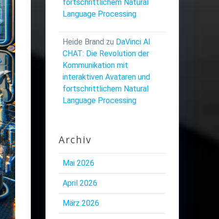
fortschrittlichem Natural
Language Processing
Heide Brand
zu
DaVinci AI
CHAT: Die Revolution der
Kommunikation mit
interaktiven Avataren und
fortschrittlichem Natural
Language Processing
Archiv
Mai 2026
April 2026
März 2026