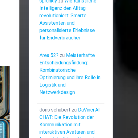
sprunkiy
zu
Wie Künstliche
Intelligenz den Alltag
revolutioniert: Smarte
Assistenten und
personalisierte Erlebnisse
für Endverbraucher
Area 52?
zu
Meisterhafte
Entscheidungsfindung:
Kombinatorische
Optimierung und ihre Rolle in
Logistik und
Netzwerkdesign
doris schubert
zu
DaVinci AI
CHAT: Die Revolution der
Kommunikation mit
interaktiven Avataren und