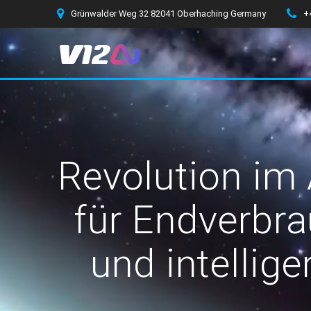
Zum
Grünwalder Weg 32 82041 Oberhaching Germany
+
Inhalt
springen
Revolution im 
für Endverbra
und intellig