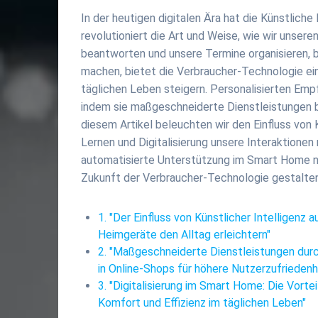
In der heutigen digitalen Ära hat die Künstliche
revolutioniert die Art und Weise, wie wir unsere
beantworten und unsere Termine organisieren, bi
machen, bietet die Verbraucher-Technologie ein
täglichen Leben steigern. Personalisierten Empf
indem sie maßgeschneiderte Dienstleistungen ber
diesem Artikel beleuchten wir den Einfluss von
Lernen und Digitalisierung unsere Interaktione
automatisierte Unterstützung im Smart Home nic
Zukunft der Verbraucher-Technologie gestalten
1. "Der Einfluss von Künstlicher Intelligenz 
Heimgeräte den Alltag erleichtern"
2. "Maßgeschneiderte Dienstleistungen durc
in Online-Shops für höhere Nutzerzufriedenh
3. "Digitalisierung im Smart Home: Die Vort
Komfort und Effizienz im täglichen Leben"