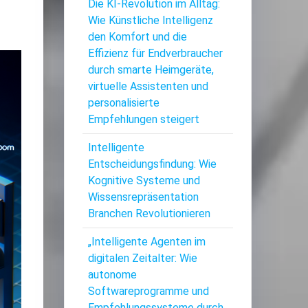
Die KI-Revolution im Alltag:
Wie Künstliche Intelligenz
den Komfort und die
Effizienz für Endverbraucher
durch smarte Heimgeräte,
virtuelle Assistenten und
personalisierte
Empfehlungen steigert
Intelligente
Entscheidungsfindung: Wie
Kognitive Systeme und
Wissensrepräsentation
Branchen Revolutionieren
„Intelligente Agenten im
digitalen Zeitalter: Wie
autonome
Softwareprogramme und
Empfehlungssysteme durch