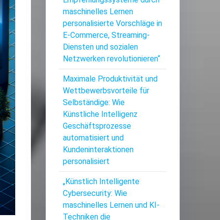
maschinelles Lernen
personalisierte Vorschläge in
E-Commerce, Streaming-
Diensten und sozialen
Netzwerken revolutionieren“
Maximale Produktivität und
Wettbewerbsvorteile für
Selbständige: Wie
Künstliche Intelligenz
Geschäftsprozesse
automatisiert und
Kundeninteraktionen
personalisiert
„Künstlich Intelligente
Cybersecurity: Wie
maschinelles Lernen und KI-
Techniken die