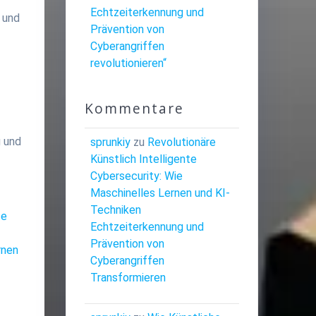
Echtzeiterkennung und
n und
Prävention von
Cyberangriffen
revolutionieren“
Kommentare
g und
sprunkiy
zu
Revolutionäre
Künstlich Intelligente
Cybersecurity: Wie
Maschinelles Lernen und KI-
Techniken
te
Echtzeiterkennung und
Prävention von
rnen
Cyberangriffen
Transformieren