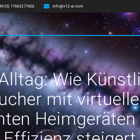
49 (0) 17663277602
info@v12-ai.com
Alltag: Wie Künstli
ucher mit virtuell
enten Heimgeräte
Effizienz steigert