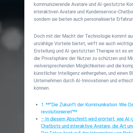
kommunizierende Avatare und AI-gestützte Kom
interaktiven Avatare und Kundenservice-Chatbots
sondern sie bieten auch personalisierte Erfahru
Doch mit der Macht der Technologie kommt au
unzählige Vorteile bietet, wirft sie auch wicht
Erstellung und AI-gestützten Therapie ist es 
die Privatsphäre der Nutzer zu schützen und Mis
vielversprechenden Möglichkeiten und die kom
künstlicher Intelligenz einhergehen, und einen 
Unternehmen durch AI-Innovationen und ethisch
können.
1. **"Die Zukunft der Kommunikation: Wie 
revolutionieren"**
– In diesem Abschnitt wird erörtert, wie A
Chatbots und interaktive Avatare, die Art u