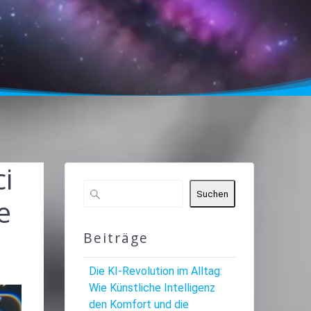
i
Suchen
e
n
Beiträge
Die KI-Revolution im Alltag:
Wie Künstliche Intelligenz
den Komfort und die