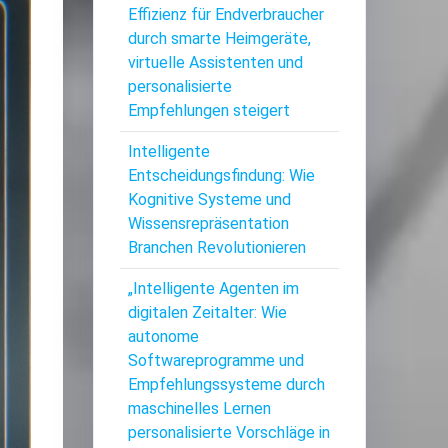
Effizienz für Endverbraucher
durch smarte Heimgeräte,
virtuelle Assistenten und
personalisierte
Empfehlungen steigert
Intelligente
Entscheidungsfindung: Wie
Kognitive Systeme und
Wissensrepräsentation
Branchen Revolutionieren
„Intelligente Agenten im
digitalen Zeitalter: Wie
autonome
Softwareprogramme und
Empfehlungssysteme durch
maschinelles Lernen
personalisierte Vorschläge in