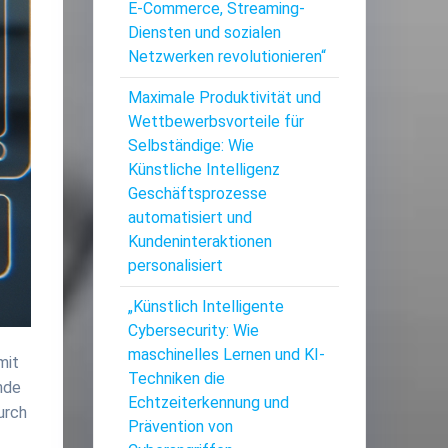
E-Commerce, Streaming-
Diensten und sozialen
Netzwerken revolutionieren“
Maximale Produktivität und
Wettbewerbsvorteile für
Selbständige: Wie
Künstliche Intelligenz
Geschäftsprozesse
automatisiert und
Kundeninteraktionen
personalisiert
„Künstlich Intelligente
Cybersecurity: Wie
maschinelles Lernen und KI-
mit
Techniken die
nde
Echtzeiterkennung und
Durch
Prävention von