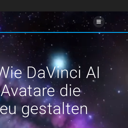
Wie DaVinci AI
Avatare die
eu gestalten