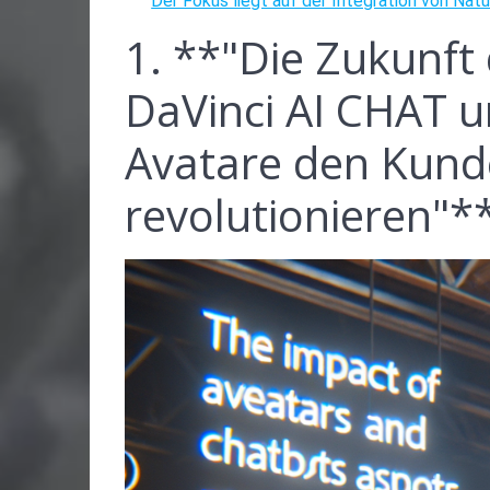
Der Fokus liegt auf der Integration von Na
1. **"Die Zukunf
DaVinci AI CHAT 
Avatare den Kund
revolutionieren"*