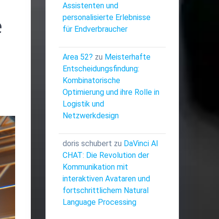
Assistenten und
e
personalisierte Erlebnisse
für Endverbraucher
Area 52?
zu
Meisterhafte
Entscheidungsfindung:
Kombinatorische
Optimierung und ihre Rolle in
Logistik und
Netzwerkdesign
doris schubert
zu
DaVinci AI
CHAT: Die Revolution der
Kommunikation mit
interaktiven Avataren und
fortschrittlichem Natural
Language Processing