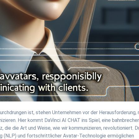
durchdrungen ist, stehen Unternehmen vor der Herausforderung, 
nizieren. Hier kommt DaVinci AI CHAT ins Spiel, eine bahnbreche
z, die die Art und Weise, wie wir kommunizieren, revolutioniert. 
g (NLP) und fortschrittlicher Avatar-Technologie ermöglichen