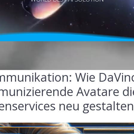
mmunikation: Wie DaVinc
unizierende Avatare di
nservices neu gestalte