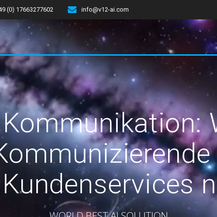
49 (0) 17663277602
info@v12-ai.com
 Kommunikation: 
ommunizierende 
 Kundenservices n
WORLD BEST AI SOLUTION