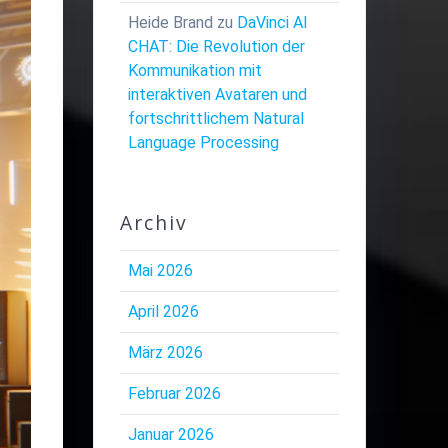
Heide Brand
zu
DaVinci AI
CHAT: Die Revolution der
Kommunikation mit
interaktiven Avataren und
fortschrittlichem Natural
Language Processing
Archiv
Mai 2026
April 2026
März 2026
Februar 2026
Januar 2026