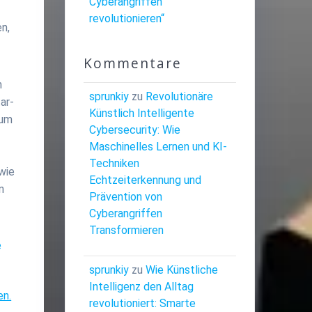
Cyberangriffen
revolutionieren“
en,
Kommentare
n
sprunkiy
zu
Revolutionäre
ar-
Künstlich Intelligente
 um
Cybersecurity: Wie
Maschinelles Lernen und KI-
Techniken
 wie
Echtzeiterkennung und
n
Prävention von
Cyberangriffen
Transformieren
e
sprunkiy
zu
Wie Künstliche
Intelligenz den Alltag
en.
revolutioniert: Smarte