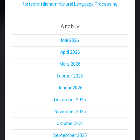
fortschrittlichem Natural Language Processing
Archiv
Mai 2026
April 2026
März 2026
Februar 2026
Januar 2026
Dezember 2025
November 2025
Oktober 2025
September 2025