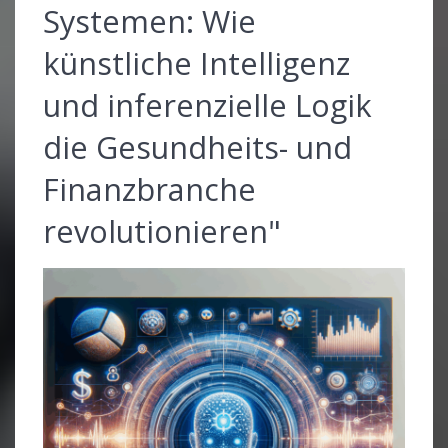
Systemen: Wie
künstliche Intelligenz
und inferenzielle Logik
die Gesundheits- und
Finanzbranche
revolutionieren"