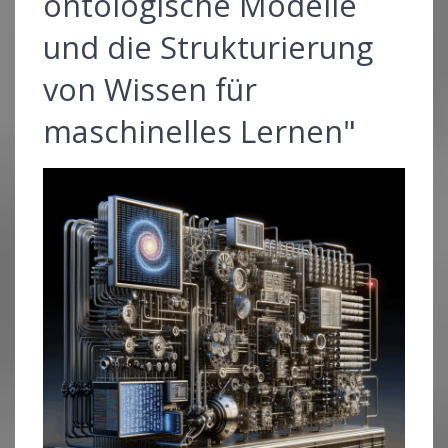
ontologische Modelle
und die Strukturierung
von Wissen für
maschinelles Lernen"