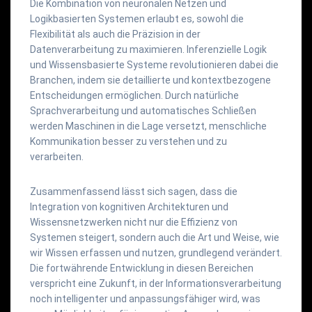
Die Kombination von neuronalen Netzen und
Logikbasierten Systemen erlaubt es, sowohl die
Flexibilität als auch die Präzision in der
Datenverarbeitung zu maximieren. Inferenzielle Logik
und Wissensbasierte Systeme revolutionieren dabei die
Branchen, indem sie detaillierte und kontextbezogene
Entscheidungen ermöglichen. Durch natürliche
Sprachverarbeitung und automatisches Schließen
werden Maschinen in die Lage versetzt, menschliche
Kommunikation besser zu verstehen und zu
verarbeiten.
Zusammenfassend lässt sich sagen, dass die
Integration von kognitiven Architekturen und
Wissensnetzwerken nicht nur die Effizienz von
Systemen steigert, sondern auch die Art und Weise, wie
wir Wissen erfassen und nutzen, grundlegend verändert.
Die fortwährende Entwicklung in diesen Bereichen
verspricht eine Zukunft, in der Informationsverarbeitung
noch intelligenter und anpassungsfähiger wird, was