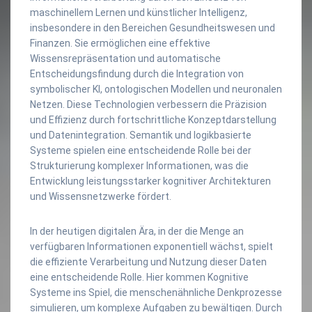
maschinellem Lernen und künstlicher Intelligenz,
insbesondere in den Bereichen Gesundheitswesen und
Finanzen. Sie ermöglichen eine effektive
Wissensrepräsentation und automatische
Entscheidungsfindung durch die Integration von
symbolischer KI, ontologischen Modellen und neuronalen
Netzen. Diese Technologien verbessern die Präzision
und Effizienz durch fortschrittliche Konzeptdarstellung
und Datenintegration. Semantik und logikbasierte
Systeme spielen eine entscheidende Rolle bei der
Strukturierung komplexer Informationen, was die
Entwicklung leistungsstarker kognitiver Architekturen
und Wissensnetzwerke fördert.
In der heutigen digitalen Ära, in der die Menge an
verfügbaren Informationen exponentiell wächst, spielt
die effiziente Verarbeitung und Nutzung dieser Daten
eine entscheidende Rolle. Hier kommen Kognitive
Systeme ins Spiel, die menschenähnliche Denkprozesse
simulieren, um komplexe Aufgaben zu bewältigen. Durch