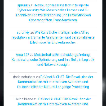
sprunkiy
zu
Revolutionäre Künstlich Intelligente
Cybersecurity: Wie Maschinelles Lernen und KI-
Techniken Echtzeiterkennung und Prävention von
Cyberangriffen Transformieren
sprunkiy
zu
Wie Künstliche Intelligenz den Alltag
revolutioniert: Smarte Assistenten und personalisierte
Erlebnisse für Endverbraucher
Area 52?
zu
Meisterhafte Entscheidungsfindung:
Kombinatorische Optimierung und ihre Rolle in Logistik
und Netzwerkdesign
doris schubert
zu
DaVinci AI CHAT: Die Revolution der
Kommunikation mit interaktiven Avataren und
fortschrittlichem Natural Language Processing
Heide Brand
zu
DaVinci AI CHAT: Die Revolution der
Kommunikation mit interaktiven Avataren und