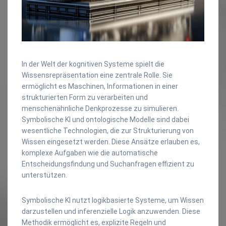
In der Welt der kognitiven Systeme spielt die
Wissensrepräsentation eine zentrale Rolle. Sie
ermöglicht es Maschinen, Informationen in einer
strukturierten Form zu verarbeiten und
menschenähnliche Denkprozesse zu simulieren.
Symbolische KI und ontologische Modelle sind dabei
wesentliche Technologien, die zur Strukturierung von
Wissen eingesetzt werden. Diese Ansätze erlauben es,
komplexe Aufgaben wie die automatische
Entscheidungsfindung und Suchanfragen effizient zu
unterstützen.
Symbolische KI nutzt logikbasierte Systeme, um Wissen
darzustellen und inferenzielle Logik anzuwenden. Diese
Methodik ermöglicht es, explizite Regeln und