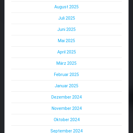
August 2025
Juli 2025
Juni 2025
Mai 2025
April 2025
März 2025
Februar 2025
Januar 2025
Dezember 2024
November 2024
Oktober 2024
September 2024