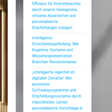
Effizienz für Endverbraucher
durch smarte Heimgeräte,
virtuelle Assistenten und
personalisierte
Empfehlungen steigert
Intelligente
Entscheidungsfindung: Wie
Kognitive Systeme und
Wissensrepräsentation
Branchen Revolutionieren
„Intelligente Agenten im
digitalen Zeitalter: Wie
autonome
Softwareprogramme und
Empfehlungssysteme durch
maschinelles Lernen
personalisierte Vorschläge in