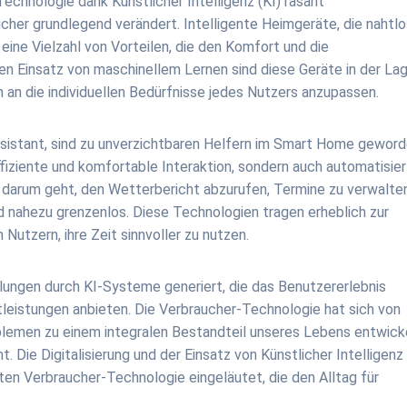
Technologie dank Künstlicher Intelligenz (KI) rasant
cher grundlegend verändert. Intelligente Heimgeräte, die nahtlo
 eine Vielzahl von Vorteilen, die den Komfort und die
en Einsatz von maschinellem Lernen sind diese Geräte in der Lag
 an die individuellen Bedürfnisse jedes Nutzers anzupassen.
ssistant, sind zu unverzichtbaren Helfern im Smart Home geword
ffiziente und komfortable Interaktion, sondern auch automatisie
s darum geht, den Wetterbericht abzurufen, Termine zu verwalte
d nahezu grenzenlos. Diese Technologien tragen erheblich zur
Nutzern, ihre Zeit sinnvoller zu nutzen.
lungen durch KI-Systeme generiert, die das Benutzererlebnis
leistungen anbieten. Die Verbraucher-Technologie hat sich von
lemen zu einem integralen Bestandteil unseres Lebens entwicke
t. Die Digitalisierung und der Einsatz von Künstlicher Intelligenz
en Verbraucher-Technologie eingeläutet, die den Alltag für