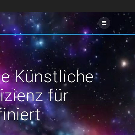
ie Künstliche
izienz für
iniert