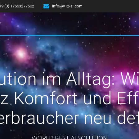
49 (0) 17663277602
info@v12-ai.com
ution im Alltag: W
nz Komfort und Eff
rbraucher neu def
WORLD BEST AI SOLUTION