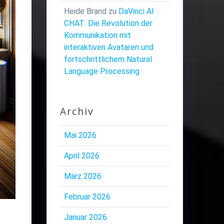
Heide Brand
zu
DaVinci AI
CHAT: Die Revolution der
Kommunikation mit
interaktiven Avataren und
fortschrittlichem Natural
Language Processing
Archiv
Mai 2026
April 2026
März 2026
Februar 2026
Januar 2026