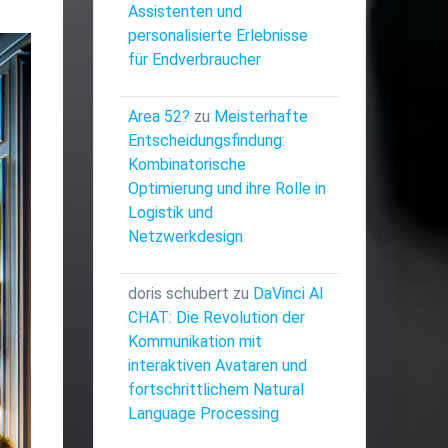
Assistenten und
personalisierte Erlebnisse
für Endverbraucher
Area 52?
zu
Meisterhafte
Entscheidungsfindung:
Kombinatorische
Optimierung und ihre Rolle in
Logistik und
Netzwerkdesign
doris schubert
zu
DaVinci AI
CHAT: Die Revolution der
Kommunikation mit
interaktiven Avataren und
fortschrittlichem Natural
Language Processing