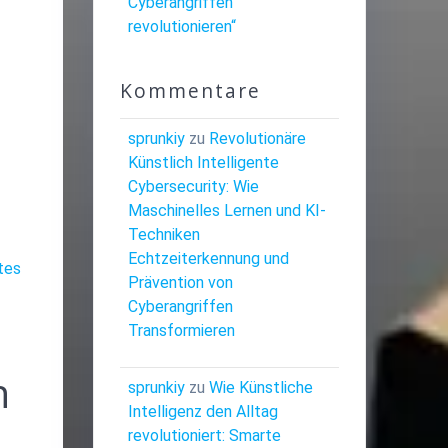
Cyberangriffen
revolutionieren“
Kommentare
sprunkiy
zu
Revolutionäre
Künstlich Intelligente
Cybersecurity: Wie
Maschinelles Lernen und KI-
Techniken
Echtzeiterkennung und
tes
Prävention von
Cyberangriffen
Transformieren
n
sprunkiy
zu
Wie Künstliche
Intelligenz den Alltag
revolutioniert: Smarte