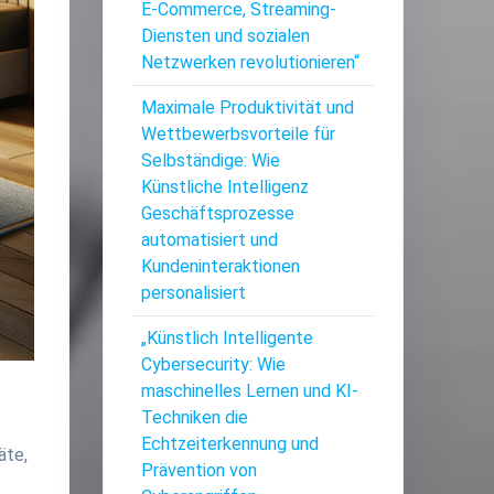
E-Commerce, Streaming-
Diensten und sozialen
Netzwerken revolutionieren“
Maximale Produktivität und
Wettbewerbsvorteile für
Selbständige: Wie
Künstliche Intelligenz
Geschäftsprozesse
automatisiert und
Kundeninteraktionen
personalisiert
„Künstlich Intelligente
Cybersecurity: Wie
maschinelles Lernen und KI-
Techniken die
Echtzeiterkennung und
äte,
Prävention von