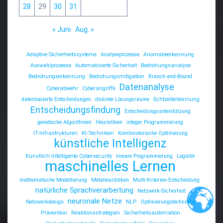
28
29
30
31
« Juni
Aug. »
Adaptive Sicherheitssysteme
Analyseprozesse
Anomalieerkennung
Auswahlprozesse
Automatisierte Sicherheit
Bedrohungsanalyse
Bedrohungserkennung
Bedrohungsmitigation
Branch-and-Bound
Datenanalyse
Cyberabwehr
Cyberangriffe
datenbasierte Entscheidungen
diskrete Lösungsräume
Echtzeiterkennung
Entscheidungsfindung
Entscheidungsunterstützung
genetische Algorithmen
Heuristiken
integer Programmierung
IT-Infrastrukturen
KI-Techniken
Kombinatorische Optimierung
künstliche Intelligenz
Künstlich Intelligente Cybersecurity
lineare Programmierung
Logistik
maschinelles Lernen
mathematische Modellierung
Metaheuristiken
Multi-Kriterien-Entscheidung.
natürliche Sprachverarbeitung
Netzwerk-Sicherheit
neuronale Netze
Netzwerkdesign
NLP
Optimierungstechniken
Prävention
Reaktionsstrategien
Sicherheitsautomation