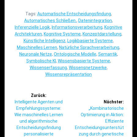
Tags:
Automatische Entscheidungsfindung
,
Automatisches Schließen.
,
Datenintegration
,
Inferenzielle Logik
,
Informationsverarbeitung
,
Kognitive
Architekturen
,
Kognitive Systeme
,
Konzeptdarstellung
,
Künstliche Intelligenz
,
Logikbasierte Systeme
,
Maschinelles Lernen
,
Natürliche Sprachverarbeitung
,
Neuronale Netze
,
Ontologische Modelle
,
Semantik
,
Symbolische KI
,
Wissensbasierte Systeme
,
Wissenserfassung
,
Wissensnetzwerke
,
Wissensrepräsentation
Beitragsnavigation
Zurück:
Vorheriger
Intelligente Agenten und
Nächster:
Beitrag:
Nächster
Empfehlungssysteme:
„Kombinatorische
Beitrag:
Wie maschinelles Lernen
Optimierung in Aktion:
und algorithmische
Effiziente
Entscheidungsfindung
Entscheidungsunterstüt
personalisierte
zung durch genetische