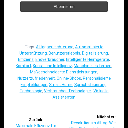
Tags:
Alltagserleichterung
,
Automatisierte
Unterstützung
,
Benutzererlebnis
,
Digitalisierung
,
Effizienz
,
Endverbraucher
,
Intelligente Heimgeräte
,
Komfort
,
Künstliche Intelligenz
,
Maschinelles Lernen
,
Maßgeschneiderte Dienstleistungen
,
Nutzerzufriedenheit
,
Online-Shops
,
Personalisierte
Empfehlungen
,
Smart Home
,
Sprachsteuerung
,
Technologie
,
Verbraucher-Technologie.
,
Virtuelle
Assistenten
Beitragsnavigation
Nächster:
Zurück:
Nächster
Revolution im Alltag: Wie
Vorheriger
Maximale Effizienz für