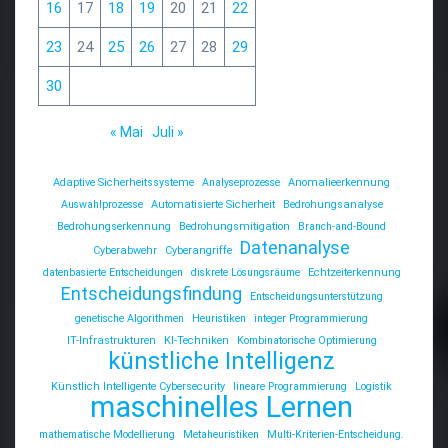
16
17
18
19
20
21
22
23
24
25
26
27
28
29
30
« Mai
Juli »
Adaptive Sicherheitssysteme
Analyseprozesse
Anomalieerkennung
Auswahlprozesse
Automatisierte Sicherheit
Bedrohungsanalyse
Bedrohungserkennung
Bedrohungsmitigation
Branch-and-Bound
Datenanalyse
Cyberabwehr
Cyberangriffe
datenbasierte Entscheidungen
diskrete Lösungsräume
Echtzeiterkennung
Entscheidungsfindung
Entscheidungsunterstützung
genetische Algorithmen
Heuristiken
integer Programmierung
IT-Infrastrukturen
KI-Techniken
Kombinatorische Optimierung
künstliche Intelligenz
Künstlich Intelligente Cybersecurity
lineare Programmierung
Logistik
maschinelles Lernen
mathematische Modellierung
Metaheuristiken
Multi-Kriterien-Entscheidung.