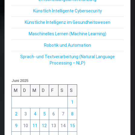
Künstlich Intelligente Cybersecurity
Künstliche Intelligenz im Gesundheitswesen
Maschinelles Lernen (Machine Learning)
Robotik und Automation
Sprach- und Textverarbeitung (Natural Language
Processing – NLP)
Juni 2025
M
D
M
D
F
S
S
1
2
3
4
5
6
7
8
9
10
11
12
13
14
15