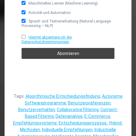
Maschinelles Lernen (Machine Learning)
Robotik und Automation
Sprach- und Textverarbeitung (Natural Language
Processing – NLP)
Hiermit akzeptiere ich die
Datenschutzbestimmungen
Tags:
Algorithmische Entscheidungsfindung
,
Autonome
Softwareprogramme
,
Benutzerpräferenzen
,
Benutzerverhalten
,
Collaborative Filtering
,
Content-
Based Filtering
,
Datenanalyse
,
E-Commerce
,
Empfehlungssysteme
,
Entscheidungsprozesse.
,
Hybrid-
Methoden
,
Individuelle Empfehlungen
,
Industrielle