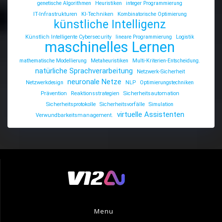
genetische Algorithmen
Heuristiken
integer Programmierung
IT-Infrastrukturen
KI-Techniken
Kombinatorische Optimierung
künstliche Intelligenz
Künstlich Intelligente Cybersecurity
lineare Programmierung
Logistik
maschinelles Lernen
mathematische Modellierung
Metaheuristiken
Multi-Kriterien-Entscheidung.
natürliche Sprachverarbeitung
Netzwerk-Sicherheit
neuronale Netze
Netzwerkdesign
NLP
Optimierungstechniken
Prävention
Reaktionsstrategien
Sicherheitsautomation
Sicherheitsprotokolle
Sicherheitsvorfälle
Simulation
virtuelle Assistenten
Verwundbarkeitsmanagement.
Menu