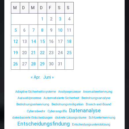
M
D
M
D
F
S
S
1
2
3
4
5
6
7
8
9
10
11
12
13
14
15
16
17
18
19
20
21
22
23
24
25
26
27
28
29
30
31
« Apr.
Juni »
Adaptive Sicherheitssysteme
Analyseprozesse
Anomalieerkennung
Auswahlprozesse
Automatisierte Sicherheit
Bedrohungsanalyse
Bedrohungserkennung
Bedrohungsmitigation
Branch-and-Bound
Datenanalyse
Cyberabwehr
Cyberangriffe
datenbasierte Entscheidungen
diskrete Lösungsräume
Echtzeiterkennung
Entscheidungsfindung
Entscheidungsunterstützung