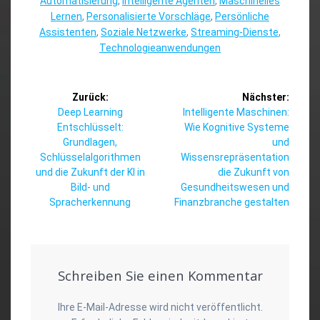
Automatisierung
,
Intelligente Agenten
,
Maschinelles
Lernen
,
Personalisierte Vorschläge
,
Persönliche
Assistenten
,
Soziale Netzwerke
,
Streaming-Dienste
,
Technologieanwendungen
Beitragsnavigation
Zurück:
Nächster:
Vorheriger
Nächster
Deep Learning
Intelligente Maschinen:
Beitrag:
Beitrag:
Entschlüsselt:
Wie Kognitive Systeme
Grundlagen,
und
Schlüsselalgorithmen
Wissensrepräsentation
und die Zukunft der KI in
die Zukunft von
Bild- und
Gesundheitswesen und
Spracherkennung
Finanzbranche gestalten
Schreiben Sie einen Kommentar
Ihre E-Mail-Adresse wird nicht veröffentlicht.