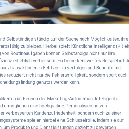
ind Selbständige ständig auf der Suche nach Möglichkeiten, ihre
fähig zu bleiben. Hierbei spielt Künstliche Intelligenz (KI) ei
g von Routineaufgaben können Selbständige nicht nur ihre
fizienz erheblich verbessern. Ein bemerkenswertes Beispiel ist d
inanztransaktionen in Echtzeit zu verfolgen und Berichte mit
es reduziert nicht nur die Fehleranfälligkeit, sondern spart auch
tscheidungsfindung genutzt werden kann.
hkeiten im Bereich der Marketing-Automation. Intelligente
nd ermöglichen eine hochgradige Personalisierung von
ner verbesserten Kundenzufriedenheit, sondern auch zu einer
ngssysteme spielen hierbei eine Schlüsselrolle, indem sie auf
, um Produkte und Dienstleistungen gezielt zu bewerben.