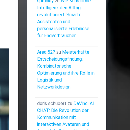
sprunkiy
zu
Wie Künstliche
Intelligenz den Alltag
revolutioniert: Smarte
Assistenten und
personalisierte Erlebnisse
für Endverbraucher
Area 52?
zu
Meisterhafte
Entscheidungsfindung:
Kombinatorische
Optimierung und ihre Rolle in
Logistik und
Netzwerkdesign
doris schubert
zu
DaVinci AI
CHAT: Die Revolution der
Kommunikation mit
interaktiven Avataren und