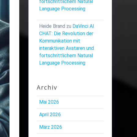
fortschrittlichem Natural
Language Processing
Heide Brand
zu
DaVinci AI
CHAT: Die Revolution der
Kommunikation mit
interaktiven Avataren und
fortschrittlichem Natural
Language Processing
Archiv
Mai 2026
April 2026
März 2026