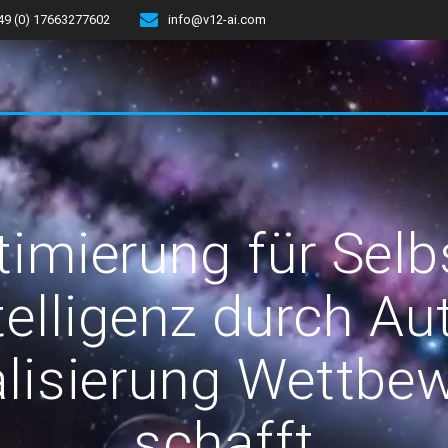
49 (0) 17663277602
info@v12-ai.com
imierung für Selb
telligenz durch A
lisierung Wettbew
schafft