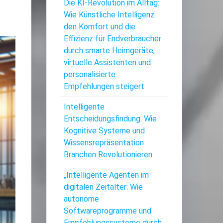
Die KI-Revolution im Alltag:
Wie Künstliche Intelligenz
den Komfort und die
Effizienz für Endverbraucher
durch smarte Heimgeräte,
virtuelle Assistenten und
personalisierte
Empfehlungen steigert
Intelligente
Entscheidungsfindung: Wie
Kognitive Systeme und
Wissensrepräsentation
Branchen Revolutionieren
„Intelligente Agenten im
digitalen Zeitalter: Wie
autonome
Softwareprogramme und
Empfehlungssysteme durch