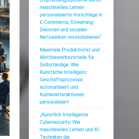
maschinelles Lernen
personalisierte Vorschläge in
E-Commerce, Streaming-
Diensten und sozialen
Netzwerken revolutionieren“
Maximale Produktivität und
Wettbewerbsvorteile für
Selbständige: Wie
Künstliche Intelligenz
Geschäftsprozesse
automatisiert und
Kundeninteraktionen
personalisiert
„Künstlich Intelligente
Cybersecurity: Wie
maschinelles Lernen und KI-
Techniken die