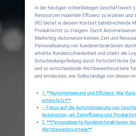
In der heutigen schnelllebigen Geschäftswelt 
Ressourcen maximale Effizienz zu erzielen und 
(KI) bietet in diesem Kontext bahnbrechende M
Produktivität zu steigern. Durch Automatisier
Marketing-Automation können Zeit und Ressourc
Personalisierung von Kundeninteraktionen durc
erhöhte Kundenzufriedenheit und stärkt die Loya
Entscheidungsfindung durch fortschrittliche Da
und so entscheidende Wettbewerbsvorteile für 
und entdecken, wie Selbständige von diesen rev
1. **Automatisierung und Effizienz: Wie Kün
unterstützt**
– Fokus auf die Automatisierung von Gesch
Automation, um Zeiteffizienz und Produktivit
2. **Personalisierte Kundeninteraktionen du
Wettbewerbsvorteile**