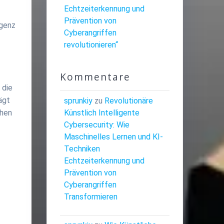
Echtzeiterkennung und
Prävention von
igenz
Cyberangriffen
revolutionieren“
Kommentare
 die
ägt
sprunkiy
zu
Revolutionäre
Künstlich Intelligente
chen
Cybersecurity: Wie
Maschinelles Lernen und KI-
Techniken
Echtzeiterkennung und
Prävention von
Cyberangriffen
Transformieren