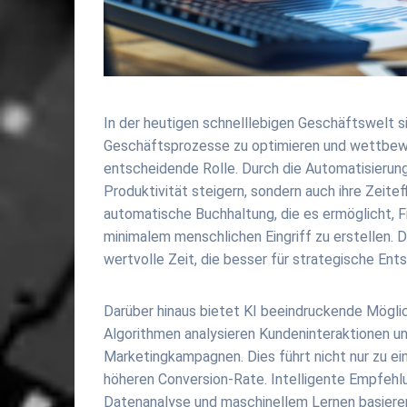
In der heutigen schnelllebigen Geschäftswelt s
Geschäftsprozesse zu optimieren und wettbewerbs
entscheidende Rolle. Durch die Automatisierun
Produktivität steigern, sondern auch ihre Zeitef
automatische Buchhaltung, die es ermöglicht, F
minimalem menschlichen Eingriff zu erstellen. Di
wertvolle Zeit, die besser für strategische En
Darüber hinaus bietet KI beeindruckende Möglic
Algorithmen analysieren Kundeninteraktionen u
Marketingkampagnen. Dies führt nicht nur zu ei
höheren Conversion-Rate. Intelligente Empfehlu
Datenanalyse und maschinellem Lernen basieren