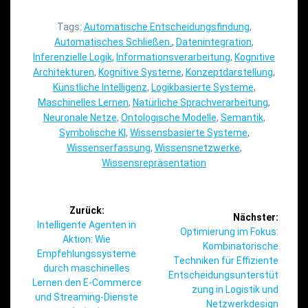
Tags:
Automatische Entscheidungsfindung
,
Automatisches Schließen.
,
Datenintegration
,
Inferenzielle Logik
,
Informationsverarbeitung
,
Kognitive
Architekturen
,
Kognitive Systeme
,
Konzeptdarstellung
,
Künstliche Intelligenz
,
Logikbasierte Systeme
,
Maschinelles Lernen
,
Natürliche Sprachverarbeitung
,
Neuronale Netze
,
Ontologische Modelle
,
Semantik
,
Symbolische KI
,
Wissensbasierte Systeme
,
Wissenserfassung
,
Wissensnetzwerke
,
Wissensrepräsentation
Beitragsnavigation
Zurück:
Nächster:
Vorheriger
Intelligente Agenten in
Nächster
Optimierung im Fokus:
Beitrag:
Aktion: Wie
Beitrag:
Kombinatorische
Empfehlungssysteme
Techniken für Effiziente
durch maschinelles
Entscheidungsunterstüt
Lernen den E-Commerce
zung in Logistik und
und Streaming-Dienste
Netzwerkdesign