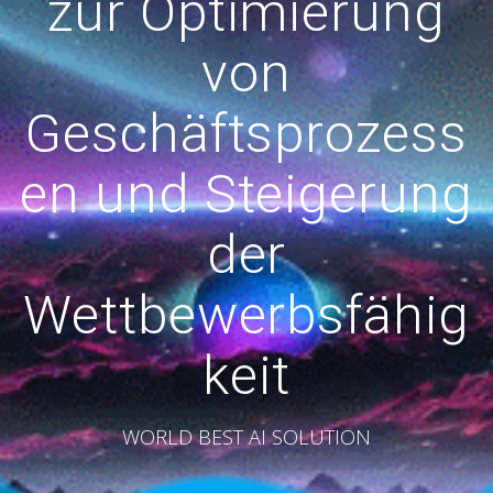
zur Optimierung
von
Geschäftsprozess
en und Steigerung
der
Wettbewerbsfähig
keit
WORLD BEST AI SOLUTION