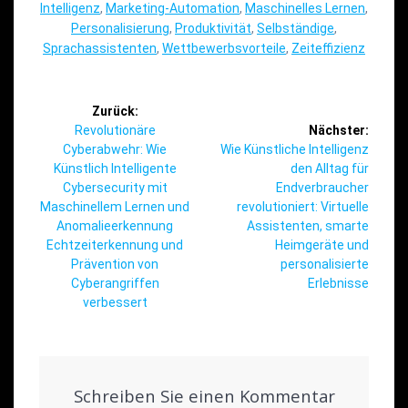
Intelligenz
,
Marketing-Automation
,
Maschinelles Lernen
,
Personalisierung
,
Produktivität
,
Selbständige
,
Sprachassistenten
,
Wettbewerbsvorteile
,
Zeiteffizienz
Beitragsnavigation
Zurück:
Vorheriger
Revolutionäre
Nächster:
Beitrag:
Nächster
Cyberabwehr: Wie
Wie Künstliche Intelligenz
Beitrag:
Künstlich Intelligente
den Alltag für
Cybersecurity mit
Endverbraucher
Maschinellem Lernen und
revolutioniert: Virtuelle
Anomalieerkennung
Assistenten, smarte
Echtzeiterkennung und
Heimgeräte und
Prävention von
personalisierte
Cyberangriffen
Erlebnisse
verbessert
Schreiben Sie einen Kommentar