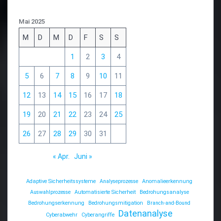
Mai 2025
M
D
M
D
F
S
S
1
2
3
4
5
6
7
8
9
10
11
12
13
14
15
16
17
18
19
20
21
22
23
24
25
26
27
28
29
30
31
« Apr.
Juni »
Adaptive Sicherheitssysteme
Analyseprozesse
Anomalieerkennung
Auswahlprozesse
Automatisierte Sicherheit
Bedrohungsanalyse
Bedrohungserkennung
Bedrohungsmitigation
Branch-and-Bound
Datenanalyse
Cyberabwehr
Cyberangriffe