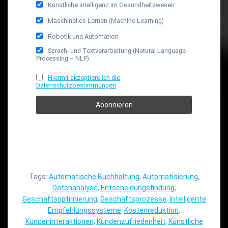
Künstliche Intelligenz im Gesundheitswesen
Maschinelles Lernen (Machine Learning)
Robotik und Automation
Sprach- und Textverarbeitung (Natural Language
Processing – NLP)
Hiermit akzeptiere ich die
Datenschutzbestimmungen
Tags:
Automatische Buchhaltung
,
Automatisierung
,
Datenanalyse
,
Entscheidungsfindung
,
Geschäftsoptimierung
,
Geschäftsprozesse
,
Intelligente
Empfehlungssysteme
,
Kostenreduktion
,
Kundeninteraktionen
,
Kundenzufriedenheit
,
Künstliche