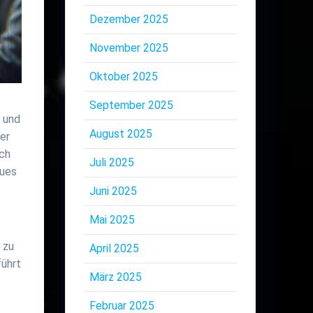
Dezember 2025
November 2025
Oktober 2025
September 2025
e und
August 2025
er
ich
Juli 2025
eues
Juni 2025
Mai 2025
 zu
April 2025
führt
März 2025
Februar 2025