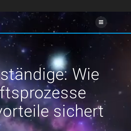
bständige: Wie
äftsprozesse
orteile sichert