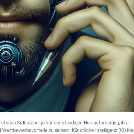
tehen Selbständige vor der ständigen Herausforderung, ihre
 Wettbewerbsvorteile zu sichern. Künstliche Intelligenz (KI) bie