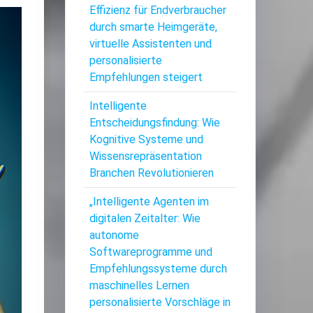
Effizienz für Endverbraucher
durch smarte Heimgeräte,
virtuelle Assistenten und
personalisierte
Empfehlungen steigert
Intelligente
Entscheidungsfindung: Wie
Kognitive Systeme und
Wissensrepräsentation
Branchen Revolutionieren
„Intelligente Agenten im
digitalen Zeitalter: Wie
autonome
Softwareprogramme und
Empfehlungssysteme durch
maschinelles Lernen
personalisierte Vorschläge in