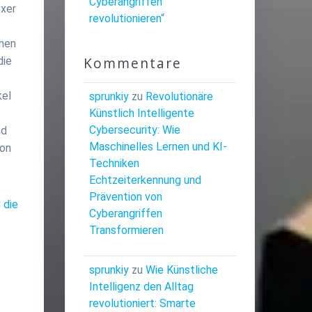
Cyberangriffen
exer
revolutionieren“
e
nnen
Kommentare
die
kel
sprunkiy
zu
Revolutionäre
Künstlich Intelligente
Cybersecurity: Wie
nd
Maschinelles Lernen und KI-
von
Techniken
Echtzeiterkennung und
Prävention von
 die
Cyberangriffen
Transformieren
sprunkiy
zu
Wie Künstliche
Intelligenz den Alltag
revolutioniert: Smarte