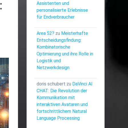
:
Assistenten und
personalisierte Erlebnisse
für Endverbraucher
Area 52?
zu
Meisterhafte
Entscheidungsfindung:
Kombinatorische
Optimierung und ihre Rolle in
Logistik und
Netzwerkdesign
doris schubert
zu
DaVinci AI
CHAT: Die Revolution der
Kommunikation mit
interaktiven Avataren und
fortschrittlichem Natural
Language Processing