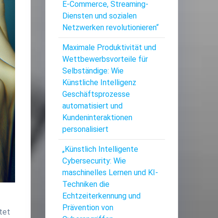
E-Commerce, Streaming-
Diensten und sozialen
Netzwerken revolutionieren“
Maximale Produktivität und
Wettbewerbsvorteile für
Selbständige: Wie
Künstliche Intelligenz
Geschäftsprozesse
automatisiert und
Kundeninteraktionen
personalisiert
„Künstlich Intelligente
Cybersecurity: Wie
maschinelles Lernen und KI-
Techniken die
Echtzeiterkennung und
Prävention von
tet