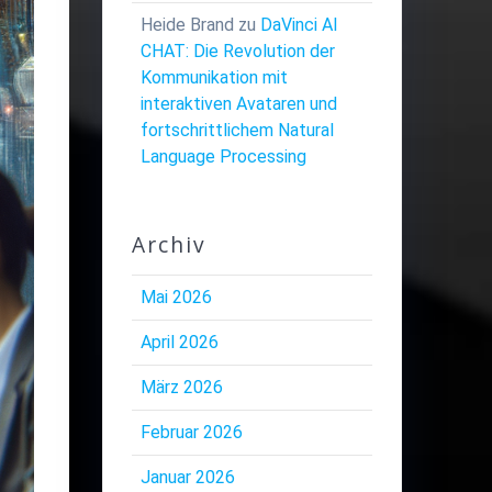
Heide Brand
zu
DaVinci AI
CHAT: Die Revolution der
Kommunikation mit
interaktiven Avataren und
fortschrittlichem Natural
Language Processing
Archiv
Mai 2026
April 2026
März 2026
Februar 2026
Januar 2026