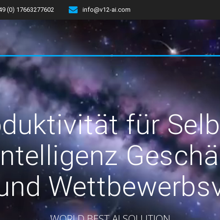
49 (0) 17663277602
info@v12-ai.com
uktivität für Sel
Intelligenz Gesch
 und Wettbewerbsv
WORLD BEST AI SOLUTION