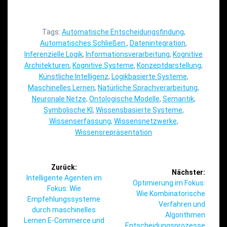
Tags:
Automatische Entscheidungsfindung
,
Automatisches Schließen.
,
Datenintegration
,
Inferenzielle Logik
,
Informationsverarbeitung
,
Kognitive
Architekturen
,
Kognitive Systeme
,
Konzeptdarstellung
,
Künstliche Intelligenz
,
Logikbasierte Systeme
,
Maschinelles Lernen
,
Natürliche Sprachverarbeitung
,
Neuronale Netze
,
Ontologische Modelle
,
Semantik
,
Symbolische KI
,
Wissensbasierte Systeme
,
Wissenserfassung
,
Wissensnetzwerke
,
Wissensrepräsentation
Beitragsnavigation
Zurück:
Nächster:
Vorheriger
Intelligente Agenten im
Nächster
Optimierung im Fokus:
Beitrag:
Fokus: Wie
Beitrag:
Wie Kombinatorische
Empfehlungssysteme
Verfahren und
durch maschinelles
Algorithmen
Lernen E-Commerce und
Entscheidungsprozesse