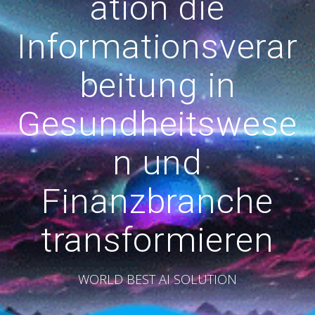
ation die
Informationsverar
beitung in
Gesundheitswese
n und
Finanzbranche
transformieren
WORLD BEST AI SOLUTION