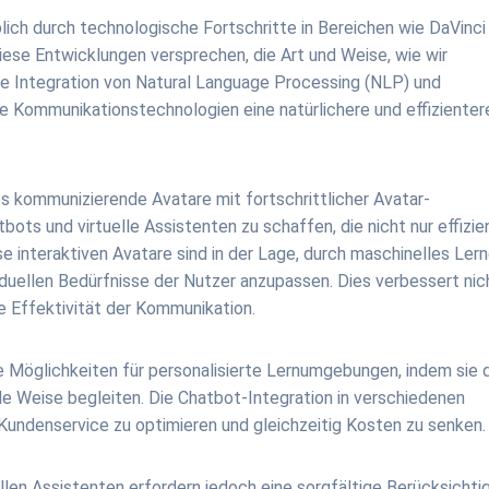
ch durch technologische Fortschritte in Bereichen wie DaVinci
se Entwicklungen versprechen, die Art und Weise, wie wir
die Integration von Natural Language Processing (NLP) und
te Kommunikationstechnologien eine natürlichere und effizienter
.
 kommunizierende Avatare mit fortschrittlicher Avatar-
ts und virtuelle Assistenten zu schaffen, die nicht nur effizie
se interaktiven Avatare sind in der Lage, durch maschinelles Ler
ividuellen Bedürfnisse der Nutzer anzupassen. Dies verbessert nic
e Effektivität der Kommunikation.
e Möglichkeiten für personalisierte Lernumgebungen, indem sie 
e Weise begleiten. Die Chatbot-Integration in verschiedenen
Kundenservice zu optimieren und gleichzeitig Kosten zu senken.
ellen Assistenten erfordern jedoch eine sorgfältige Berücksichti