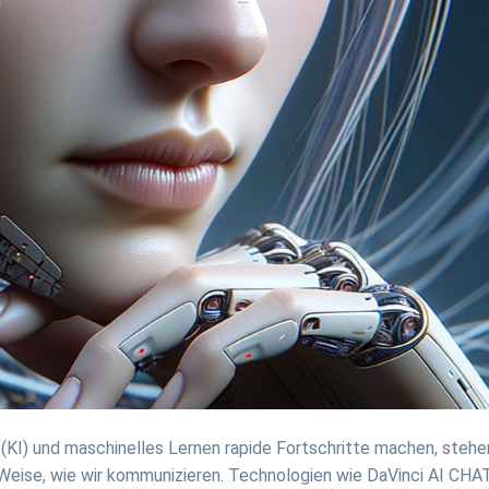
enz (KI) und maschinelles Lernen rapide Fortschritte machen, stehe
d Weise, wie wir kommunizieren. Technologien wie DaVinci AI CHA