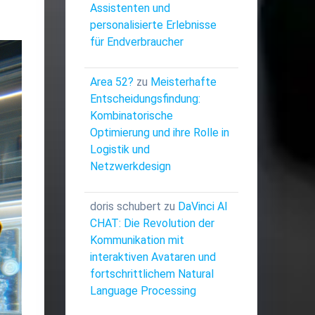
Assistenten und
personalisierte Erlebnisse
für Endverbraucher
Area 52?
zu
Meisterhafte
Entscheidungsfindung:
Kombinatorische
Optimierung und ihre Rolle in
Logistik und
Netzwerkdesign
doris schubert
zu
DaVinci AI
CHAT: Die Revolution der
Kommunikation mit
interaktiven Avataren und
fortschrittlichem Natural
Language Processing