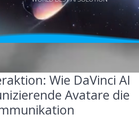
raktion: Wie DaVinci AI
izierende Avatare die
ommunikation