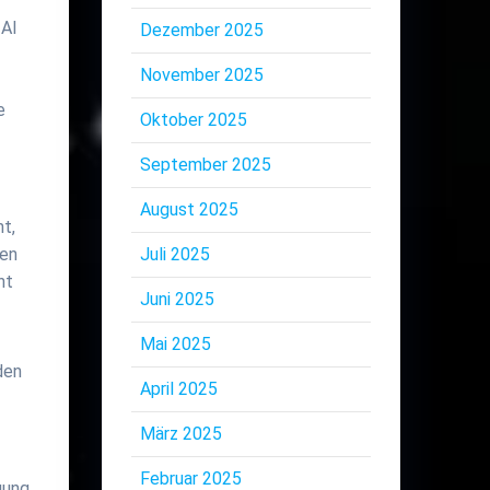
 AI
Dezember 2025
November 2025
e
Oktober 2025
September 2025
August 2025
nt,
Juli 2025
nen
ht
Juni 2025
Mai 2025
den
April 2025
März 2025
Februar 2025
gung