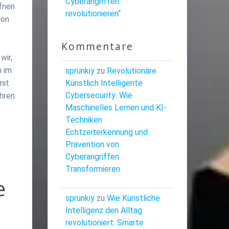
Cyberangriffen
fnen
revolutionieren“
ion
Kommentare
wir,
n im
sprunkiy
zu
Revolutionäre
Künstlich Intelligente
mit
Cybersecurity: Wie
ahren
Maschinelles Lernen und KI-
Techniken
Echtzeiterkennung und
Prävention von
Cyberangriffen
Transformieren
e
sprunkiy
zu
Wie Künstliche
Intelligenz den Alltag
revolutioniert: Smarte