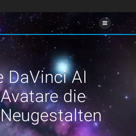
e DaVinci AI
Avatare die
 Neugestalten