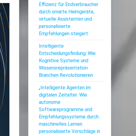
Effizienz für Endverbraucher
durch smarte Heimgeräte,
virtuelle Assistenten und
personalisierte
Empfehlungen steigert
Intelligente
Entscheidungsfindung: Wie
Kognitive Systeme und
Wissensrepräsentation
Branchen Revolutionieren
„Intelligente Agenten im
digitalen Zeitalter: Wie
autonome
Softwareprogramme und
Empfehlungssysteme durch
maschinelles Lernen
personalisierte Vorschläge in