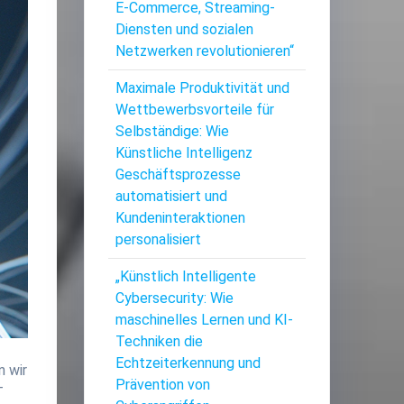
E-Commerce, Streaming-
Diensten und sozialen
Netzwerken revolutionieren“
Maximale Produktivität und
Wettbewerbsvorteile für
Selbständige: Wie
Künstliche Intelligenz
Geschäftsprozesse
automatisiert und
Kundeninteraktionen
personalisiert
„Künstlich Intelligente
Cybersecurity: Wie
maschinelles Lernen und KI-
Techniken die
Echtzeiterkennung und
n wir
Prävention von
T