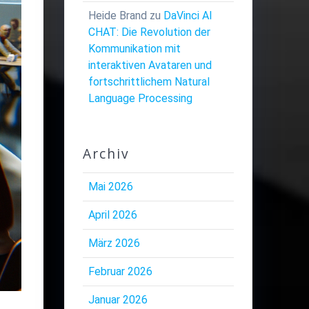
Heide Brand
zu
DaVinci AI
CHAT: Die Revolution der
Kommunikation mit
interaktiven Avataren und
fortschrittlichem Natural
Language Processing
Archiv
Mai 2026
April 2026
März 2026
Februar 2026
Januar 2026