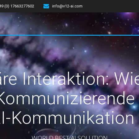
49 (0) 17663277602
info@v12-ai.com
re Interaktion: Wi
ommunizierende 
AI-Kommunikation
WORLD BEST AI SOLUTION